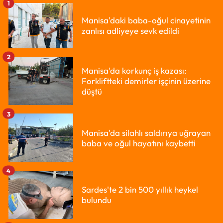
1
Manisa'daki baba-oğul cinayetinin
zanlısı adliyeye sevk edildi
2
Manisa'da korkunç iş kazası:
Forkliftteki demirler işçinin üzerine
düştü
3
Manisa'da silahlı saldırıya uğrayan
baba ve oğul hayatını kaybetti
4
Sardes'te 2 bin 500 yıllık heykel
bulundu