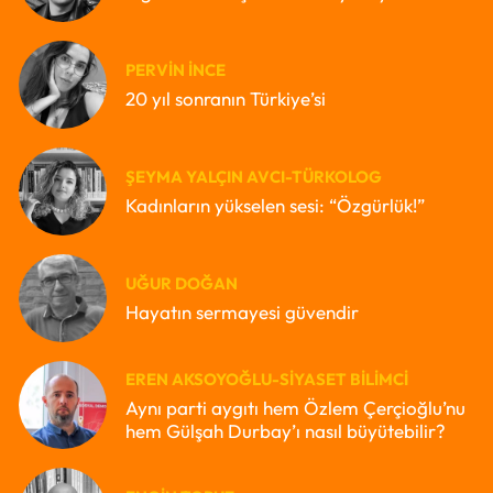
PERVIN İNCE
20 yıl sonranın Türkiye’si
ŞEYMA YALÇIN AVCI-TÜRKOLOG
Kadınların yükselen sesi: “Özgürlük!”
UĞUR DOĞAN
Hayatın sermayesi güvendir
EREN AKSOYOĞLU-SIYASET BILIMCI
Aynı parti aygıtı hem Özlem Çerçioğlu’nu
hem Gülşah Durbay’ı nasıl büyütebilir?