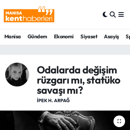
Ahmetli Hava Durumu
Manisa
Gündem
Ekonomi
Siyaset
Asayiş
S
Ahmetli Trafik Yoğunluk Haritası
Süper Lig Puan Durumu ve Fikstür
Tüm Manşetler
Odalarda değişim
rüzgarı mı, statüko
Son Dakika Haberleri
savaşı mı?
Haber Arşivi
İPEK H. ARPAĞ