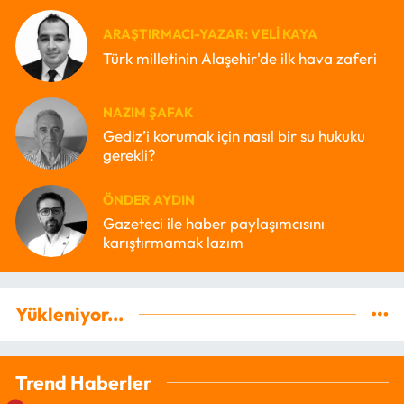
ARAŞTIRMACI-YAZAR: VELI KAYA
Türk milletinin Alaşehir'de ilk hava zaferi
NAZIM ŞAFAK
Gediz’i korumak için nasıl bir su hukuku
gerekli?
ÖNDER AYDIN
Gazeteci ile haber paylaşımcısını
karıştırmamak lazım
Yükleniyor...
Trend Haberler