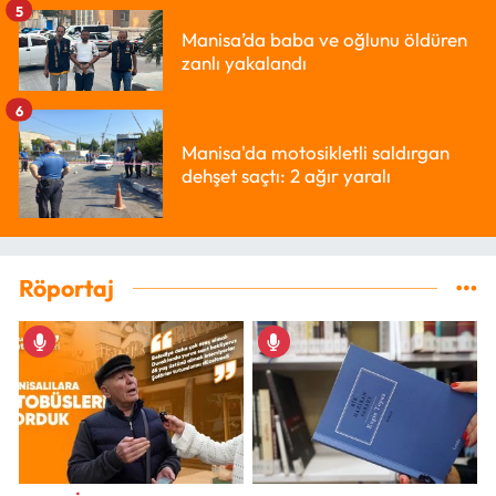
5
Manisa’da baba ve oğlunu öldüren
zanlı yakalandı
6
Manisa'da motosikletli saldırgan
dehşet saçtı: 2 ağır yaralı
Röportaj