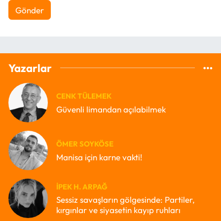
Gönder
Yazarlar
CENK TÜLEMEK
Güvenli limandan açılabilmek
ÖMER SOYKÖSE
Manisa için karne vakti!
İPEK H. ARPAĞ
Sessiz savaşların gölgesinde: Partiler,
kırgınlar ve siyasetin kayıp ruhları