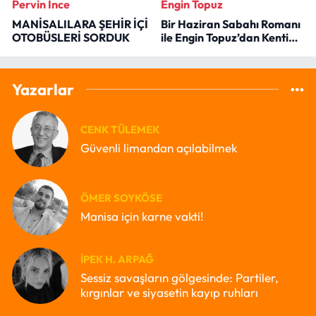
Pervin İnce
Engin Topuz
MANİSALILARA ŞEHİR İÇİ
Bir Haziran Sabahı Romanı
OTOBÜSLERİ SORDUK
ile Engin Topuz’dan Kenti
Okumak
Yazarlar
CENK TÜLEMEK
Güvenli limandan açılabilmek
ÖMER SOYKÖSE
Manisa için karne vakti!
İPEK H. ARPAĞ
Sessiz savaşların gölgesinde: Partiler,
kırgınlar ve siyasetin kayıp ruhları