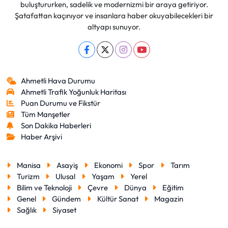
buluştururken, sadelik ve modernizmi bir araya getiriyor.
Şatafattan kaçınıyor ve insanlara haber okuyabilecekleri bir
altyapı sunuyor.
Ahmetli Hava Durumu
Ahmetli Trafik Yoğunluk Haritası
Puan Durumu ve Fikstür
Tüm Manşetler
Son Dakika Haberleri
Haber Arşivi
Manisa
Asayiş
Ekonomi
Spor
Tarım
Turizm
Ulusal
Yaşam
Yerel
Bilim ve Teknoloji
Çevre
Dünya
Eğitim
Genel
Gündem
Kültür Sanat
Magazin
Sağlık
Siyaset