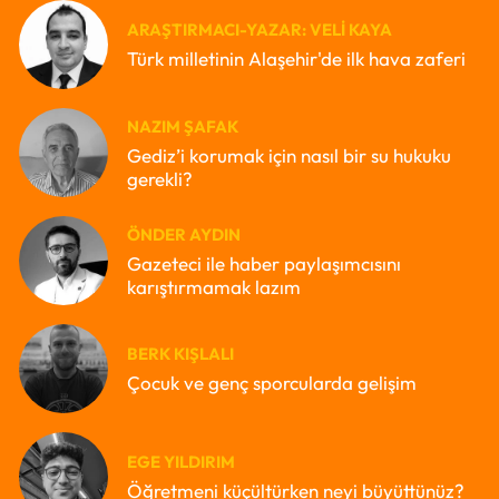
ARAŞTIRMACI-YAZAR: VELI KAYA
Türk milletinin Alaşehir'de ilk hava zaferi
NAZIM ŞAFAK
Gediz’i korumak için nasıl bir su hukuku
gerekli?
ÖNDER AYDIN
Gazeteci ile haber paylaşımcısını
karıştırmamak lazım
BERK KIŞLALI
Çocuk ve genç sporcularda gelişim
EGE YILDIRIM
Öğretmeni küçültürken neyi büyüttünüz?