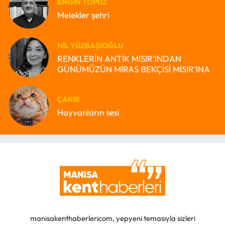
ENGIN TOPUZ
Melekler şehri
NIL YÜZBAŞIOĞLU
RENKLERİN ANTİK MISIR’INDAN
GÜNÜMÜZÜN MİRAS BEKÇİSİ MISIR’INA
ÇAKIR
Hayvanların sesi
manisakenthaberlericom, yepyeni temasıyla sizleri