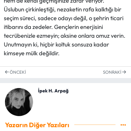
hem de kendi geçmişinize zarar veriyor.
Üslubun çirkinleştiği, nezaketin rafa kalktığı bir
seçim süreci, sadece odayı değil, o şehrin ticari
itibarını da zedeler. Gençlerin enerjisini
tecrübenizle ezmeyin; aksine onlara omuz verin.
Unutmayın ki, hiçbir koltuk sonsuza kadar
kimseye mülk değildir.
ÖNCEKI
SONRAKI
İpek H. Arpağ
Yazarın Diğer Yazıları