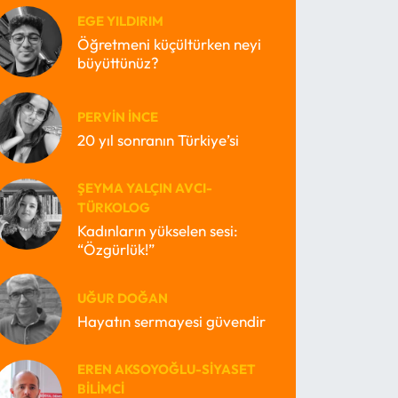
EGE YILDIRIM
Öğretmeni küçültürken neyi
büyüttünüz?
PERVIN İNCE
20 yıl sonranın Türkiye’si
ŞEYMA YALÇIN AVCI-
TÜRKOLOG
Kadınların yükselen sesi:
“Özgürlük!”
UĞUR DOĞAN
Hayatın sermayesi güvendir
EREN AKSOYOĞLU-SIYASET
BILIMCI