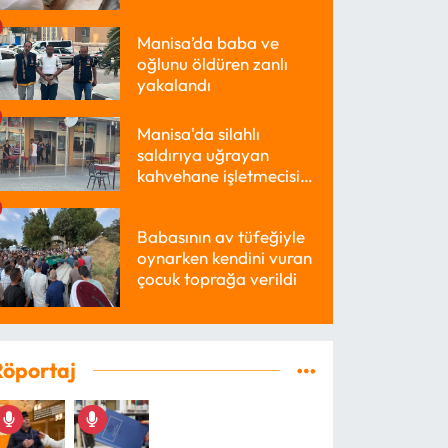
Manisa’da baba ve
oğlunu öldüren zanlı
yakalandı
Manisa'da silahlı
saldırıya uğrayan
kahvehane işletmecisi
yaralandı
Babasının av tüfeğiyle
oynarken kendini vuran
çocuk toprağa verildi
Röportaj