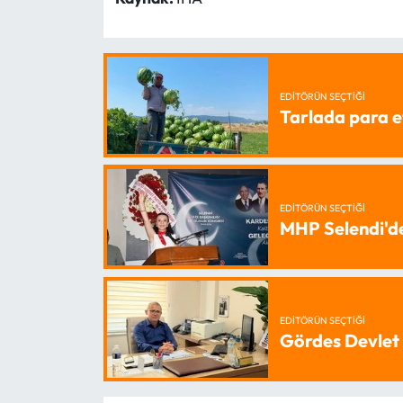
EDITÖRÜN SEÇTIĞI
Tarlada para e
EDITÖRÜN SEÇTIĞI
MHP Selendi'd
EDITÖRÜN SEÇTIĞI
Gördes Devlet 