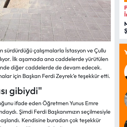
İ
İ
nin sürdürdüğü çalışmalarla İstasyon ve Çullu
rılıyor. İlk aşamada ana caddelerde yürütülen
ilinde diğer caddelerde de devam edecek.
malar için Başkan Ferdi Zeyrek’e teşekkür etti.
sı gibiydi"
duğunu ifade eden Öğretmen Yunus Emre
daydı. Şimdi Ferdi Başkanımızın seçilmesiyle
aşlandı. Kendisine buradan çok teşekkür