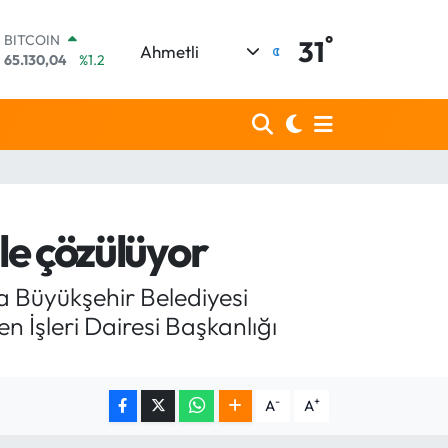
°
DOLAR
31
Ahmetli
47,7106
%0.17
EURO
55,1652
%0.27
STERLİN
64,4046
%0.35
GRAM ALTIN
6648.99
%2.59
BİST100
13.773
%-19
le çözülüyor
BITCOIN
65.130,04
%1.2
a Büyükşehir Belediyesi
n İşleri Dairesi Başkanlığı
-
+
A
A