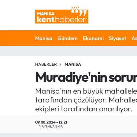
Ahmetli Hava Durumu
Manisa
Gündem
Ekonomi
Siyaset
As
Ahmetli Trafik Yoğunluk Haritası
Süper Lig Puan Durumu ve Fikstür
HABERLER
MANISA
Tüm Manşetler
Muradiye'nin sorun
Son Dakika Haberleri
Manisa'nın en büyük mahallele
tarafından çözülüyor. Mahallede 
Haber Arşivi
ekipleri tarafından onarılıyor.
09.08.2024 - 12:21
YAYINLANMA