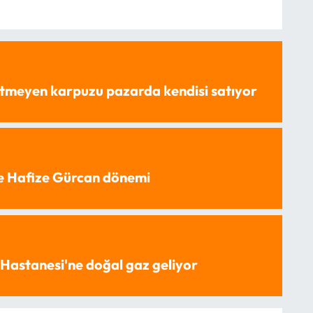
tmeyen karpuzu pazarda kendisi satıyor
e Hafize Gürcan dönemi
Hastanesi'ne doğal gaz geliyor