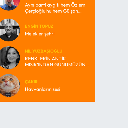
Aynı parti aygıtı hem Özlem
Çerçioğlu’nu hem Gülşah
Durbay’ı nasıl büyütebilir?
ENGIN TOPUZ
Melekler şehri
NIL YÜZBAŞIOĞLU
RENKLERİN ANTİK
MISIR’INDAN GÜNÜMÜZÜN
MİRAS BEKÇİSİ MISIR’INA
ÇAKIR
Hayvanların sesi