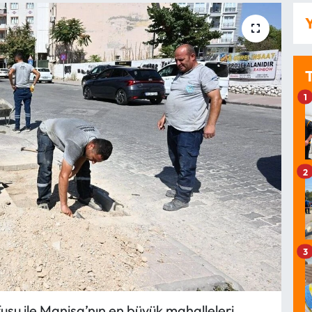
Y
1
2
3
usu ile Manisa’nın en büyük mahalleleri