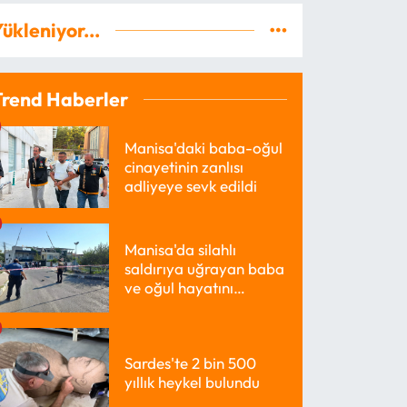
ükleniyor...
Trend Haberler
Manisa'daki baba-oğul
cinayetinin zanlısı
adliyeye sevk edildi
Manisa'da silahlı
saldırıya uğrayan baba
ve oğul hayatını
kaybetti
Sardes'te 2 bin 500
yıllık heykel bulundu