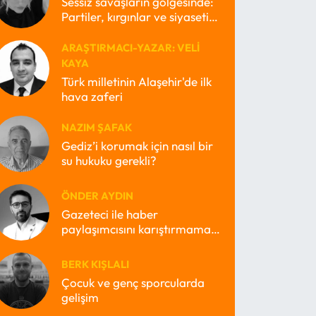
Sessiz savaşların gölgesinde:
Partiler, kırgınlar ve siyasetin
kayıp ruhları
ARAŞTIRMACI-YAZAR: VELI
KAYA
Türk milletinin Alaşehir'de ilk
hava zaferi
NAZIM ŞAFAK
Gediz’i korumak için nasıl bir
su hukuku gerekli?
ÖNDER AYDIN
Gazeteci ile haber
paylaşımcısını karıştırmamak
lazım
BERK KIŞLALI
Çocuk ve genç sporcularda
gelişim