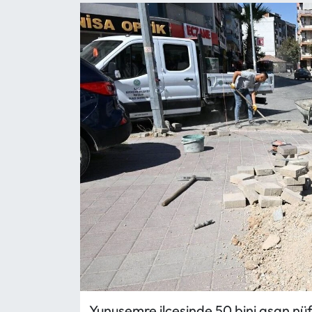
Yunusemre ilçesinde 50 bini aşan nüf