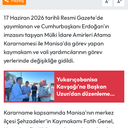
Paylaş
-
+
A
A
17 Haziran 2026 tarihli Resmi Gazete'de
yayımlanan ve Cumhurbaşkanı Erdoğan'ın
imzasını taşıyan Mülki İdare Amirleri Atama
Kararnamesi ile Manisa'da görev yapan
kaymakam ve vali yardımcılarının görev
yerlerinde değişikliğe gidildi.
Yukarıçobanisa
Kavşağı'na Başkan
Uzun'dan düzenleme
çağrısı
Kararname kapsamında Manisa'nın merkez
ilçesi Şehzadeler'in Kaymakamı Fatih Genel,