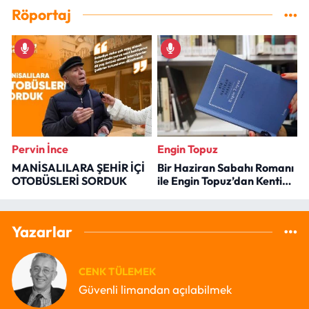
Röportaj
Pervin İnce
Engin Topuz
MANİSALILARA ŞEHİR İÇİ
Bir Haziran Sabahı Romanı
OTOBÜSLERİ SORDUK
ile Engin Topuz’dan Kenti
Okumak
Yazarlar
CENK TÜLEMEK
Güvenli limandan açılabilmek