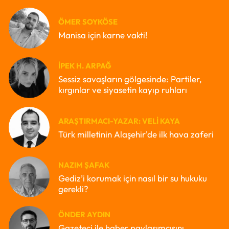
ÖMER SOYKÖSE
Manisa için karne vakti!
İPEK H. ARPAĞ
Sessiz savaşların gölgesinde: Partiler,
kırgınlar ve siyasetin kayıp ruhları
ARAŞTIRMACI-YAZAR: VELI KAYA
Türk milletinin Alaşehir'de ilk hava zaferi
NAZIM ŞAFAK
Gediz’i korumak için nasıl bir su hukuku
gerekli?
ÖNDER AYDIN
Gazeteci ile haber paylaşımcısını