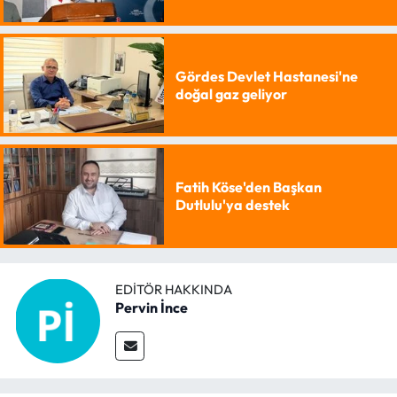
Gördes Devlet Hastanesi'ne
doğal gaz geliyor
Fatih Köse'den Başkan
Dutlulu'ya destek
EDITÖR HAKKINDA
Pervin İnce