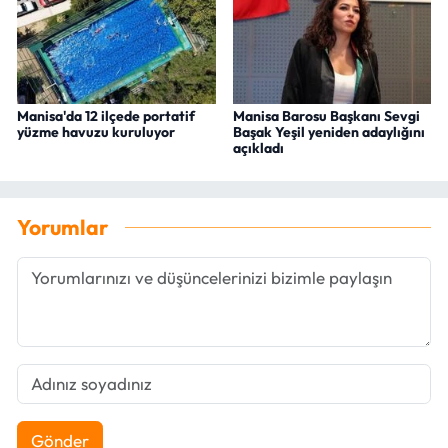
Manisa'da 12 ilçede portatif
Manisa Barosu Başkanı Sevgi
yüzme havuzu kuruluyor
Başak Yeşil yeniden adaylığını
açıkladı
Yorumlar
Gönder