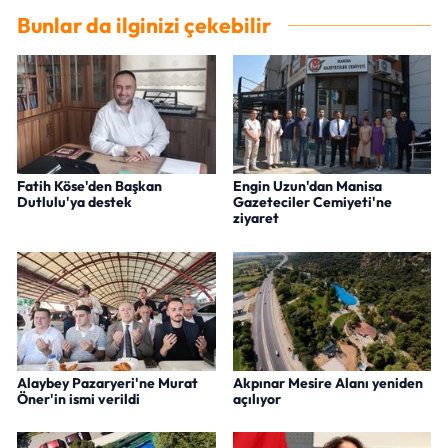
Bunlar da ilginizi çekebilir
Fatih Köse'den Başkan
Engin Uzun'dan Manisa
Dutlulu'ya destek
Gazeteciler Cemiyeti'ne
ziyaret
Alaybey Pazaryeri'ne Murat
Akpınar Mesire Alanı yeniden
Öner'in ismi verildi
açılıyor