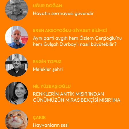
UĞUR DOĞAN
Hayatın sermayesi güvendir
EREN AKSOYOĞLU-SIYASET BILIMCI
Aynı parti aygıtı hem Özlem Çerçioğlu’nu
hem Gülşah Durbay’ı nasıl büyütebilir?
ENGIN TOPUZ
Melekler şehri
NIL YÜZBAŞIOĞLU
RENKLERİN ANTİK MISIR’INDAN
GÜNÜMÜZÜN MİRAS BEKÇİSİ MISIR’INA
ÇAKIR
Hayvanların sesi