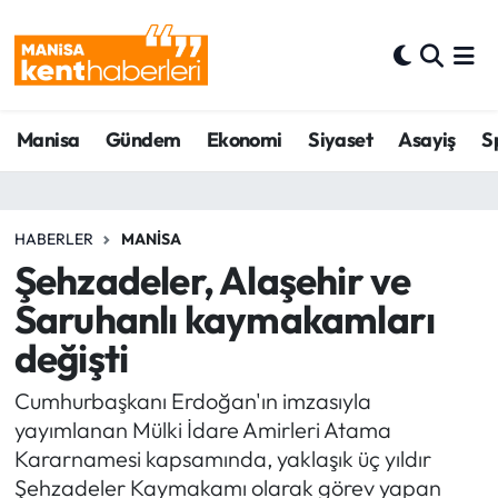
Ahmetli Hava Durumu
Manisa
Gündem
Ekonomi
Siyaset
Asayiş
S
Ahmetli Trafik Yoğunluk Haritası
Süper Lig Puan Durumu ve Fikstür
HABERLER
MANISA
Tüm Manşetler
Şehzadeler, Alaşehir ve
Saruhanlı kaymakamları
Son Dakika Haberleri
değişti
Haber Arşivi
Cumhurbaşkanı Erdoğan'ın imzasıyla
yayımlanan Mülki İdare Amirleri Atama
Kararnamesi kapsamında, yaklaşık üç yıldır
Şehzadeler Kaymakamı olarak görev yapan