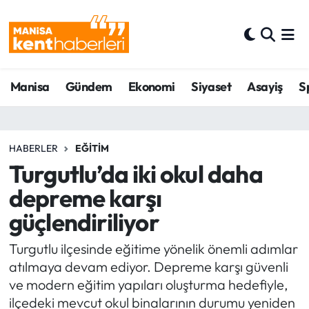
Ahmetli Hava Durumu
Manisa
Gündem
Ekonomi
Siyaset
Asayiş
S
Ahmetli Trafik Yoğunluk Haritası
Süper Lig Puan Durumu ve Fikstür
HABERLER
EĞITIM
Tüm Manşetler
Turgutlu’da iki okul daha
depreme karşı
Son Dakika Haberleri
güçlendiriliyor
Haber Arşivi
Turgutlu ilçesinde eğitime yönelik önemli adımlar
atılmaya devam ediyor. Depreme karşı güvenli
ve modern eğitim yapıları oluşturma hedefiyle,
ilçedeki mevcut okul binalarının durumu yeniden