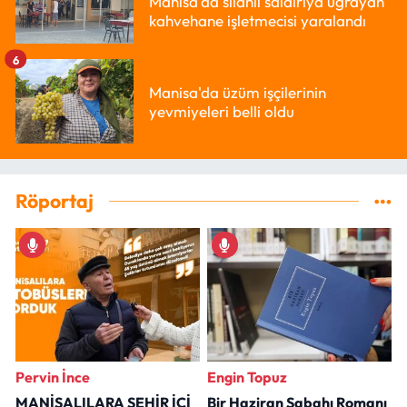
Manisa'da silahlı saldırıya uğrayan
kahvehane işletmecisi yaralandı
6
Manisa'da üzüm işçilerinin
yevmiyeleri belli oldu
Röportaj
Pervin İnce
Engin Topuz
MANİSALILARA ŞEHİR İÇİ
Bir Haziran Sabahı Romanı