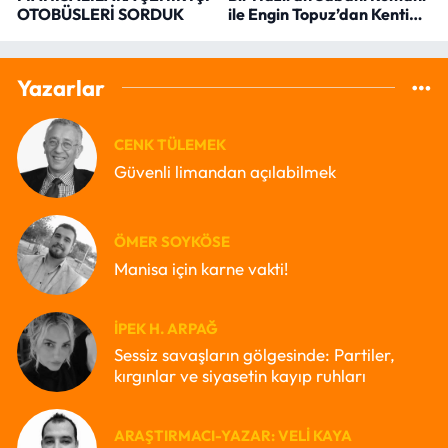
OTOBÜSLERİ SORDUK
ile Engin Topuz’dan Kenti
Okumak
Yazarlar
CENK TÜLEMEK
Güvenli limandan açılabilmek
ÖMER SOYKÖSE
Manisa için karne vakti!
İPEK H. ARPAĞ
Sessiz savaşların gölgesinde: Partiler,
kırgınlar ve siyasetin kayıp ruhları
ARAŞTIRMACI-YAZAR: VELI KAYA