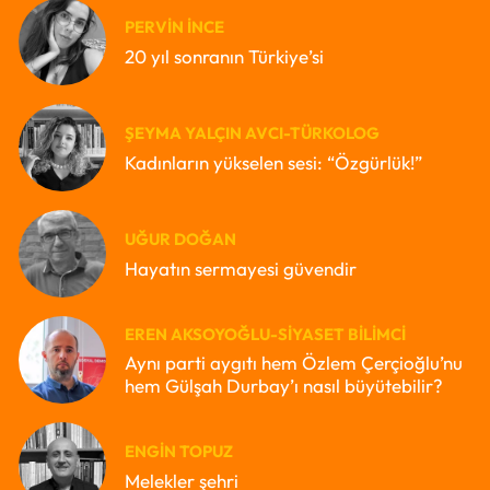
PERVIN İNCE
20 yıl sonranın Türkiye’si
ŞEYMA YALÇIN AVCI-TÜRKOLOG
Kadınların yükselen sesi: “Özgürlük!”
UĞUR DOĞAN
Hayatın sermayesi güvendir
EREN AKSOYOĞLU-SIYASET BILIMCI
Aynı parti aygıtı hem Özlem Çerçioğlu’nu
hem Gülşah Durbay’ı nasıl büyütebilir?
ENGIN TOPUZ
Melekler şehri