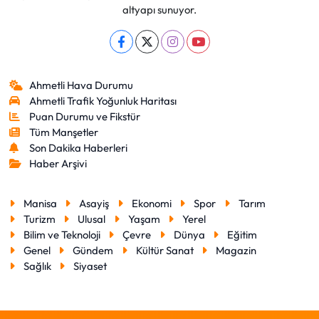
altyapı sunuyor.
Ahmetli Hava Durumu
Ahmetli Trafik Yoğunluk Haritası
Puan Durumu ve Fikstür
Tüm Manşetler
Son Dakika Haberleri
Haber Arşivi
Manisa
Asayiş
Ekonomi
Spor
Tarım
Turizm
Ulusal
Yaşam
Yerel
Bilim ve Teknoloji
Çevre
Dünya
Eğitim
Genel
Gündem
Kültür Sanat
Magazin
Sağlık
Siyaset