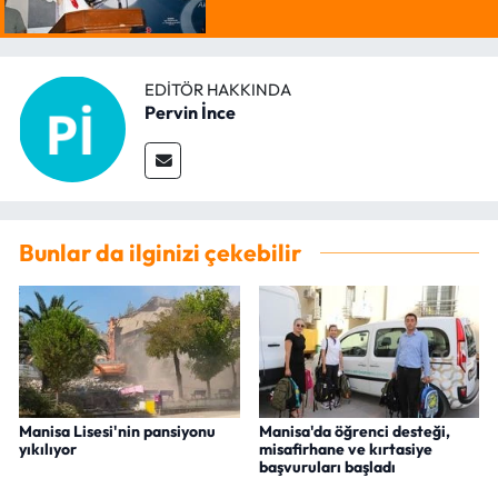
EDITÖR HAKKINDA
Pervin İnce
Bunlar da ilginizi çekebilir
Manisa Lisesi'nin pansiyonu
Manisa'da öğrenci desteği,
yıkılıyor
misafirhane ve kırtasiye
başvuruları başladı