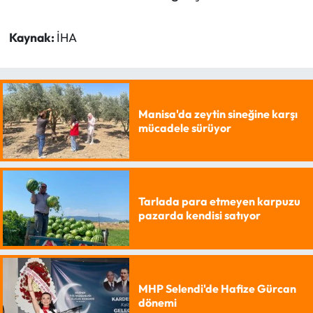
Kaynak:
İHA
Manisa'da zeytin sineğine karşı
mücadele sürüyor
Tarlada para etmeyen karpuzu
pazarda kendisi satıyor
MHP Selendi'de Hafize Gürcan
dönemi