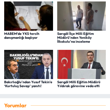
MABEM’de YKS tercih
Sarıgöl İlçe Milli Eğitim
danışmanlığı başlıyor
Müdürü'nden Yeniköy
İlkokulu'na inceleme
Bakırlıoğlu'ndan Yusuf Tekin'e
Sarıgöl Milli Eğitim Müdürü
‘Kurtuluş Savaşı’ yanıtı!
Yıldırak görevine veda etti
Yorumlar