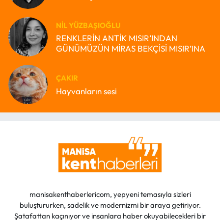
NIL YÜZBAŞIOĞLU
RENKLERİN ANTİK MISIR’INDAN
GÜNÜMÜZÜN MİRAS BEKÇİSİ MISIR’INA
ÇAKIR
Hayvanların sesi
manisakenthaberlericom, yepyeni temasıyla sizleri
buluştururken, sadelik ve modernizmi bir araya getiriyor.
Şatafattan kaçınıyor ve insanlara haber okuyabilecekleri bir