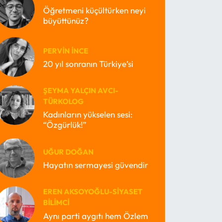
Öğretmeni küçültürken neyi
büyüttünüz?
PERVIN İNCE
20 yıl sonranın Türkiye’si
ŞEYMA YALÇIN AVCI-
TÜRKOLOG
Kadınların yükselen sesi:
“Özgürlük!”
UĞUR DOĞAN
Hayatın sermayesi güvendir
EREN AKSOYOĞLU-SIYASET
BILIMCI
Aynı parti aygıtı hem Özlem