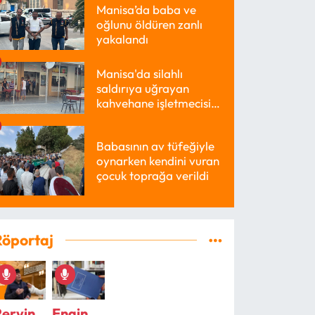
Manisa’da baba ve
oğlunu öldüren zanlı
yakalandı
Manisa'da silahlı
saldırıya uğrayan
kahvehane işletmecisi
yaralandı
Babasının av tüfeğiyle
oynarken kendini vuran
çocuk toprağa verildi
Röportaj
Pervin
Engin