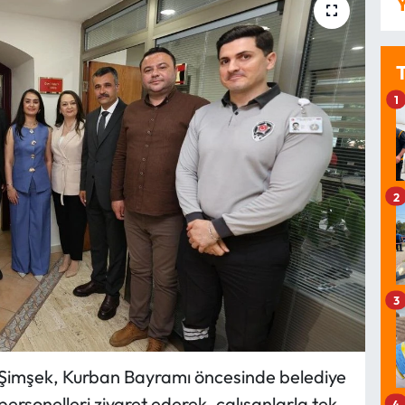
Y
1
2
3
Şimşek, Kurban Bayramı öncesinde belediye
personelleri ziyaret ederek, çalışanlarla tek
4