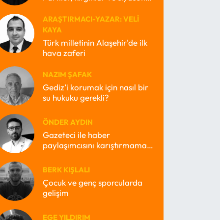
kayıp ruhları
ARAŞTIRMACI-YAZAR: VELI
KAYA
Türk milletinin Alaşehir'de ilk
hava zaferi
NAZIM ŞAFAK
Gediz’i korumak için nasıl bir
su hukuku gerekli?
ÖNDER AYDIN
Gazeteci ile haber
paylaşımcısını karıştırmamak
lazım
BERK KIŞLALI
Çocuk ve genç sporcularda
gelişim
EGE YILDIRIM