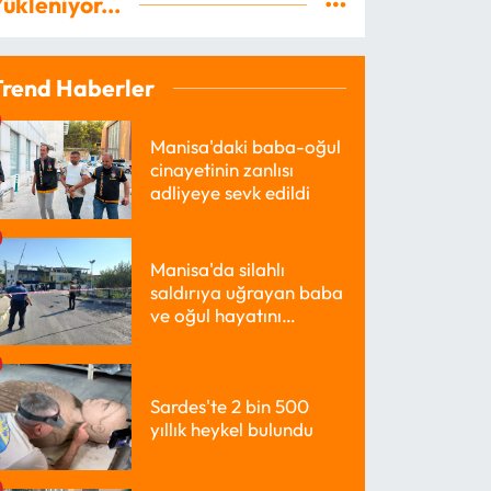
ükleniyor...
Trend Haberler
Manisa'daki baba-oğul
cinayetinin zanlısı
adliyeye sevk edildi
Manisa'da silahlı
saldırıya uğrayan baba
ve oğul hayatını
kaybetti
Sardes'te 2 bin 500
yıllık heykel bulundu