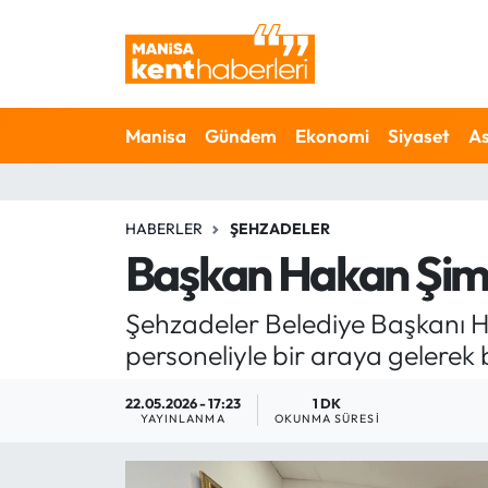
Ahmetli Hava Durumu
Manisa
Gündem
Ekonomi
Siyaset
As
Ahmetli Trafik Yoğunluk Haritası
Süper Lig Puan Durumu ve Fikstür
HABERLER
ŞEHZADELER
Tüm Manşetler
Başkan Hakan Şimş
Son Dakika Haberleri
Şehzadeler Belediye Başkanı 
personeliyle bir araya gelerek 
Haber Arşivi
22.05.2026 - 17:23
1 DK
YAYINLANMA
OKUNMA SÜRESI