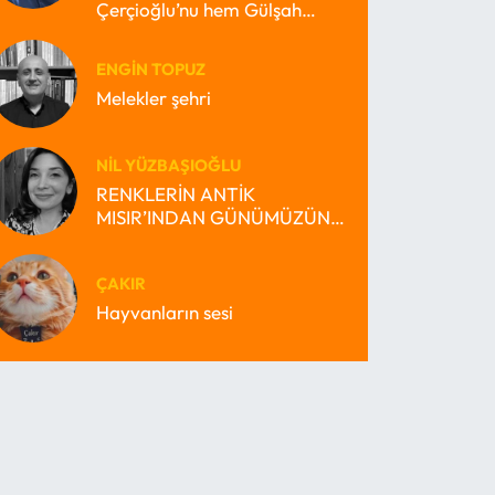
Çerçioğlu’nu hem Gülşah
Durbay’ı nasıl büyütebilir?
ENGIN TOPUZ
Melekler şehri
NIL YÜZBAŞIOĞLU
RENKLERİN ANTİK
MISIR’INDAN GÜNÜMÜZÜN
MİRAS BEKÇİSİ MISIR’INA
ÇAKIR
Hayvanların sesi