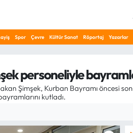
ayiş
Spor
Çevre
Kültür Sanat
Röportaj
Yazarlar
ek personeliyle bayraml
Hakan Şimşek, Kurban Bayramı öncesi son
bayramlarını kutladı.