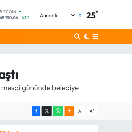
°
DOLAR
25
Ahmetli
47,7106
%0.17
EURO
55,1652
%0.27
STERLİN
64,4046
%0.35
GRAM ALTIN
6648.99
%2.59
BİST100
13.773
%-19
aştı
BITCOIN
65.130,04
%1.2
 mesai gününde belediye
-
+
A
A