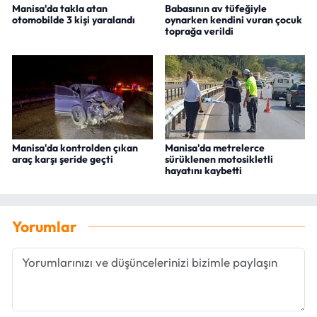
Manisa'da takla atan
Babasının av tüfeğiyle
otomobilde 3 kişi yaralandı
oynarken kendini vuran çocuk
toprağa verildi
Manisa'da kontrolden çıkan
Manisa'da metrelerce
araç karşı şeride geçti
sürüklenen motosikletli
hayatını kaybetti
Yorumlar