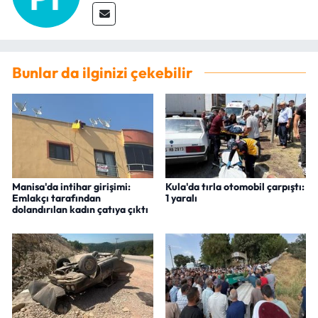
Bunlar da ilginizi çekebilir
Manisa'da intihar girişimi:
Kula'da tırla otomobil çarpıştı:
Emlakçı tarafından
1 yaralı
dolandırılan kadın çatıya çıktı