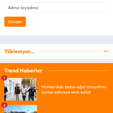
Gönder
Yükleniyor...
Trend Haberler
1
Manisa'daki baba-oğul cinayetinin
zanlısı adliyeye sevk edildi
2