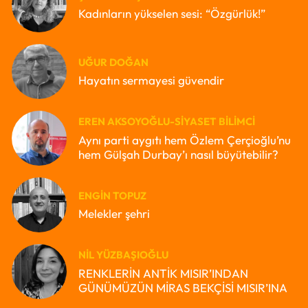
Kadınların yükselen sesi: “Özgürlük!”
UĞUR DOĞAN
Hayatın sermayesi güvendir
EREN AKSOYOĞLU-SIYASET BILIMCI
Aynı parti aygıtı hem Özlem Çerçioğlu’nu
hem Gülşah Durbay’ı nasıl büyütebilir?
ENGIN TOPUZ
Melekler şehri
NIL YÜZBAŞIOĞLU
RENKLERİN ANTİK MISIR’INDAN
GÜNÜMÜZÜN MİRAS BEKÇİSİ MISIR’INA