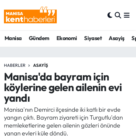
Ahmetli Hava Durumu
Manisa
Gündem
Ekonomi
Siyaset
Asayiş
S
Ahmetli Trafik Yoğunluk Haritası
Süper Lig Puan Durumu ve Fikstür
HABERLER
ASAYIŞ
Tüm Manşetler
Manisa'da bayram için
köylerine gelen ailenin evi
Son Dakika Haberleri
yandı
Haber Arşivi
Manisa'nın Demirci ilçesinde iki katlı bir evde
yangın çıktı. Bayram ziyareti için Turgutlu'dan
memleketlerine gelen ailenin gözleri önünde
yanan evleri küle döndü.