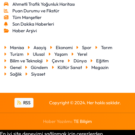
Ahmetli Trafik Yoğunluk Haritası
Puan Durumu ve Fikstür
Tüm Manşetler
Son Dakika Haberleri
Haber Arşivi
Manisa
Asayiş
Ekonomi
Spor
Tarım
Turizm
Ulusal
Yaşam
Yerel
Bilim ve Teknoloji
Çevre
Dünya
Eğitim
Genel
Gündem
Kültür Sanat
Magazin
Sağlık
Siyaset
RSS
Copyright © 2024. Her hakkı saklıdır.
Haber Yazılımı:
TE Bilişim
En iyi site deneyimi sağlamak için çerezlerden