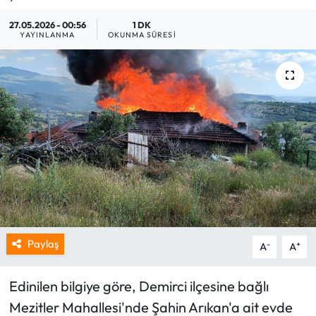
27.05.2026 - 00:56
1 DK
YAYINLANMA
OKUNMA SÜRESI
Paylaş
-
+
A
A
Edinilen bilgiye göre, Demirci ilçesine bağlı
Mezitler Mahallesi'nde Şahin Arıkan'a ait evde