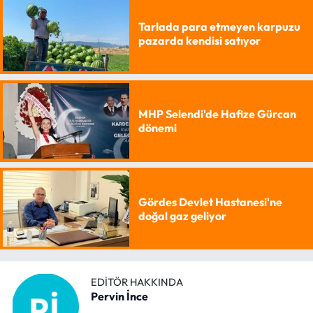
Tarlada para etmeyen karpuzu
pazarda kendisi satıyor
MHP Selendi'de Hafize Gürcan
dönemi
Gördes Devlet Hastanesi'ne
doğal gaz geliyor
EDITÖR HAKKINDA
Pervin İnce