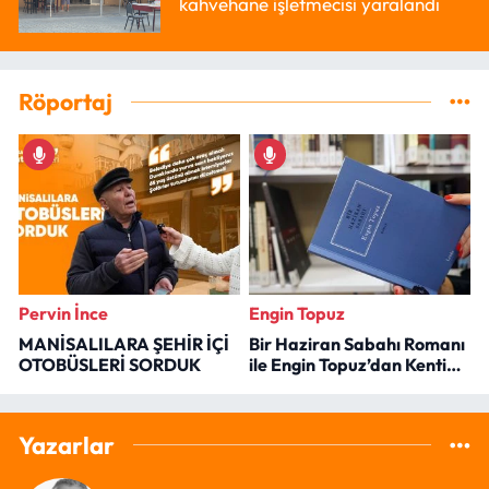
kahvehane işletmecisi yaralandı
Röportaj
Pervin İnce
Engin Topuz
MANİSALILARA ŞEHİR İÇİ
Bir Haziran Sabahı Romanı
OTOBÜSLERİ SORDUK
ile Engin Topuz’dan Kenti
Okumak
Yazarlar