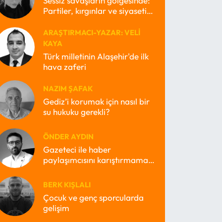
Sessiz savaşların gölgesinde:
Partiler, kırgınlar ve siyasetin
kayıp ruhları
ARAŞTIRMACI-YAZAR: VELI
KAYA
Türk milletinin Alaşehir'de ilk
hava zaferi
NAZIM ŞAFAK
Gediz’i korumak için nasıl bir
su hukuku gerekli?
ÖNDER AYDIN
Gazeteci ile haber
paylaşımcısını karıştırmamak
lazım
BERK KIŞLALI
Çocuk ve genç sporcularda
gelişim