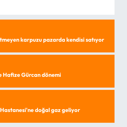
tmeyen karpuzu pazarda kendisi satıyor
e Hafize Gürcan dönemi
Hastanesi'ne doğal gaz geliyor