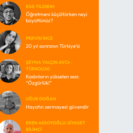
EGE YILDIRIM
Öğretmeni küçültürken neyi
büyüttünüz?
PERVIN İNCE
20 yıl sonranın Türkiye’si
ŞEYMA YALÇIN AVCI-
TÜRKOLOG
Kadınların yükselen sesi:
“Özgürlük!”
UĞUR DOĞAN
Hayatın sermayesi güvendir
EREN AKSOYOĞLU-SIYASET
BILIMCI