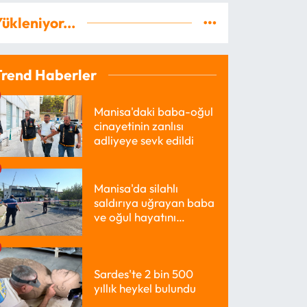
ükleniyor...
Trend Haberler
Manisa'daki baba-oğul
cinayetinin zanlısı
adliyeye sevk edildi
Manisa'da silahlı
saldırıya uğrayan baba
ve oğul hayatını
kaybetti
Sardes'te 2 bin 500
yıllık heykel bulundu