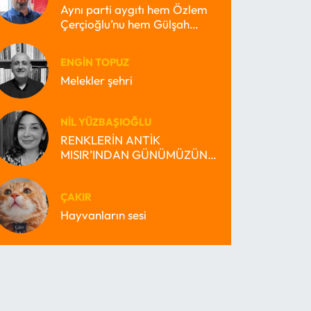
Aynı parti aygıtı hem Özlem
Çerçioğlu’nu hem Gülşah
Durbay’ı nasıl büyütebilir?
ENGIN TOPUZ
Melekler şehri
NIL YÜZBAŞIOĞLU
RENKLERİN ANTİK
MISIR’INDAN GÜNÜMÜZÜN
MİRAS BEKÇİSİ MISIR’INA
ÇAKIR
Hayvanların sesi