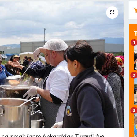
Y
1
2
3
, çalışmak üzere Ankara’dan Turgutlu’ya