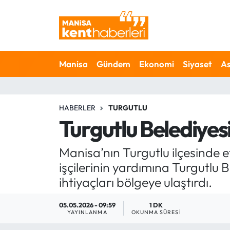
Ahmetli Hava Durumu
Manisa
Gündem
Ekonomi
Siyaset
As
Ahmetli Trafik Yoğunluk Haritası
Süper Lig Puan Durumu ve Fikstür
HABERLER
TURGUTLU
Tüm Manşetler
Turgutlu Belediyesi
Son Dakika Haberleri
Manisa’nın Turgutlu ilçesinde e
işçilerinin yardımına Turgutlu B
Haber Arşivi
ihtiyaçları bölgeye ulaştırdı.
05.05.2026 - 09:59
1 DK
YAYINLANMA
OKUNMA SÜRESI