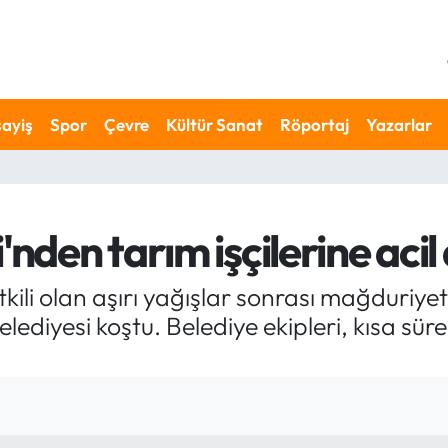
ayiş
Spor
Çevre
Kültür Sanat
Röportaj
Yazarlar
'nden tarım işçilerine acil
tkili olan aşırı yağışlar sonrası mağduriy
elediyesi koştu. Belediye ekipleri, kısa sü