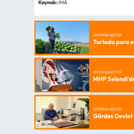
Kaynak:
İHA
EDITÖRÜN SEÇTIĞI
Tarlada para e
EDITÖRÜN SEÇTIĞI
MHP Selendi'd
EDITÖRÜN SEÇTIĞI
Gördes Devlet 