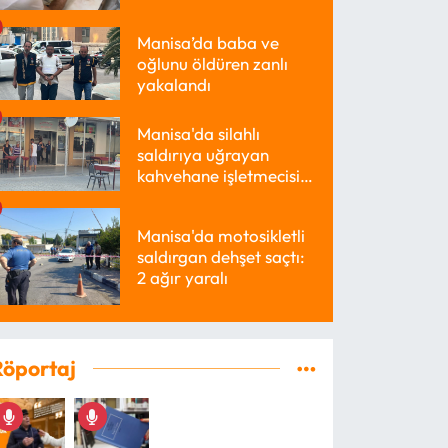
Manisa’da baba ve
oğlunu öldüren zanlı
yakalandı
Manisa'da silahlı
saldırıya uğrayan
kahvehane işletmecisi
yaralandı
Manisa'da motosikletli
saldırgan dehşet saçtı:
2 ağır yaralı
Röportaj