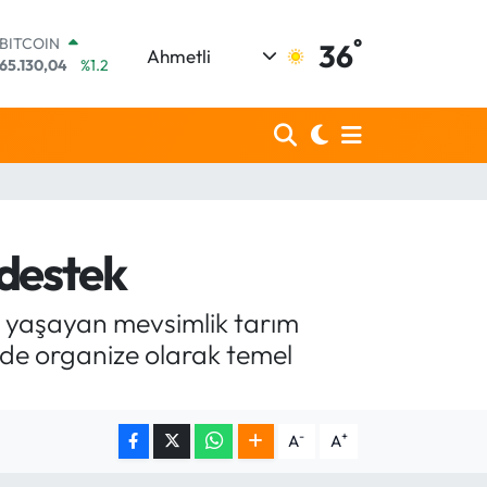
°
DOLAR
36
Ahmetli
47,7106
%0.17
EURO
55,1652
%0.27
STERLİN
64,4046
%0.35
GRAM ALTIN
6618.49
%2.12
BİST100
13.773
%-19
 destek
BITCOIN
65.130,04
%1.2
et yaşayan mevsimlik tarım
rede organize olarak temel
-
+
A
A