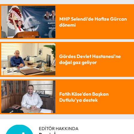
MHP Selendi'de Hafize Gürcan
dönemi
Gördes Devlet Hastanesi'ne
doğal gaz geliyor
Fatih Köse'den Başkan
Dutlulu'ya destek
EDITÖR HAKKINDA