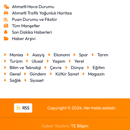
Ahmetli Hava Durumu
Ahmetli Trafik Yoğunluk Haritası
Puan Durumu ve Fikstür
Tüm Manşetler
Son Dakika Haberleri
Haber Arşivi
Manisa
Asayiş
Ekonomi
Spor
Tarım
Turizm
Ulusal
Yaşam
Yerel
Bilim ve Teknoloji
Çevre
Dünya
Eğitim
Genel
Gündem
Kültür Sanat
Magazin
Sağlık
Siyaset
RSS
Copyright © 2024. Her hakkı saklıdır.
Haber Yazılımı:
TE Bilişim