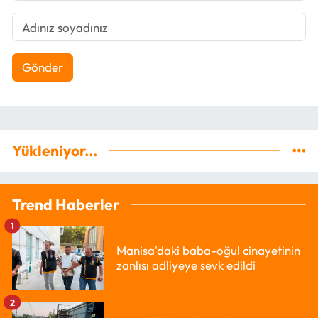
Gönder
Yükleniyor...
Trend Haberler
1
Manisa'daki baba-oğul cinayetinin
zanlısı adliyeye sevk edildi
2