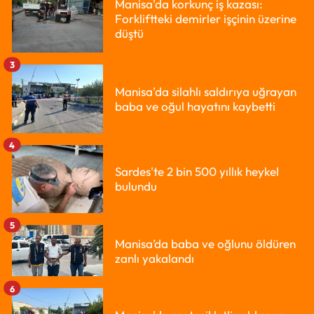
Manisa'da korkunç iş kazası:
Forkliftteki demirler işçinin üzerine
düştü
3
Manisa'da silahlı saldırıya uğrayan
baba ve oğul hayatını kaybetti
4
Sardes'te 2 bin 500 yıllık heykel
bulundu
5
Manisa’da baba ve oğlunu öldüren
zanlı yakalandı
6