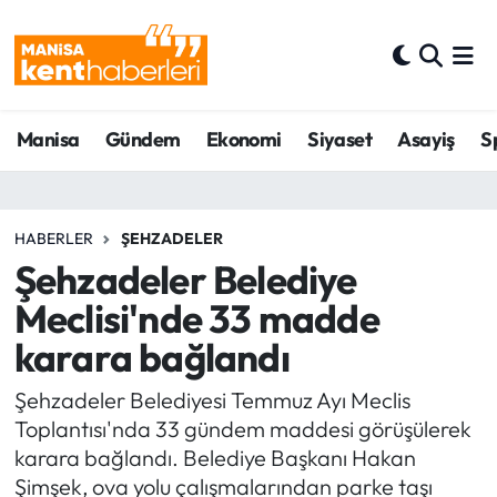
Ahmetli Hava Durumu
Manisa
Gündem
Ekonomi
Siyaset
Asayiş
S
Ahmetli Trafik Yoğunluk Haritası
Süper Lig Puan Durumu ve Fikstür
HABERLER
ŞEHZADELER
Tüm Manşetler
Şehzadeler Belediye
Meclisi'nde 33 madde
Son Dakika Haberleri
karara bağlandı
Haber Arşivi
Şehzadeler Belediyesi Temmuz Ayı Meclis
Toplantısı'nda 33 gündem maddesi görüşülerek
karara bağlandı. Belediye Başkanı Hakan
Şimşek, ova yolu çalışmalarından parke taşı