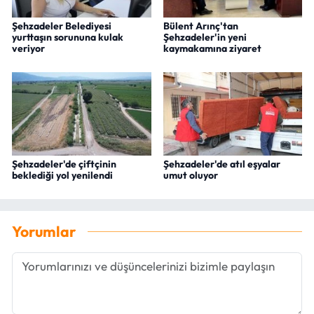
Şehzadeler Belediyesi
Bülent Arınç'tan
yurttaşın sorununa kulak
Şehzadeler'in yeni
veriyor
kaymakamına ziyaret
Şehzadeler'de çiftçinin
Şehzadeler'de atıl eşyalar
beklediği yol yenilendi
umut oluyor
Yorumlar