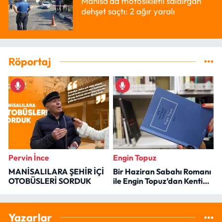
Manisa'da motosikletli saldırgan
dehşet saçtı: 2 ağır yaralı
Röportaj
Pervin İnce
Engin Topuz
MANİSALILARA ŞEHİR İÇİ
Bir Haziran Sabahı Romanı
OTOBÜSLERİ SORDUK
ile Engin Topuz’dan Kenti
Okumak
Yazarlar