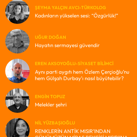
ŞEYMA YALÇIN AVCI-TÜRKOLOG
Kadınların yükselen sesi: “Özgürlük!”
UĞUR DOĞAN
Hayatın sermayesi güvendir
EREN AKSOYOĞLU-SIYASET BILIMCI
Aynı parti aygıtı hem Özlem Çerçioğlu’nu
hem Gülşah Durbay’ı nasıl büyütebilir?
ENGIN TOPUZ
Melekler şehri
NIL YÜZBAŞIOĞLU
RENKLERİN ANTİK MISIR’INDAN