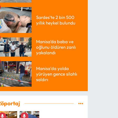
kaybetti
Sardes'te 2 bin 500
yıllık heykel bulundu
Manisa’da baba ve
oğlunu öldüren zanlı
yakalandı
Manisa'da yolda
yürüyen gence silahlı
saldırı
Röportaj