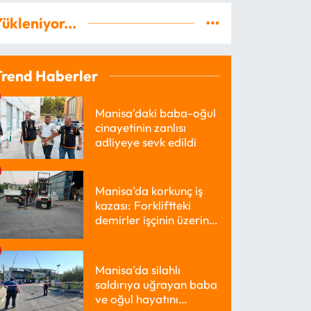
ükleniyor...
Trend Haberler
Manisa'daki baba-oğul
cinayetinin zanlısı
adliyeye sevk edildi
Manisa'da korkunç iş
kazası: Forkliftteki
demirler işçinin üzerine
düştü
Manisa'da silahlı
saldırıya uğrayan baba
ve oğul hayatını