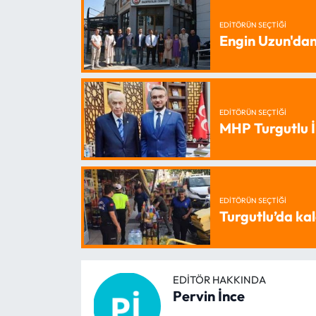
EDITÖRÜN SEÇTIĞI
Engin Uzun'dan
EDITÖRÜN SEÇTIĞI
MHP Turgutlu İ
EDITÖRÜN SEÇTIĞI
Turgutlu’da kal
EDITÖR HAKKINDA
Pervin İnce