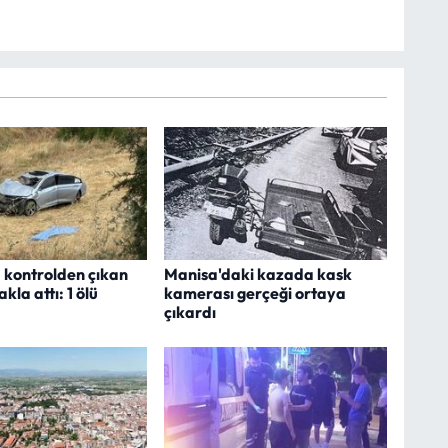
 kontrolden çıkan
Manisa'daki kazada kask
kla attı: 1 ölü
kamerası gerçeği ortaya
çıkardı