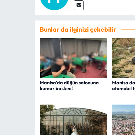
Bunlar da ilginizi çekebilir
Manisa'da düğün salonuna
Manisa'da
kumar baskını!
otomobil ta