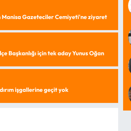
 Manisa Gazeteciler Cemiyeti'ne ziyaret
lçe Başkanlığı için tek aday Yunus Oğan
dırım işgallerine geçit yok