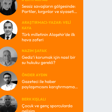
Sessiz savaşların gölgesinde:
Partiler, kırgınlar ve siyasetin
kayıp ruhları
ARAŞTIRMACI-YAZAR: VELI
KAYA
Türk milletinin Alaşehir'de ilk
hava zaferi
NAZIM ŞAFAK
Gediz’i korumak için nasıl bir
su hukuku gerekli?
ÖNDER AYDIN
Gazeteci ile haber
paylaşımcısını karıştırmamak
lazım
BERK KIŞLALI
Çocuk ve genç sporcularda
gelişim