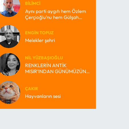
BILIMCI
Aynı parti aygıtı hem Özlem
Çerçioğlu’nu hem Gülşah
Durbay’ı nasıl büyütebilir?
ENGIN TOPUZ
Melekler şehri
NIL YÜZBAŞIOĞLU
RENKLERİN ANTİK
MISIR’INDAN GÜNÜMÜZÜN
MİRAS BEKÇİSİ MISIR’INA
ÇAKIR
Hayvanların sesi