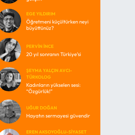
EGE YILDIRIM
Öğretmeni küçültürken neyi
büyüttünüz?
PERVIN İNCE
20 yıl sonranın Türkiye’si
ŞEYMA YALÇIN AVCI-
TÜRKOLOG
Kadınların yükselen sesi:
“Özgürlük!”
UĞUR DOĞAN
Hayatın sermayesi güvendir
EREN AKSOYOĞLU-SIYASET