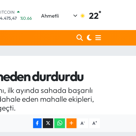
°
DOLAR
22
Ahmetli
7,5971
%0.05
EURO
5,1336
%0.18
STERLİN
4,2534
%0.22
GRAM ALTIN
518.23
%0.39
BİST100
3.703
%0
ümeden durdurdu
BITCOIN
4.475,47
%0.66
, ilk ayında sahada başarılı
hale eden mahalle ekipleri,
eçti.
-
+
A
A