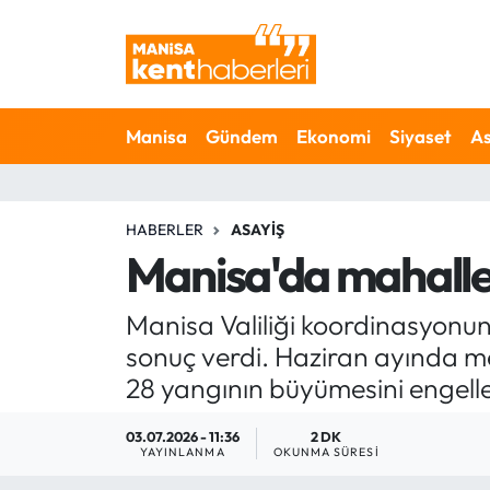
Ahmetli Hava Durumu
Manisa
Gündem
Ekonomi
Siyaset
As
Ahmetli Trafik Yoğunluk Haritası
Süper Lig Puan Durumu ve Fikstür
HABERLER
ASAYIŞ
Tüm Manşetler
Manisa'da mahalle
Son Dakika Haberleri
Manisa Valiliği koordinasyonun
sonuç verdi. Haziran ayında 
Haber Arşivi
28 yangının büyümesini engell
03.07.2026 - 11:36
2 DK
YAYINLANMA
OKUNMA SÜRESI