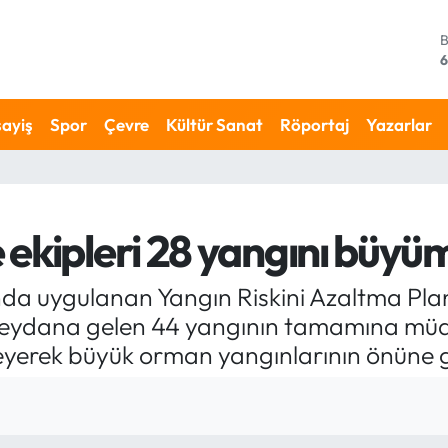
4
5
ayiş
Spor
Çevre
Kültür Sanat
Röportaj
Yazarlar
6
6
1
 ekipleri 28 yangını büy
6
da uygulanan Yangın Riskini Azaltma Planı
meydana gelen 44 yangının tamamına müda
eyerek büyük orman yangınlarının önüne g