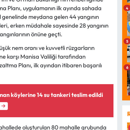
tma Planı, uygulamanın ilk ayında sahada
4
a il genelinde meydana gelen 44 yangının
eri, erken müdahale sayesinde 28 yangının
ngınlarının önüne geçti.
5
üşük nem oranı ve kuvvetli rüzgarların
ne karşı Manisa Valiliği tarafından
ltma Planı, ilk ayından itibaren başarılı
6
an köylerine 14 su tankeri teslim edildi
ahallede oluşturulan 80 mahalle grubunda