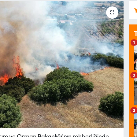
Y
1
2
3
rım ve Orman Bakanlığı'nın rehberliğinde