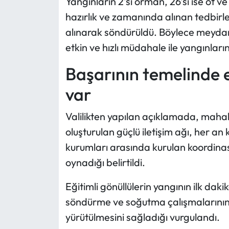
Yangınların 2'si orman, 26'sı ise ot v
hazırlık ve zamanında alınan tedbirl
alınarak söndürüldü. Böylece meyda
etkin ve hızlı müdahale ile yangınları
Başarının temelinde 
var
Valilikten yapılan açıklamada, mahal
oluşturulan güçlü iletişim ağı, her a
kurumları arasında kurulan koordinas
oynadığı belirtildi.
Eğitimli gönüllülerin yangının ilk dakik
söndürme ve soğutma çalışmalarının
yürütülmesini sağladığı vurgulandı.