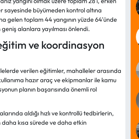
e anız yangını olmak üzere toplam 28'i, erken
er sayesinde büyümeden kontrol altına
na gelen toplam 44 yangının yüzde 64'ünde
n geniş alanlara yayılması önlendi.
eğitim ve koordinasyon
lelerde verilen eğitimler, mahalleler arasında
n kullanıma hazır araç ve ekipmanlar ile kamu
yonun planın başarısında önemli rol
alarında aldığı hızlı ve kontrollü tedbirlerin,
 daha kısa sürede ve daha etkin