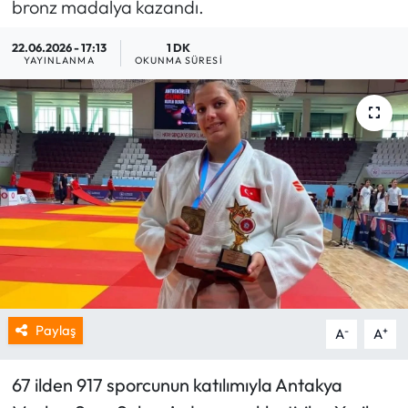
bronz madalya kazandı.
22.06.2026 - 17:13
1 DK
YAYINLANMA
OKUNMA SÜRESI
Paylaş
-
+
A
A
67 ilden 917 sporcunun katılımıyla Antakya