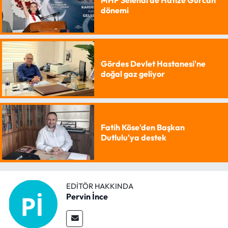
dönemi
Gördes Devlet Hastanesi'ne
doğal gaz geliyor
Fatih Köse'den Başkan
Dutlulu'ya destek
EDITÖR HAKKINDA
Pervin İnce