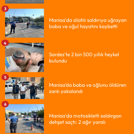
3
Manisa'da silahlı saldırıya uğrayan
baba ve oğul hayatını kaybetti
4
Sardes'te 2 bin 500 yıllık heykel
bulundu
5
Manisa’da baba ve oğlunu öldüren
zanlı yakalandı
6
Manisa'da motosikletli saldırgan
dehşet saçtı: 2 ağır yaralı