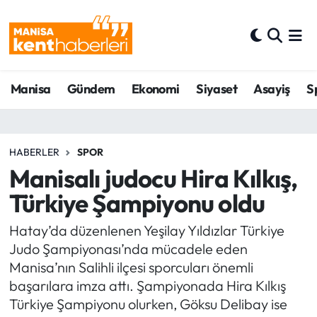
Ahmetli Hava Durumu
Manisa
Gündem
Ekonomi
Siyaset
Asayiş
S
Ahmetli Trafik Yoğunluk Haritası
Süper Lig Puan Durumu ve Fikstür
HABERLER
SPOR
Tüm Manşetler
Manisalı judocu Hira Kılkış,
Türkiye Şampiyonu oldu
Son Dakika Haberleri
Hatay’da düzenlenen Yeşilay Yıldızlar Türkiye
Haber Arşivi
Judo Şampiyonası’nda mücadele eden
Manisa’nın Salihli ilçesi sporcuları önemli
başarılara imza attı. Şampiyonada Hira Kılkış
Türkiye Şampiyonu olurken, Göksu Delibay ise