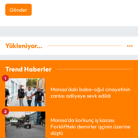
Gönder
Yükleniyor...
Trend Haberler
1
Manisa'daki baba-oğul cinayetinin
zanlısı adliyeye sevk edildi
2
Manisa'da korkunç iş kazası:
Forkliftteki demirler işçinin üzerine
düştü