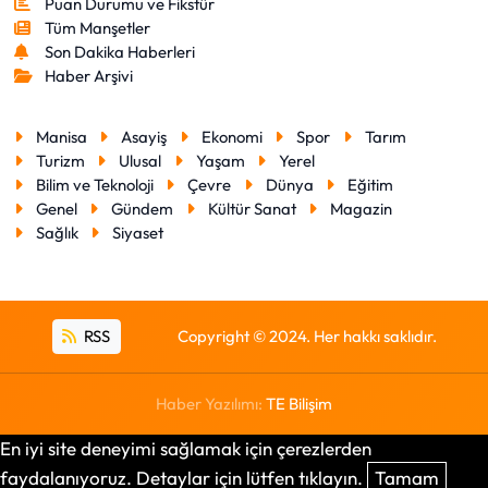
Puan Durumu ve Fikstür
Tüm Manşetler
Son Dakika Haberleri
Haber Arşivi
Manisa
Asayiş
Ekonomi
Spor
Tarım
Turizm
Ulusal
Yaşam
Yerel
Bilim ve Teknoloji
Çevre
Dünya
Eğitim
Genel
Gündem
Kültür Sanat
Magazin
Sağlık
Siyaset
RSS
Copyright © 2024. Her hakkı saklıdır.
Haber Yazılımı:
TE Bilişim
En iyi site deneyimi sağlamak için çerezlerden
faydalanıyoruz. Detaylar için lütfen tıklayın.
Tamam