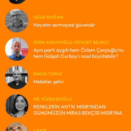
UĞUR DOĞAN
Hayatın sermayesi güvendir
EREN AKSOYOĞLU-SIYASET BILIMCI
Aynı parti aygıtı hem Özlem Çerçioğlu’nu
hem Gülşah Durbay’ı nasıl büyütebilir?
ENGIN TOPUZ
Melekler şehri
NIL YÜZBAŞIOĞLU
RENKLERİN ANTİK MISIR’INDAN
GÜNÜMÜZÜN MİRAS BEKÇİSİ MISIR’INA
ÇAKIR