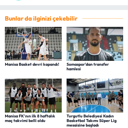
Bunlar da ilginizi çekebilir
Manisa Basket devri kapandı!
Somaspor'dan transfer
hamlesi
Manisa FK'nın ilk 8 haftalık
Turgutlu Belediyesi Kadın
maç takvimi belli oldu
Basketbol Takımı Süper Lig
mesaisine başladı