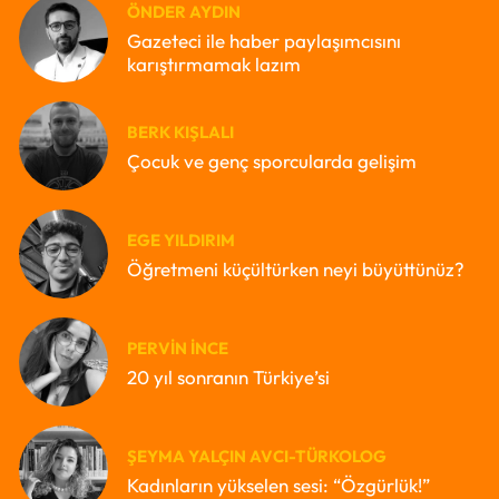
ÖNDER AYDIN
Gazeteci ile haber paylaşımcısını
karıştırmamak lazım
BERK KIŞLALI
Çocuk ve genç sporcularda gelişim
EGE YILDIRIM
Öğretmeni küçültürken neyi büyüttünüz?
PERVIN İNCE
20 yıl sonranın Türkiye’si
ŞEYMA YALÇIN AVCI-TÜRKOLOG
Kadınların yükselen sesi: “Özgürlük!”