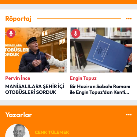
Röportaj
Pervin İnce
Engin Topuz
MANİSALILARA ŞEHİR İÇİ
Bir Haziran Sabahı Romanı
OTOBÜSLERİ SORDUK
ile Engin Topuz’dan Kenti
Okumak
Yazarlar
CENK TÜLEMEK