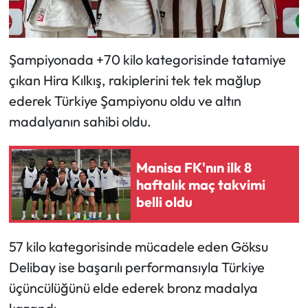
Şampiyonada +70 kilo kategorisinde tatamiye
çıkan Hira Kılkış, rakiplerini tek tek mağlup
ederek Türkiye Şampiyonu oldu ve altın
madalyanın sahibi oldu.
Manisa FK'nın ilk 8
haftalık maç takvimi
belli oldu
57 kilo kategorisinde mücadele eden Göksu
Delibay ise başarılı performansıyla Türkiye
üçüncülüğünü elde ederek bronz madalya