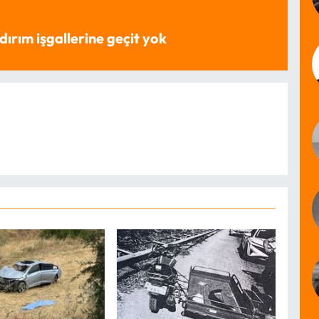
dırım işgallerine geçit yok