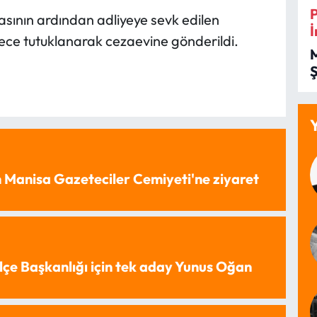
sının ardından adliyeye sevk edilen
İ
mece tutuklanarak cezaevine gönderildi.
İ
 Manisa Gazeteciler Cemiyeti'ne ziyaret
lçe Başkanlığı için tek aday Yunus Oğan