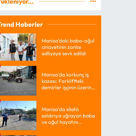
ükleniyor...
Trend Haberler
Manisa'daki baba-oğul
cinayetinin zanlısı
adliyeye sevk edildi
Manisa'da korkunç iş
kazası: Forkliftteki
demirler işçinin üzerine
düştü
Manisa'da silahlı
saldırıya uğrayan baba
ve oğul hayatını
kaybetti