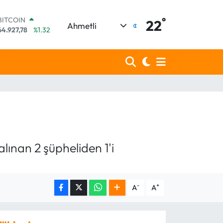
BITCOIN
°
22
64.927,78
%1.32
Ahmetli
DOLAR
47,5894
%0.08
EURO
55,0398
%-0.02
STERLİN
64,1581
%0.16
GRAM ALTIN
6527.85
%0.54
BİST100
13.703
%11
alınan 2 şüpheliden 1'i
-
+
A
A