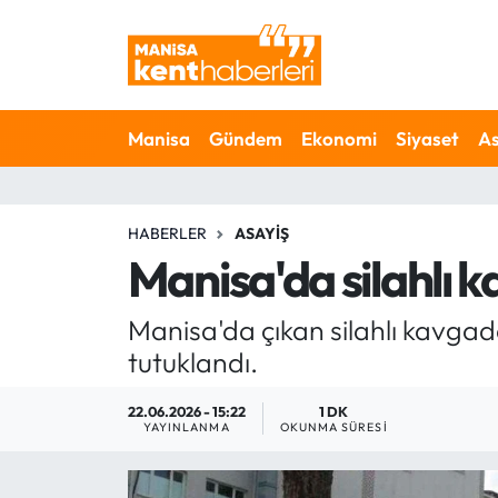
Ahmetli Hava Durumu
Manisa
Gündem
Ekonomi
Siyaset
As
Ahmetli Trafik Yoğunluk Haritası
Süper Lig Puan Durumu ve Fikstür
HABERLER
ASAYIŞ
Tüm Manşetler
Manisa'da silahlı k
Son Dakika Haberleri
Manisa'da çıkan silahlı kavgada 
tutuklandı.
Haber Arşivi
22.06.2026 - 15:22
1 DK
YAYINLANMA
OKUNMA SÜRESI