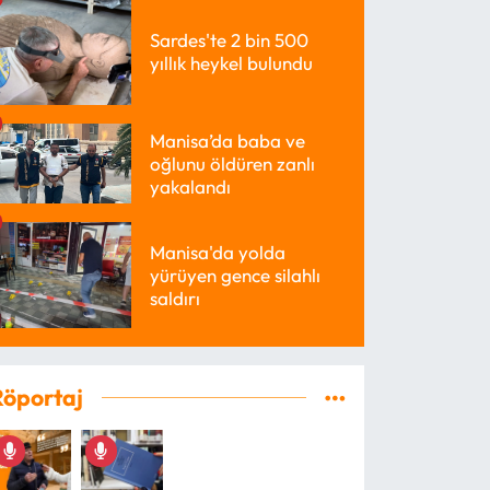
Sardes'te 2 bin 500
yıllık heykel bulundu
Manisa’da baba ve
oğlunu öldüren zanlı
yakalandı
Manisa'da yolda
yürüyen gence silahlı
saldırı
Röportaj