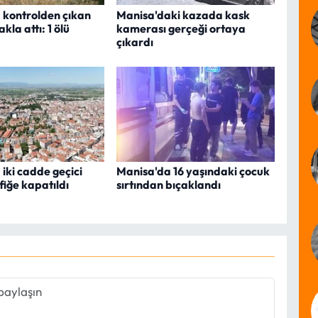
 kontrolden çıkan
Manisa'daki kazada kask
kla attı: 1 ölü
kamerası gerçeği ortaya
çıkardı
iki cadde geçici
Manisa'da 16 yaşındaki çocuk
fiğe kapatıldı
sırtından bıçaklandı