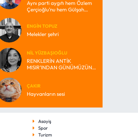
Aynı parti aygıtı hem Özlem
Çerçioğlu’nu hem Gülşah
Durbay’ı nasıl büyütebilir?
ENGIN TOPUZ
Melekler şehri
NIL YÜZBAŞIOĞLU
RENKLERİN ANTİK
MISIR’INDAN GÜNÜMÜZÜN
MİRAS BEKÇİSİ MISIR’INA
ÇAKIR
Hayvanların sesi
Asayiş
Spor
Turizm