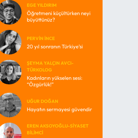
EGE YILDIRIM
Öğretmeni küçültürken neyi
büyüttünüz?
PERVIN İNCE
20 yıl sonranın Türkiye’si
ŞEYMA YALÇIN AVCI-
TÜRKOLOG
Kadınların yükselen sesi:
“Özgürlük!”
UĞUR DOĞAN
Hayatın sermayesi güvendir
EREN AKSOYOĞLU-SIYASET
BILIMCI