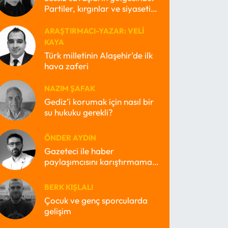
Partiler, kırgınlar ve siyasetin
kayıp ruhları
ARAŞTIRMACI-YAZAR: VELI
KAYA
Türk milletinin Alaşehir'de ilk
hava zaferi
NAZIM ŞAFAK
Gediz’i korumak için nasıl bir
su hukuku gerekli?
ÖNDER AYDIN
Gazeteci ile haber
paylaşımcısını karıştırmamak
lazım
BERK KIŞLALI
Çocuk ve genç sporcularda
gelişim