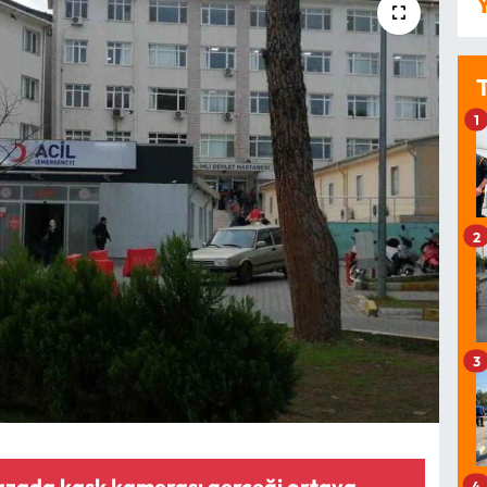
Y
1
2
3
azada kask kamerası gerçeği ortaya
4