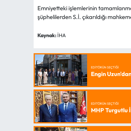
Emniyetteki işlemlerinin tamamlanma
şüphelilerden S.İ. çıkarıldığı mahke
Kaynak:
İHA
EDITÖRÜN SEÇTIĞI
Engin Uzun'dan
EDITÖRÜN SEÇTIĞI
MHP Turgutlu İ