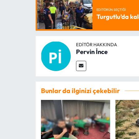
EDITÖRÜN SEÇTIĞI
Turgutlu’da kal
EDITÖR HAKKINDA
Pervin İnce
Bunlar da ilginizi çekebilir