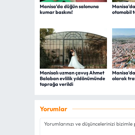
Manisa'da düğün salonuna
Manisa'da
kumar baskını!
otomobil ta
Manisalı uzman çavuş Ahmet
Manisa'da 
Balaban evlilik yıldönümünde
olarak tra
toprağa verildi
Yorumlar