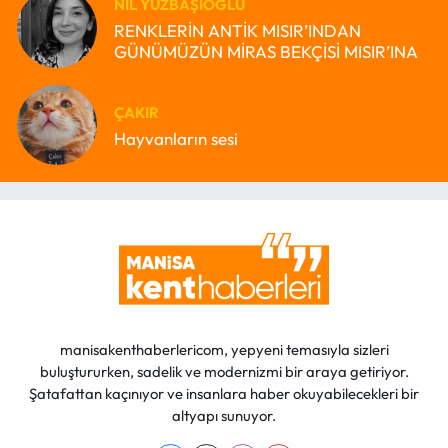
NIL YÜZBAŞIOĞLU
RENKLERİN ANTİK MISIR’INDAN
GÜNÜMÜZÜN MİRAS BEKÇİSİ MISIR’INA
ÇAKIR
Hayvanların sesi
manisakenthaberlericom, yepyeni temasıyla sizleri
buluştururken, sadelik ve modernizmi bir araya getiriyor.
Şatafattan kaçınıyor ve insanlara haber okuyabilecekleri bir
altyapı sunuyor.