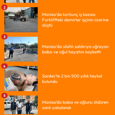
2
Manisa'da korkunç iş kazası:
Forkliftteki demirler işçinin üzerine
düştü
3
Manisa'da silahlı saldırıya uğrayan
baba ve oğul hayatını kaybetti
4
Sardes'te 2 bin 500 yıllık heykel
bulundu
5
Manisa’da baba ve oğlunu öldüren
zanlı yakalandı