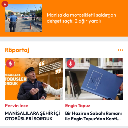
6
Manisa'da motosikletli saldırgan
dehşet saçtı: 2 ağır yaralı
Röportaj
Pervin İnce
Engin Topuz
MANİSALILARA ŞEHİR İÇİ
Bir Haziran Sabahı Romanı
OTOBÜSLERİ SORDUK
ile Engin Topuz’dan Kenti
Okumak