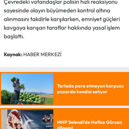
Çevredeki vatandaşlar polisin hızlı reaksiyonu
sayesinde olayın büyümeden kontrol altına
alınmasını takdirle karşılarken, emniyet güçleri
kavgaya karışan taraflar hakkında yasal işlem
başlattı.
Kaynak:
HABER MERKEZİ
Tarlada para etmeyen karpuzu
pazarda kendisi satıyor
MHP Selendi'de Hafize Gürcan
dönemi