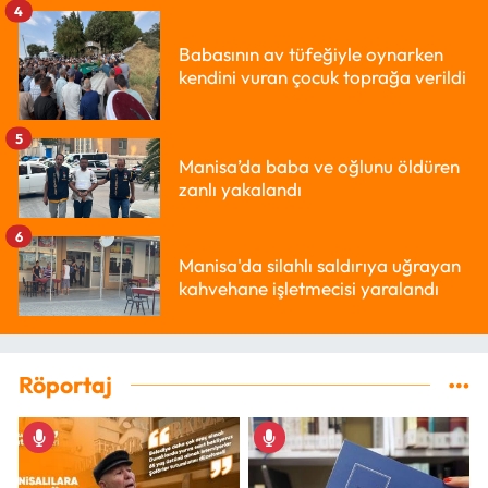
4
Babasının av tüfeğiyle oynarken
kendini vuran çocuk toprağa verildi
5
Manisa’da baba ve oğlunu öldüren
zanlı yakalandı
6
Manisa'da silahlı saldırıya uğrayan
kahvehane işletmecisi yaralandı
Röportaj