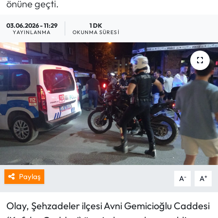
önüne geçti.
03.06.2026 - 11:29
1 DK
YAYINLANMA
OKUNMA SÜRESI
Paylaş
-
+
A
A
​Olay, Şehzadeler ilçesi Avni Gemicioğlu Caddesi