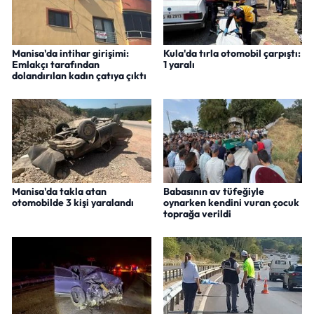
Manisa'da intihar girişimi:
Kula'da tırla otomobil çarpıştı:
Emlakçı tarafından
1 yaralı
dolandırılan kadın çatıya çıktı
Manisa'da takla atan
Babasının av tüfeğiyle
otomobilde 3 kişi yaralandı
oynarken kendini vuran çocuk
toprağa verildi