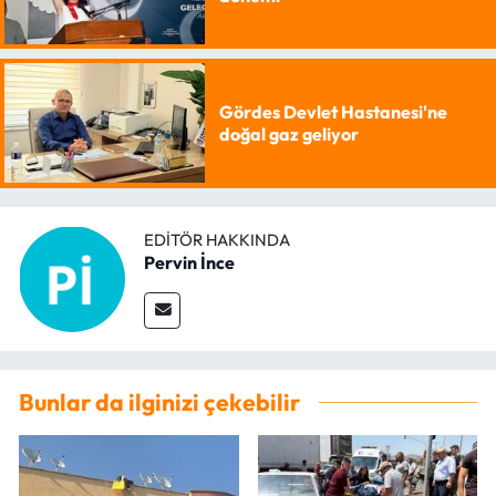
Gördes Devlet Hastanesi'ne
doğal gaz geliyor
EDITÖR HAKKINDA
Pervin İnce
Bunlar da ilginizi çekebilir