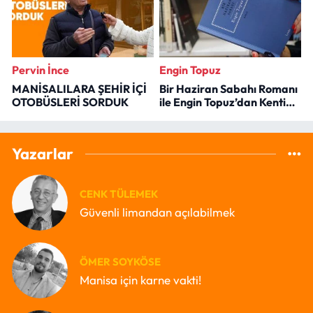
Pervin İnce
Engin Topuz
MANİSALILARA ŞEHİR İÇİ
Bir Haziran Sabahı Romanı
OTOBÜSLERİ SORDUK
ile Engin Topuz’dan Kenti
Okumak
Yazarlar
CENK TÜLEMEK
Güvenli limandan açılabilmek
ÖMER SOYKÖSE
Manisa için karne vakti!