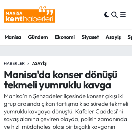
Ahmetli Hava Durumu
Manisa
Gündem
Ekonomi
Siyaset
Asayiş
S
Ahmetli Trafik Yoğunluk Haritası
Süper Lig Puan Durumu ve Fikstür
HABERLER
ASAYIŞ
Tüm Manşetler
Manisa'da konser dönüşü
tekmeli yumruklu kavga
Son Dakika Haberleri
Manisa'nın Şehzadeler ilçesinde konser çıkışı iki
Haber Arşivi
grup arasında çıkan tartışma kısa sürede tekmeli
yumruklu kavgaya dönüştü. Kafeler Caddesi'ni
savaş alanına çeviren olayda, polisin zamanında
ve hızlı müdahalesi olası bir bıçaklı kavganın