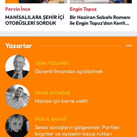
Pervin İnce
Engin Topuz
MANİSALILARA ŞEHİR İÇİ
Bir Haziran Sabahı Romanı
OTOBÜSLERİ SORDUK
ile Engin Topuz’dan Kenti
Okumak
Yazarlar
CENK TÜLEMEK
Güvenli limandan açılabilmek
ÖMER SOYKÖSE
Manisa için karne vakti!
İPEK H. ARPAĞ
Sessiz savaşların gölgesinde: Partiler,
kırgınlar ve siyasetin kayıp ruhları