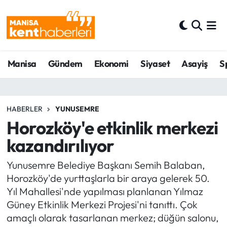
Ahmetli Hava Durumu
Manisa
Gündem
Ekonomi
Siyaset
Asayiş
S
Ahmetli Trafik Yoğunluk Haritası
Süper Lig Puan Durumu ve Fikstür
HABERLER
YUNUSEMRE
Tüm Manşetler
Horozköy'e etkinlik merkezi
kazandırılıyor
Son Dakika Haberleri
Yunusemre Belediye Başkanı Semih Balaban,
Haber Arşivi
Horozköy'de yurttaşlarla bir araya gelerek 50.
Yıl Mahallesi'nde yapılması planlanan Yılmaz
Güney Etkinlik Merkezi Projesi'ni tanıttı. Çok
amaçlı olarak tasarlanan merkez; düğün salonu,