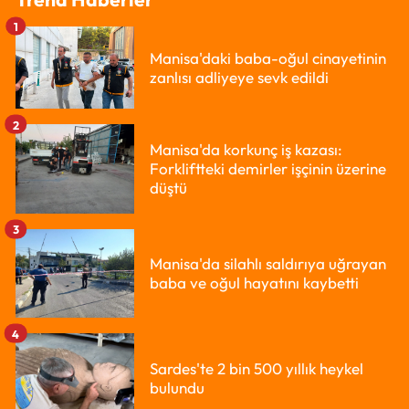
1
Manisa'daki baba-oğul cinayetinin
zanlısı adliyeye sevk edildi
2
Manisa'da korkunç iş kazası:
Forkliftteki demirler işçinin üzerine
düştü
3
Manisa'da silahlı saldırıya uğrayan
baba ve oğul hayatını kaybetti
4
Sardes'te 2 bin 500 yıllık heykel
bulundu