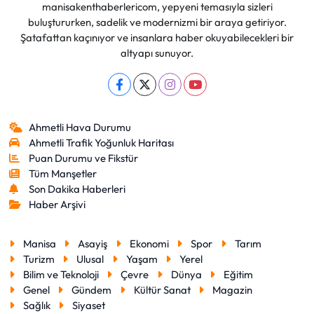
manisakenthaberlericom, yepyeni temasıyla sizleri
buluştururken, sadelik ve modernizmi bir araya getiriyor.
Şatafattan kaçınıyor ve insanlara haber okuyabilecekleri bir
altyapı sunuyor.
Ahmetli Hava Durumu
Ahmetli Trafik Yoğunluk Haritası
Puan Durumu ve Fikstür
Tüm Manşetler
Son Dakika Haberleri
Haber Arşivi
Manisa
Asayiş
Ekonomi
Spor
Tarım
Turizm
Ulusal
Yaşam
Yerel
Bilim ve Teknoloji
Çevre
Dünya
Eğitim
Genel
Gündem
Kültür Sanat
Magazin
Sağlık
Siyaset