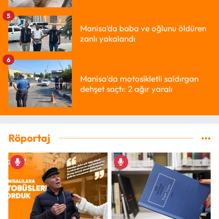
5
Manisa’da baba ve oğlunu öldüren
zanlı yakalandı
6
Manisa'da motosikletli saldırgan
dehşet saçtı: 2 ağır yaralı
Röportaj