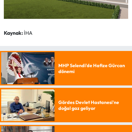
Kaynak:
İHA
MHP Selendi'de Hafize Gürcan
dönemi
Gördes Devlet Hastanesi'ne
doğal gaz geliyor