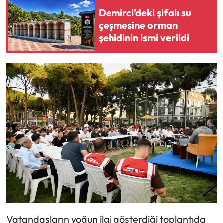
Demirci’deki şifalı su
çeşmesine orman
şehidinin ismi verildi
Vatandaşların yoğun ilgi gösterdiği toplantıda