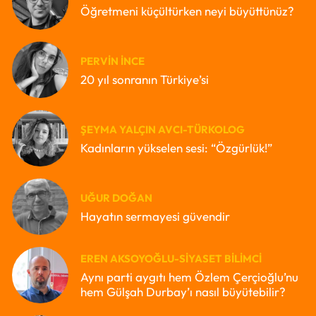
Öğretmeni küçültürken neyi büyüttünüz?
PERVIN İNCE
20 yıl sonranın Türkiye’si
ŞEYMA YALÇIN AVCI-TÜRKOLOG
Kadınların yükselen sesi: “Özgürlük!”
UĞUR DOĞAN
Hayatın sermayesi güvendir
EREN AKSOYOĞLU-SIYASET BILIMCI
Aynı parti aygıtı hem Özlem Çerçioğlu’nu
hem Gülşah Durbay’ı nasıl büyütebilir?