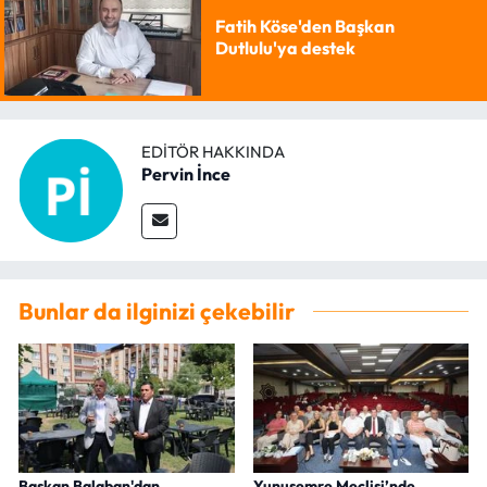
Fatih Köse'den Başkan
Dutlulu'ya destek
EDITÖR HAKKINDA
Pervin İnce
Bunlar da ilginizi çekebilir
Başkan Balaban'dan
Yunusemre Meclisi’nde