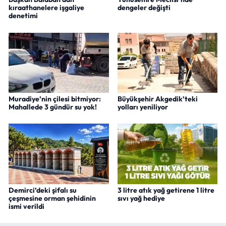
kıraathanelere işgaliye
dengeler değişti
denetimi
Muradiye’nin çilesi bitmiyor:
Büyükşehir Akgedik’teki
Mahallede 3 gündür su yok!
yolları yeniliyor
Demirci’deki şifalı su
3 litre atık yağ getirene 1 litre
çeşmesine orman şehidinin
sıvı yağ hediye
ismi verildi