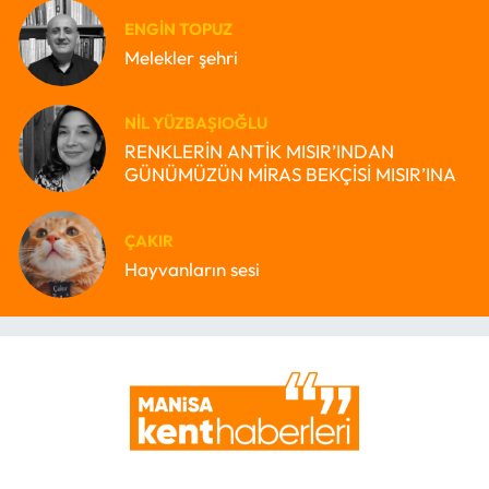
ENGIN TOPUZ
Melekler şehri
NIL YÜZBAŞIOĞLU
RENKLERİN ANTİK MISIR’INDAN
GÜNÜMÜZÜN MİRAS BEKÇİSİ MISIR’INA
ÇAKIR
Hayvanların sesi