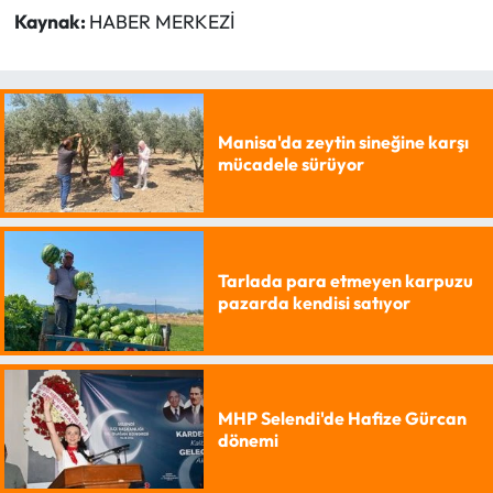
Kaynak:
HABER MERKEZİ
Manisa'da zeytin sineğine karşı
mücadele sürüyor
Tarlada para etmeyen karpuzu
pazarda kendisi satıyor
MHP Selendi'de Hafize Gürcan
dönemi