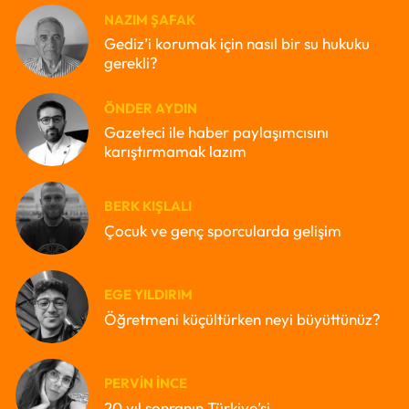
NAZIM ŞAFAK
Gediz’i korumak için nasıl bir su hukuku
gerekli?
ÖNDER AYDIN
Gazeteci ile haber paylaşımcısını
karıştırmamak lazım
BERK KIŞLALI
Çocuk ve genç sporcularda gelişim
EGE YILDIRIM
Öğretmeni küçültürken neyi büyüttünüz?
PERVIN İNCE
20 yıl sonranın Türkiye’si