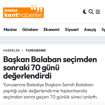
Ahmetli Hava Durumu
Manisa
Gündem
Ekonomi
Siyaset
Asayiş
S
Ahmetli Trafik Yoğunluk Haritası
Süper Lig Puan Durumu ve Fikstür
HABERLER
YUNUSEMRE
Tüm Manşetler
Başkan Balaban seçimden
sonraki 70 günü
Son Dakika Haberleri
değerlendirdi
Haber Arşivi
Yunusemre Belediye Başkanı Semih Balaban
yaptığı aylık değerlendirme toplantısında
seçimden sonra geçen 70 günlük süreci anlattı.