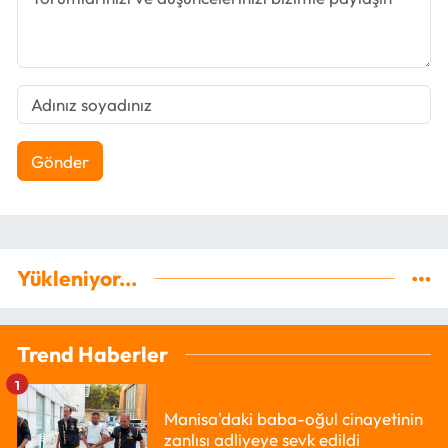
Gönder
Yükleniyor...
Trend Haberler
1
Manisa'daki baba-oğul cinayetinin
zanlısı adliyeye sevk edildi