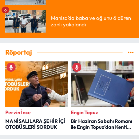
6
Manisa’da baba ve oğlunu öldüren
zanlı yakalandı
Röportaj
Pervin İnce
Engin Topuz
MANİSALILARA ŞEHİR İÇİ
Bir Haziran Sabahı Romanı
OTOBÜSLERİ SORDUK
ile Engin Topuz’dan Kenti
Okumak