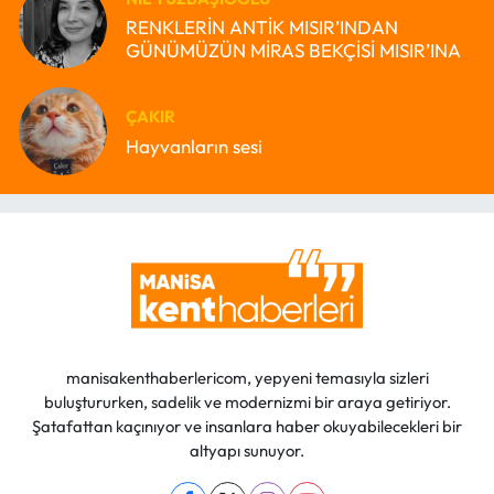
RENKLERİN ANTİK MISIR’INDAN
GÜNÜMÜZÜN MİRAS BEKÇİSİ MISIR’INA
ÇAKIR
Hayvanların sesi
manisakenthaberlericom, yepyeni temasıyla sizleri
buluştururken, sadelik ve modernizmi bir araya getiriyor.
Şatafattan kaçınıyor ve insanlara haber okuyabilecekleri bir
altyapı sunuyor.