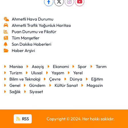
Ahmetli Hava Durumu
Ahmetli Trafik Yoğunluk Haritası
Puan Durumu ve Fikstür
Tüm Manşetler
Son Dakika Haberleri
Haber Arşivi
Manisa
Asayiş
Ekonomi
Spor
Tarım
Turizm
Ulusal
Yaşam
Yerel
Bilim ve Teknoloji
Çevre
Dünya
Eğitim
Genel
Gündem
Kültür Sanat
Magazin
Sağlık
Siyaset
RSS
Copyright © 2024. Her hakkı saklıdır.