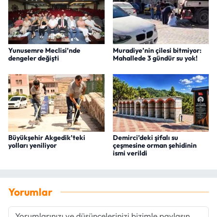
Yunusemre Meclisi’nde
Muradiye’nin çilesi bitmiyor:
dengeler değişti
Mahallede 3 gündür su yok!
Büyükşehir Akgedik’teki
Demirci’deki şifalı su
yolları yeniliyor
çeşmesine orman şehidinin
ismi verildi
Yorumlar