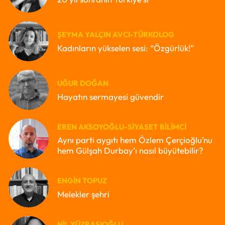
ŞEYMA YALÇIN AVCI-TÜRKOLOG
Kadınların yükselen sesi: “Özgürlük!”
UĞUR DOĞAN
Hayatın sermayesi güvendir
EREN AKSOYOĞLU-SIYASET BILIMCI
Aynı parti aygıtı hem Özlem Çerçioğlu’nu
hem Gülşah Durbay’ı nasıl büyütebilir?
ENGIN TOPUZ
Melekler şehri
NIL YÜZBAŞIOĞLU