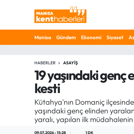
Ahmetli Hava Durumu
Manisa
Gündem
Ekonomi
Siyaset
As
Ahmetli Trafik Yoğunluk Haritası
Süper Lig Puan Durumu ve Fikstür
HABERLER
ASAYIŞ
Tüm Manşetler
19 yaşındaki genç e
kesti
Son Dakika Haberleri
Haber Arşivi
Kütahya'nın Domaniç ilçesinde b
yaşındaki genç elinden yaralandı
yaralı, yapılan ilk müdahalenin
09.07.2026 - 15:28
1 DK