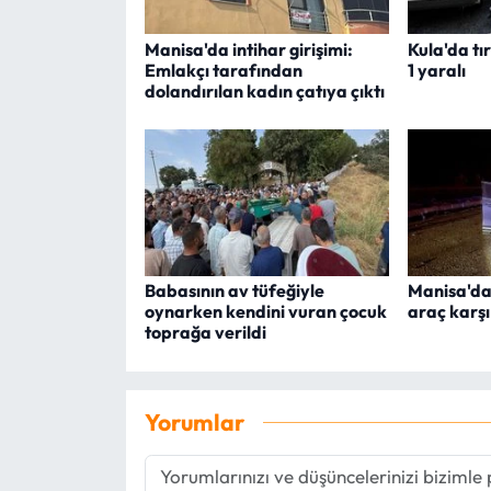
Manisa'da intihar girişimi:
Kula'da tı
Emlakçı tarafından
1 yaralı
dolandırılan kadın çatıya çıktı
Babasının av tüfeğiyle
Manisa'da
oynarken kendini vuran çocuk
araç karşı
toprağa verildi
Yorumlar