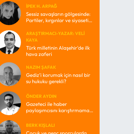
İPEK H. ARPAĞ
Sessiz savaşların gölgesinde:
Partiler, kırgınlar ve siyasetin
kayıp ruhları
ARAŞTIRMACI-YAZAR: VELI
KAYA
Türk milletinin Alaşehir'de ilk
hava zaferi
NAZIM ŞAFAK
Gediz’i korumak için nasıl bir
su hukuku gerekli?
ÖNDER AYDIN
Gazeteci ile haber
paylaşımcısını karıştırmamak
lazım
BERK KIŞLALI
Çocuk ve genç sporcularda