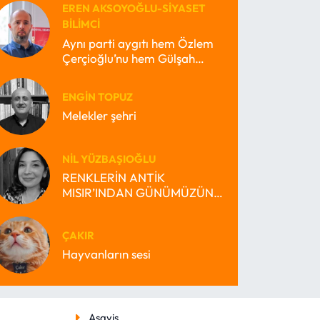
EREN AKSOYOĞLU-SIYASET
BILIMCI
Aynı parti aygıtı hem Özlem
Çerçioğlu’nu hem Gülşah
Durbay’ı nasıl büyütebilir?
ENGIN TOPUZ
Melekler şehri
NIL YÜZBAŞIOĞLU
RENKLERİN ANTİK
MISIR’INDAN GÜNÜMÜZÜN
MİRAS BEKÇİSİ MISIR’INA
ÇAKIR
Hayvanların sesi
Asayiş