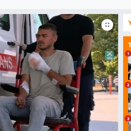
Y
1
2
3