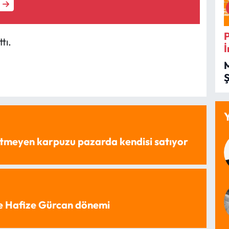
tı.
İ
İ
tmeyen karpuzu pazarda kendisi satıyor
e Hafize Gürcan dönemi