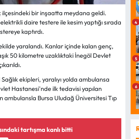
 ilçesindeki bir inşaatta meydana geldi.
 elektrikli daire testere ile kesim yaptığı sırada
4
testereye kaptırdı.
kilde yaralandı. Kanlar içinde kalan genç,
aşık 50 kilometre uzaklıktaki İnegöl Devlet
5
karıldı.
 Sağlık ekipleri, yaralıyı yolda ambulansa
6
vlet Hastanesi'nde ilk tedavisi yapılan
çin ambulansla Bursa Uludağ Üniversitesi Tıp
ındaki tartışma kanlı bitti