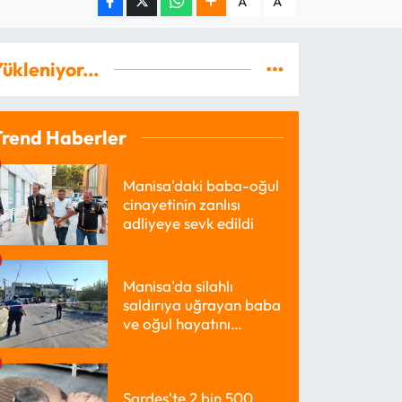
A
A
ükleniyor...
Trend Haberler
Manisa'daki baba-oğul
cinayetinin zanlısı
adliyeye sevk edildi
Manisa'da silahlı
saldırıya uğrayan baba
ve oğul hayatını
kaybetti
Sardes'te 2 bin 500