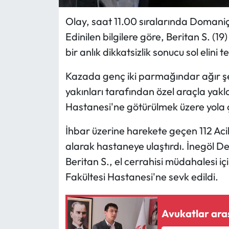
Olay, saat 11.00 sıralarında Domaniç
Edinilen bilgilere göre, Beritan S. (19)
bir anlık dikkatsizlik sonucu sol elini 
Kazada genç iki parmağındar ağır şe
yakınları tarafından özel araçla yakl
Hastanesi'ne götürülmek üzere yola çı
İhbar üzerine harekete geçen 112 Acil
alarak hastaneye ulaştırdı. İnegöl De
Beritan S., el cerrahisi müdahalesi i
Fakültesi Hastanesi'ne sevk edildi.
Avukatlar aras