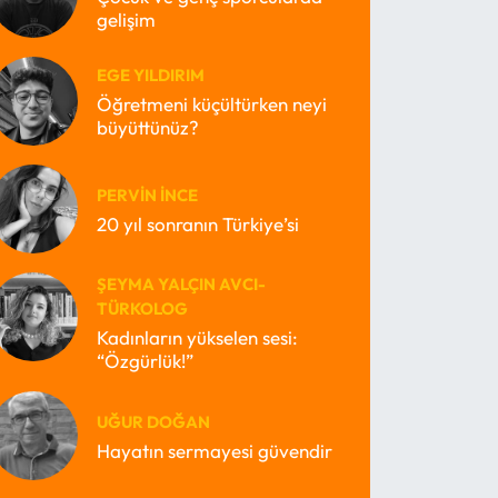
gelişim
EGE YILDIRIM
Öğretmeni küçültürken neyi
büyüttünüz?
PERVIN İNCE
20 yıl sonranın Türkiye’si
ŞEYMA YALÇIN AVCI-
TÜRKOLOG
Kadınların yükselen sesi:
“Özgürlük!”
UĞUR DOĞAN
Hayatın sermayesi güvendir