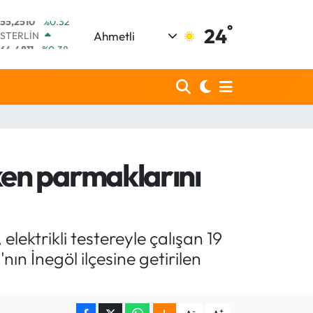
°
STERLİN
24
Ahmetli
64,4811
%0.38
GRAM ALTIN
6660.55
%0.03
BİST100
13.779
%-14
BITCOIN
64.959,79
%1.11
DOLAR
47,7436
%0.18
rken parmaklarını
EURO
55,2510
%0.32
ektrikli testereyle çalışan 19
ın İnegöl ilçesine getirilen
-
+