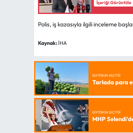
İçeriği Görüntüle
Polis, iş kazasıyla ilgili inceleme başlat
Kaynak:
İHA
EDITÖRÜN SEÇTIĞI
Tarlada para e
EDITÖRÜN SEÇTIĞI
MHP Selendi'd