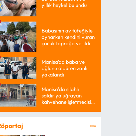
yıllık heykel bulundu
Babasının av tüfeğiyle
oynarken kendini vuran
çocuk toprağa verildi
Manisa’da baba ve
oğlunu öldüren zanlı
yakalandı
Manisa'da silahlı
saldırıya uğrayan
kahvehane işletmecisi
yaralandı
Röportaj