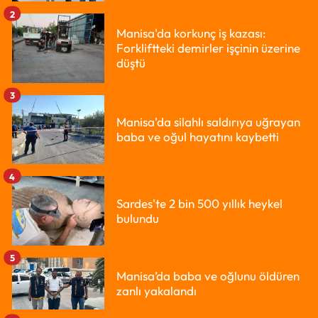
2
Manisa'da korkunç iş kazası:
Forkliftteki demirler işçinin üzerine
düştü
3
Manisa'da silahlı saldırıya uğrayan
baba ve oğul hayatını kaybetti
4
Sardes'te 2 bin 500 yıllık heykel
bulundu
5
Manisa’da baba ve oğlunu öldüren
zanlı yakalandı