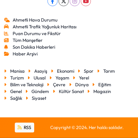
Ahmetli Hava Durumu
Ahmetli Trafik Yoğunluk Haritası
Puan Durumu ve Fikstür
Tüm Manşetler
Son Dakika Haberleri
Haber Arşivi
Manisa
Asayiş
Ekonomi
Spor
Tarım
Turizm
Ulusal
Yaşam
Yerel
Bilim ve Teknoloji
Çevre
Dünya
Eğitim
Genel
Gündem
Kültür Sanat
Magazin
Sağlık
Siyaset
RSS
Copyright © 2024. Her hakkı saklıdır.