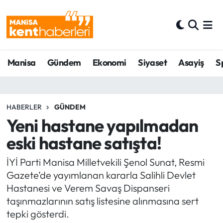
Ahmetli Hava Durumu
Manisa
Gündem
Ekonomi
Siyaset
Asayiş
S
Ahmetli Trafik Yoğunluk Haritası
Süper Lig Puan Durumu ve Fikstür
HABERLER
GÜNDEM
Tüm Manşetler
Yeni hastane yapılmadan
eski hastane satışta!
Son Dakika Haberleri
İYİ Parti Manisa Milletvekili Şenol Sunat, Resmi
Haber Arşivi
Gazete’de yayımlanan kararla Salihli Devlet
Hastanesi ve Verem Savaş Dispanseri
taşınmazlarının satış listesine alınmasına sert
tepki gösterdi.