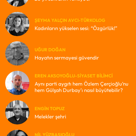
ŞEYMA YALÇIN AVCI-TÜRKOLOG
Kadınların yükselen sesi: “Özgürlük!”
UĞUR DOĞAN
Hayatın sermayesi güvendir
EREN AKSOYOĞLU-SIYASET BILIMCI
Aynı parti aygıtı hem Özlem Çerçioğlu’nu
hem Gülşah Durbay’ı nasıl büyütebilir?
ENGIN TOPUZ
Melekler şehri
NIL YÜZBAŞIOĞLU