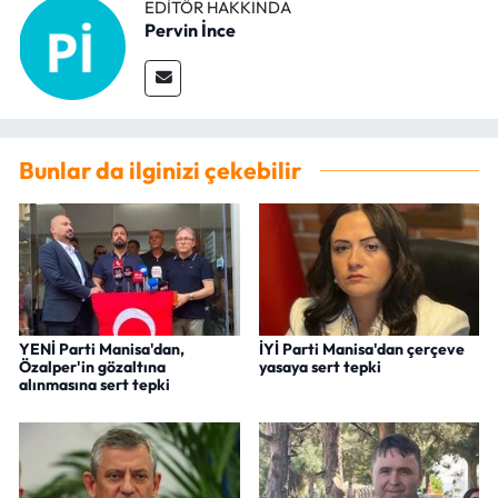
EDITÖR HAKKINDA
Pervin İnce
Bunlar da ilginizi çekebilir
YENİ Parti Manisa'dan,
İYİ Parti Manisa'dan çerçeve
Özalper'in gözaltına
yasaya sert tepki
alınmasına sert tepki