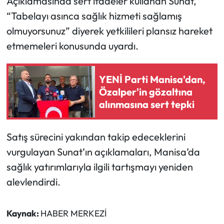
Açıklamasında sert ifadeler kullanan Sunat,
“Tabelayı asınca sağlık hizmeti sağlamış
olmuyorsunuz” diyerek yetkilileri plansız hareket
etmemeleri konusunda uyardı.
YENİ Parti Manisa'dan,
Özalper'in gözaltına
alınmasına sert tepki
Satış sürecini yakından takip edeceklerini
vurgulayan Sunat’ın açıklamaları, Manisa’da
sağlık yatırımlarıyla ilgili tartışmayı yeniden
alevlendirdi.
Kaynak:
HABER MERKEZİ