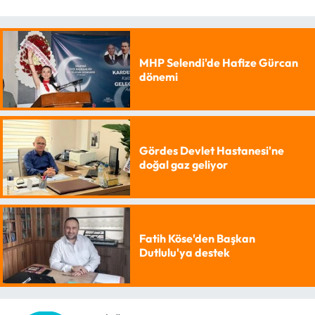
MHP Selendi'de Hafize Gürcan
dönemi
Gördes Devlet Hastanesi'ne
doğal gaz geliyor
Fatih Köse'den Başkan
Dutlulu'ya destek