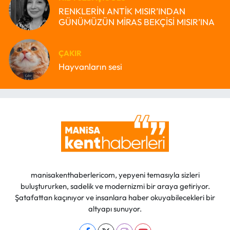
RENKLERİN ANTİK MISIR’INDAN
GÜNÜMÜZÜN MİRAS BEKÇİSİ MISIR’INA
ÇAKIR
Hayvanların sesi
manisakenthaberlericom, yepyeni temasıyla sizleri
buluştururken, sadelik ve modernizmi bir araya getiriyor.
Şatafattan kaçınıyor ve insanlara haber okuyabilecekleri bir
altyapı sunuyor.