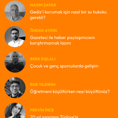
NAZIM ŞAFAK
Gediz’i korumak için nasıl bir su hukuku
gerekli?
ÖNDER AYDIN
Gazeteci ile haber paylaşımcısını
karıştırmamak lazım
BERK KIŞLALI
Çocuk ve genç sporcularda gelişim
EGE YILDIRIM
Öğretmeni küçültürken neyi büyüttünüz?
PERVIN İNCE
20 yıl sonranın Türkiye’si