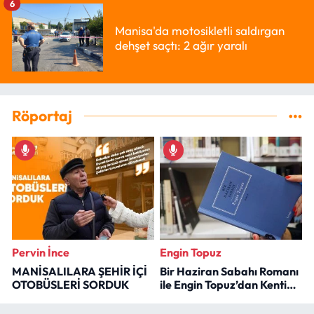
6
Manisa'da motosikletli saldırgan
dehşet saçtı: 2 ağır yaralı
Röportaj
Pervin İnce
Engin Topuz
MANİSALILARA ŞEHİR İÇİ
Bir Haziran Sabahı Romanı
OTOBÜSLERİ SORDUK
ile Engin Topuz’dan Kenti
Okumak