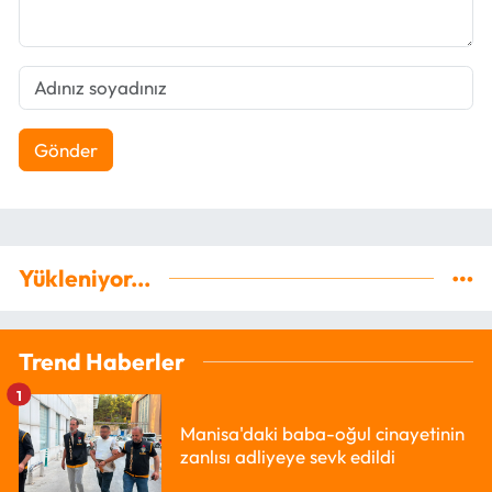
Gönder
Yükleniyor...
Trend Haberler
1
Manisa'daki baba-oğul cinayetinin
zanlısı adliyeye sevk edildi