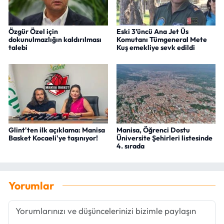
Özgür Özel için
Eski 3’üncü Ana Jet Üs
dokunulmazlığın kaldırılması
Komutanı Tümgeneral Mete
talebi
Kuş emekliye sevk edildi
Glint'ten ilk açıklama: Manisa
Manisa, Öğrenci Dostu
Basket Kocaeli'ye taşınıyor!
Üniversite Şehirleri listesinde
4. sırada
Yorumlar