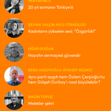
PERVIN İNCE
20 yıl sonranın Türkiye’si
ŞEYMA YALÇIN AVCI-TÜRKOLOG
Kadınların yükselen sesi: “Özgürlük!”
UĞUR DOĞAN
Hayatın sermayesi güvendir
EREN AKSOYOĞLU-SIYASET BILIMCI
Aynı parti aygıtı hem Özlem Çerçioğlu’nu
hem Gülşah Durbay’ı nasıl büyütebilir?
ENGIN TOPUZ
Melekler şehri