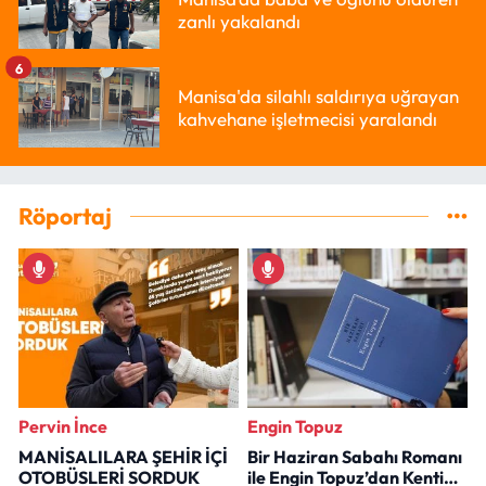
zanlı yakalandı
6
Manisa'da silahlı saldırıya uğrayan
kahvehane işletmecisi yaralandı
Röportaj
Pervin İnce
Engin Topuz
MANİSALILARA ŞEHİR İÇİ
Bir Haziran Sabahı Romanı
OTOBÜSLERİ SORDUK
ile Engin Topuz’dan Kenti