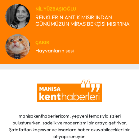
NIL YÜZBAŞIOĞLU
RENKLERİN ANTİK MISIR’INDAN
GÜNÜMÜZÜN MİRAS BEKÇİSİ MISIR’INA
ÇAKIR
Hayvanların sesi
manisakenthaberlericom, yepyeni temasıyla sizleri
buluştururken, sadelik ve modernizmi bir araya getiriyor.
Şatafattan kaçınıyor ve insanlara haber okuyabilecekleri bir
altyapı sunuyor.