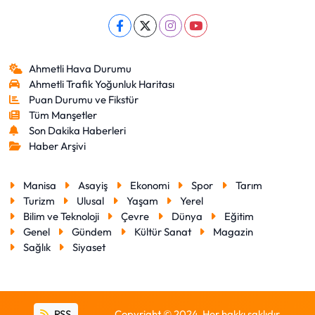
Ahmetli Hava Durumu
Ahmetli Trafik Yoğunluk Haritası
Puan Durumu ve Fikstür
Tüm Manşetler
Son Dakika Haberleri
Haber Arşivi
Manisa
Asayiş
Ekonomi
Spor
Tarım
Turizm
Ulusal
Yaşam
Yerel
Bilim ve Teknoloji
Çevre
Dünya
Eğitim
Genel
Gündem
Kültür Sanat
Magazin
Sağlık
Siyaset
RSS
Copyright © 2024. Her hakkı saklıdır.