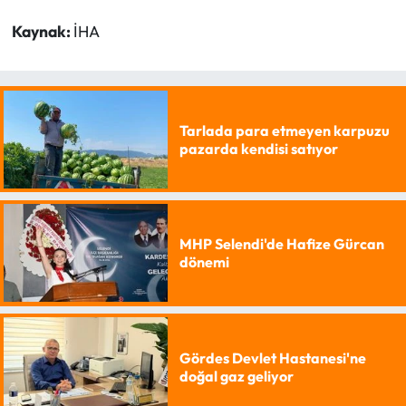
Kaynak:
İHA
Tarlada para etmeyen karpuzu
pazarda kendisi satıyor
MHP Selendi'de Hafize Gürcan
dönemi
Gördes Devlet Hastanesi'ne
doğal gaz geliyor