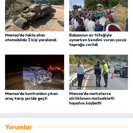
Manisa'da takla atan
Babasının av tüfeğiyle
otomobilde 3 kişi yaralandı
oynarken kendini vuran çocuk
toprağa verildi
Manisa'da kontrolden çıkan
Manisa'da metrelerce
araç karşı şeride geçti
sürüklenen motosikletli
hayatını kaybetti
Yorumlar