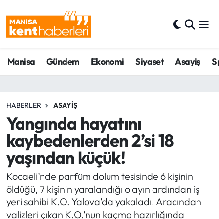
Ahmetli Hava Durumu
Manisa
Gündem
Ekonomi
Siyaset
Asayiş
S
Ahmetli Trafik Yoğunluk Haritası
Süper Lig Puan Durumu ve Fikstür
HABERLER
ASAYIŞ
Tüm Manşetler
Yangında hayatını
kaybedenlerden 2’si 18
Son Dakika Haberleri
yaşından küçük!
Haber Arşivi
Kocaeli’nde parfüm dolum tesisinde 6 kişinin
öldüğü, 7 kişinin yaralandığı olayın ardından iş
yeri sahibi K.O. Yalova’da yakaladı. Aracından
valizleri çıkan K.O.’nun kaçma hazırlığında