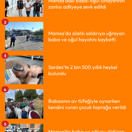
Manisa'daki baba-oğul cinayetinin
zanlısı adliyeye sevk edildi
2
Manisa'da silahlı saldırıya uğrayan
baba ve oğul hayatını kaybetti
3
Sardes'te 2 bin 500 yıllık heykel
bulundu
4
Babasının av tüfeğiyle oynarken
kendini vuran çocuk toprağa verildi
5
Manisa’da baba ve oğlunu öldüren