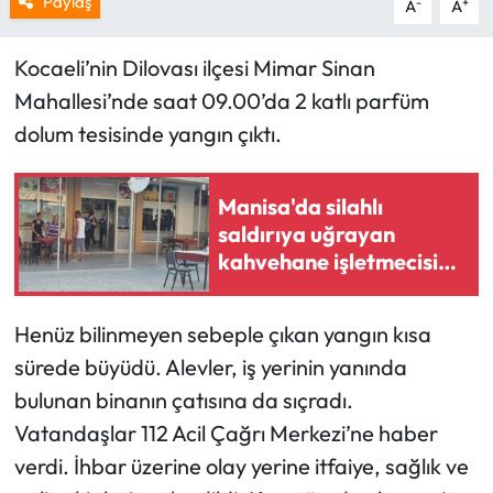
Paylaş
-
+
A
A
Kocaeli’nin Dilovası ilçesi Mimar Sinan
Mahallesi’nde saat 09.00’da 2 katlı parfüm
dolum tesisinde yangın çıktı.
Manisa'da silahlı
saldırıya uğrayan
kahvehane işletmecisi
yaralandı
Henüz bilinmeyen sebeple çıkan yangın kısa
sürede büyüdü. Alevler, iş yerinin yanında
bulunan binanın çatısına da sıçradı.
Vatandaşlar 112 Acil Çağrı Merkezi’ne haber
verdi. İhbar üzerine olay yerine itfaiye, sağlık ve