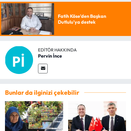
Fatih Köse'den Başkan
Dutlulu'ya destek
EDITÖR HAKKINDA
Pervin İnce
Bunlar da ilginizi çekebilir