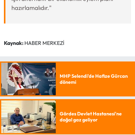
hazırlamalıdır."
Kaynak:
HABER MERKEZİ
MHP Selendi'de Hafize Gürcan
dönemi
Gördes Devlet Hastanesi'ne
doğal gaz geliyor