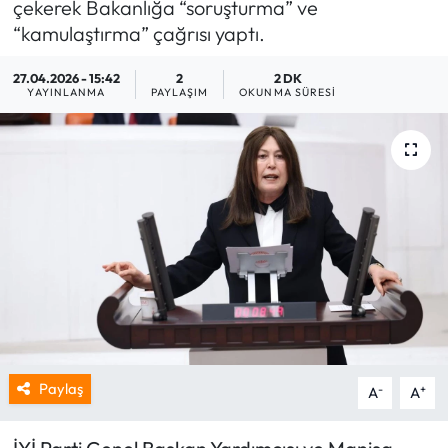
çekerek Bakanlığa “soruşturma” ve
“kamulaştırma” çağrısı yaptı.
27.04.2026 - 15:42
2
2 DK
YAYINLANMA
PAYLAŞIM
OKUNMA SÜRESI
Paylaş
-
+
A
A