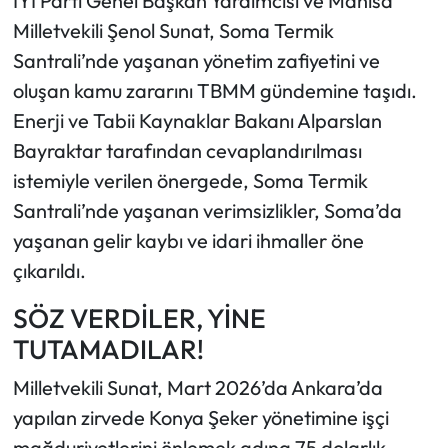
İYİ Parti Genel Başkan Yardımcısı ve Manisa
Milletvekili Şenol Sunat, Soma Termik
Santrali’nde yaşanan yönetim zafiyetini ve
oluşan kamu zararını TBMM gündemine taşıdı.
Enerji ve Tabii Kaynaklar Bakanı Alparslan
Bayraktar tarafından cevaplandırılması
istemiyle verilen önergede, Soma Termik
Santrali’nde yaşanan verimsizlikler, Soma’da
yaşanan gelir kaybı ve idari ihmaller öne
çıkarıldı.
SÖZ VERDİLER, YİNE
TUTAMADILAR!
Milletvekili Sunat, Mart 2026’da Ankara’da
yapılan zirvede Konya Şeker yönetimine işçi
mağduriyetlerini önlemek adına 75 dolarlık