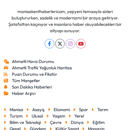
manisakenthaberlericom, yepyeni temasıyla sizleri
buluştururken, sadelik ve modernizmi bir araya getiriyor.
Şatafattan kaçınıyor ve insanlara haber okuyabilecekleri bir
altyapı sunuyor.
Ahmetli Hava Durumu
Ahmetli Trafik Yoğunluk Haritası
Puan Durumu ve Fikstür
Tüm Manşetler
Son Dakika Haberleri
Haber Arşivi
Manisa
Asayiş
Ekonomi
Spor
Tarım
Turizm
Ulusal
Yaşam
Yerel
Bilim ve Teknoloji
Çevre
Dünya
Eğitim
Genel
Gündem
Kültür Sanat
Magazin