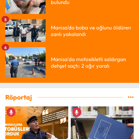
bulundu
5
Manisa’da baba ve oğlunu öldüren
zanlı yakalandı
6
Manisa'da motosikletli saldırgan
dehşet saçtı: 2 ağır yaralı
Röportaj