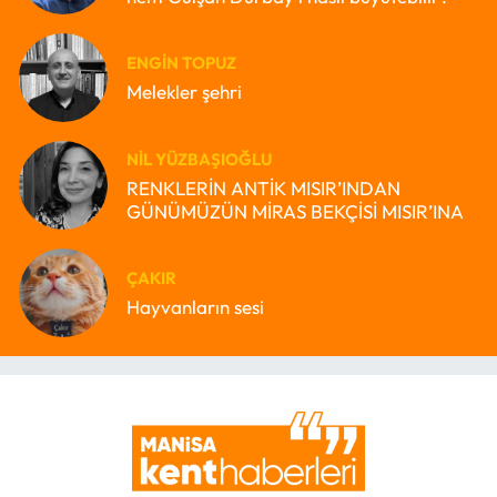
ENGIN TOPUZ
Melekler şehri
NIL YÜZBAŞIOĞLU
RENKLERİN ANTİK MISIR’INDAN
GÜNÜMÜZÜN MİRAS BEKÇİSİ MISIR’INA
ÇAKIR
Hayvanların sesi