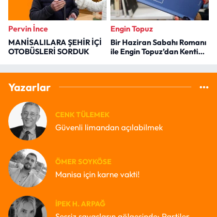
Pervin İnce
Engin Topuz
MANİSALILARA ŞEHİR İÇİ
Bir Haziran Sabahı Romanı
OTOBÜSLERİ SORDUK
ile Engin Topuz’dan Kenti
Okumak
Yazarlar
CENK TÜLEMEK
Güvenli limandan açılabilmek
ÖMER SOYKÖSE
Manisa için karne vakti!
İPEK H. ARPAĞ
Sessiz savaşların gölgesinde: Partiler,