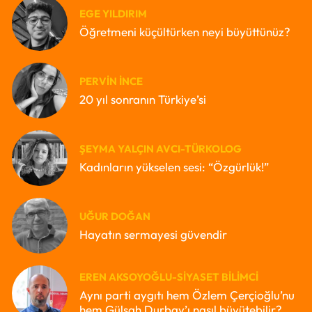
EGE YILDIRIM
Öğretmeni küçültürken neyi büyüttünüz?
PERVIN İNCE
20 yıl sonranın Türkiye’si
ŞEYMA YALÇIN AVCI-TÜRKOLOG
Kadınların yükselen sesi: “Özgürlük!”
UĞUR DOĞAN
Hayatın sermayesi güvendir
EREN AKSOYOĞLU-SIYASET BILIMCI
Aynı parti aygıtı hem Özlem Çerçioğlu’nu
hem Gülşah Durbay’ı nasıl büyütebilir?