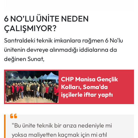
6 NO’LU ÜNİTE NEDEN
ÇALIŞMIYOR?
Santraldeki teknik imkanlara rağmen 6 No’lu
ünitenin devreye alınmadığı iddialarına da
değinen Sunat,
CHP Manisa Gençlik
Kolları, Soma'da
işçilerle iftar yaptı
"Bu ünite teknik bir arıza nedeniyle mi
yoksa maliyetten kaçmak için mi atıl