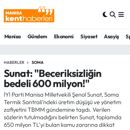
Ahmetli Hava Durumu
Manisa
Gündem
Ekonomi
Siyaset
Asayiş
S
Ahmetli Trafik Yoğunluk Haritası
Süper Lig Puan Durumu ve Fikstür
HABERLER
SOMA
Tüm Manşetler
Sunat: "Beceriksizliğin
bedeli 600 milyon!"
Son Dakika Haberleri
İYİ Parti Manisa Milletvekili Şenol Sunat, Soma
Haber Arşivi
Termik Santrali’ndeki üretim düşüşü ve yönetim
zafiyetini TBMM gündemine taşıdı. Verilen
sözlerin tutulmadığını belirten Sunat, toplamda
650 milyon TL’yi bulan kamu zararına dikkat