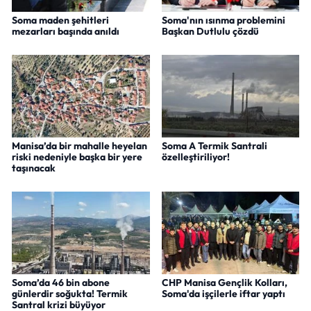
Soma maden şehitleri
Soma'nın ısınma problemini
mezarları başında anıldı
Başkan Dutlulu çözdü
Manisa’da bir mahalle heyelan
Soma A Termik Santrali
riski nedeniyle başka bir yere
özelleştiriliyor!
taşınacak
Soma’da 46 bin abone
CHP Manisa Gençlik Kolları,
günlerdir soğukta! Termik
Soma'da işçilerle iftar yaptı
Santral krizi büyüyor