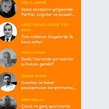
İPEK H. ARPAĞ
Sessiz savaşların gölgesinde:
Partiler, kırgınlar ve siyasetin
kayıp ruhları
ARAŞTIRMACI-YAZAR: VELI
KAYA
Türk milletinin Alaşehir'de ilk
hava zaferi
NAZIM ŞAFAK
Gediz’i korumak için nasıl bir
su hukuku gerekli?
ÖNDER AYDIN
Gazeteci ile haber
paylaşımcısını karıştırmamak
lazım
BERK KIŞLALI
Çocuk ve genç sporcularda