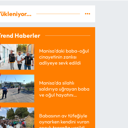
ükleniyor...
Trend Haberler
Manisa'daki baba-oğul
cinayetinin zanlısı
adliyeye sevk edildi
Manisa'da silahlı
saldırıya uğrayan baba
ve oğul hayatını
kaybetti
Babasının av tüfeğiyle
oynarken kendini vuran
çocuk toprağa verildi