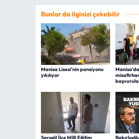
Bunlar da ilginizi çekebilir
Manisa Lisesi'nin pansiyonu
Manisa'da 
yıkılıyor
misafirhan
başvurular
Sarıgöl İlçe Milli Eğitim
Bakırlıoğl