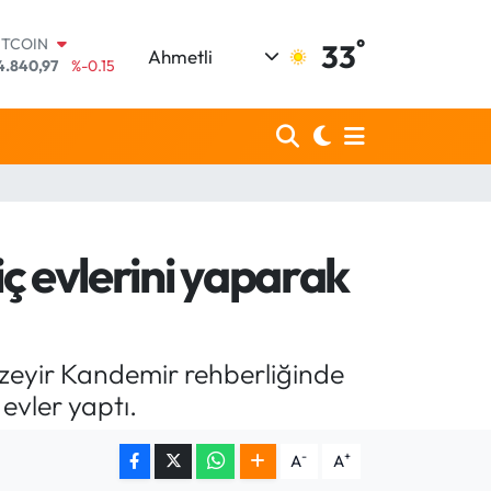
°
OLAR
33
Ahmetli
7,7436
%0.18
URO
5,2510
%0.32
TERLİN
4,4811
%0.38
RAM ALTIN
660.55
%0
İST100
3.779
%-14
ç evlerini yaparak
ITCOIN
4.840,97
%-0.15
 Üzeyir Kandemir rehberliğinde
evler yaptı.
-
+
A
A