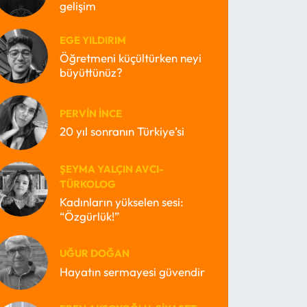
gelişim
EGE YILDIRIM
Öğretmeni küçültürken neyi
büyüttünüz?
PERVIN İNCE
20 yıl sonranın Türkiye’si
ŞEYMA YALÇIN AVCI-
TÜRKOLOG
Kadınların yükselen sesi:
“Özgürlük!”
UĞUR DOĞAN
Hayatın sermayesi güvendir