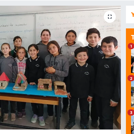
Y
1
2
3