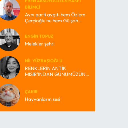
EREN AKSOYOĞLU-SIYASET
BILIMCI
Aynı parti aygıtı hem Özlem
Çerçioğlu’nu hem Gülşah
Durbay’ı nasıl büyütebilir?
ENGIN TOPUZ
Melekler şehri
NIL YÜZBAŞIOĞLU
RENKLERİN ANTİK
MISIR’INDAN GÜNÜMÜZÜN
MİRAS BEKÇİSİ MISIR’INA
ÇAKIR
Hayvanların sesi