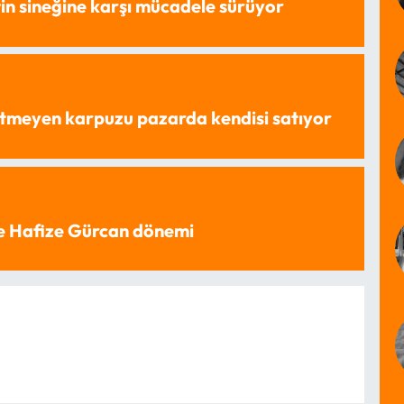
in sineğine karşı mücadele sürüyor
tmeyen karpuzu pazarda kendisi satıyor
e Hafize Gürcan dönemi