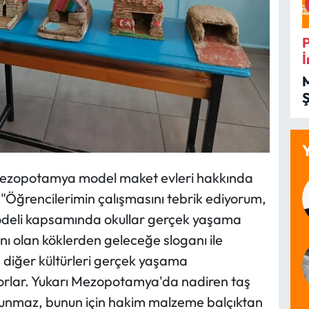
İ
İ
ı Mezopotamya model maket evleri hakkında
Öğrencilerimin çalışmasını tebrik ediyorum,
f Modeli kapsamında okullar gerçek yaşama
ı olan köklerden geleceğe sloganı ile
 diğer kültürleri gerçek yaşama
yorlar. Yukarı Mezopotamya'da nadiren taş
unmaz, bunun için hakim malzeme balçıktan