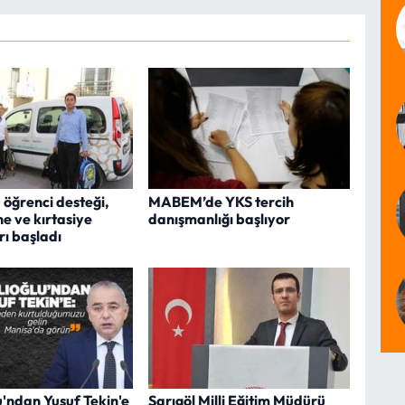
öğrenci desteği,
MABEM’de YKS tercih
e ve kırtasiye
danışmanlığı başlıyor
ı başladı
u'ndan Yusuf Tekin'e
Sarıgöl Milli Eğitim Müdürü