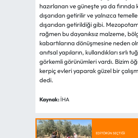
hazırlanan ve güneşte ya da fırında 
dışarıdan getirilir ve yalnızca temell
dışarıdan getirildiği gibi. Mezopota
rağmen bu dayanıksız malzeme, bölge
kabartılarına dönüşmesine neden olm
anıtsal yapıların, kullandıkları sırlı t
görkemli görünümleri vardı. Bizim öğ
kerpiç evleri yaparak güzel bir çalışm
dedi.
Kaynak:
İHA
EDITÖRÜN SEÇTIĞI