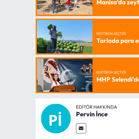
Manisa'da zeyt
EDITÖRÜN SEÇTIĞI
Tarlada para e
EDITÖRÜN SEÇTIĞI
MHP Selendi'd
EDITÖR HAKKINDA
Pervin İnce