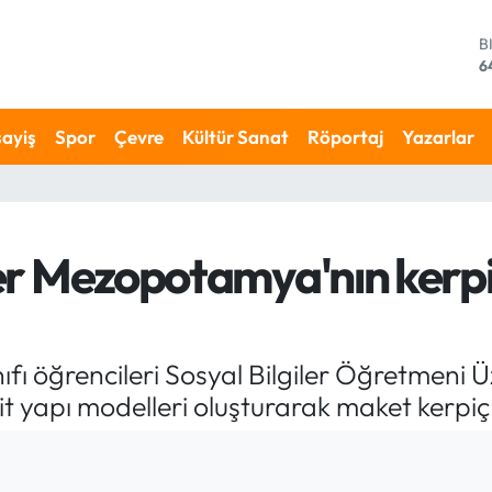
D
4
E
5
S
ayiş
Spor
Çevre
Kültür Sanat
Röportaj
Yazarlar
6
G
6
B
1
iler Mezopotamya'nın kerpi
B
6
ıfı öğrencileri Sosyal Bilgiler Öğretmeni
yapı modelleri oluşturarak maket kerpiç 