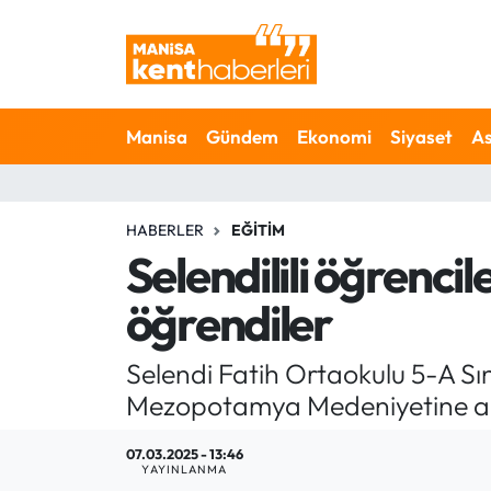
Ahmetli Hava Durumu
Manisa
Gündem
Ekonomi
Siyaset
As
Ahmetli Trafik Yoğunluk Haritası
Süper Lig Puan Durumu ve Fikstür
HABERLER
EĞITIM
Tüm Manşetler
Selendilili öğrenc
öğrendiler
Son Dakika Haberleri
Haber Arşivi
Selendi Fatih Ortaokulu 5-A Sın
Mezopotamya Medeniyetine ait 
07.03.2025 - 13:46
YAYINLANMA