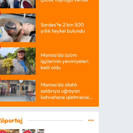
Sardes'te 2 bin 500
yıllık heykel bulundu
Manisa'da üzüm
işçilerinin yevmiyeleri
belli oldu
Manisa'da silahlı
saldırıya uğrayan
kahvehane işletmecisi
yaralandı
Röportaj