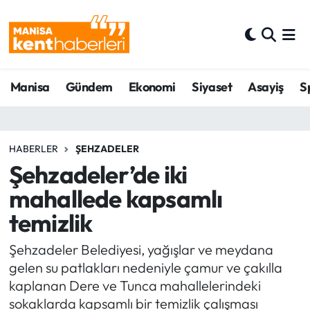
Ahmetli Hava Durumu
Manisa
Gündem
Ekonomi
Siyaset
Asayiş
S
Ahmetli Trafik Yoğunluk Haritası
Süper Lig Puan Durumu ve Fikstür
HABERLER
ŞEHZADELER
Tüm Manşetler
Şehzadeler’de iki
mahallede kapsamlı
Son Dakika Haberleri
temizlik
Haber Arşivi
Şehzadeler Belediyesi, yağışlar ve meydana
gelen su patlakları nedeniyle çamur ve çakılla
kaplanan Dere ve Tunca mahallelerindeki
sokaklarda kapsamlı bir temizlik çalışması