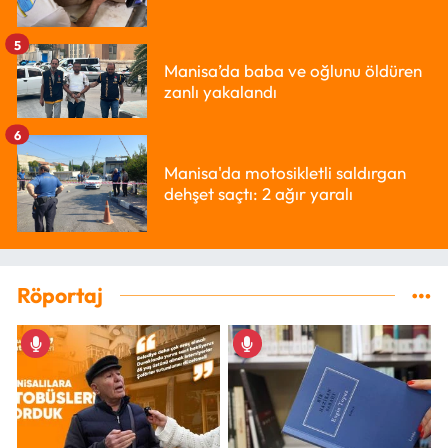
5
Manisa’da baba ve oğlunu öldüren
zanlı yakalandı
6
Manisa'da motosikletli saldırgan
dehşet saçtı: 2 ağır yaralı
Röportaj