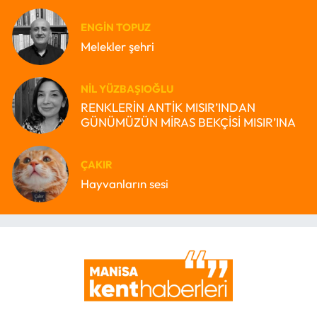
ENGIN TOPUZ
Melekler şehri
NIL YÜZBAŞIOĞLU
RENKLERİN ANTİK MISIR’INDAN
GÜNÜMÜZÜN MİRAS BEKÇİSİ MISIR’INA
ÇAKIR
Hayvanların sesi