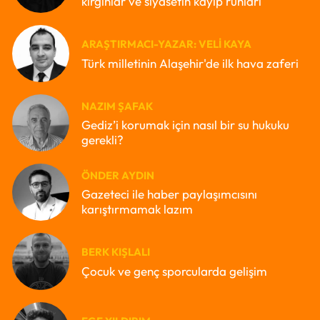
kırgınlar ve siyasetin kayıp ruhları
ARAŞTIRMACI-YAZAR: VELI KAYA
Türk milletinin Alaşehir'de ilk hava zaferi
NAZIM ŞAFAK
Gediz’i korumak için nasıl bir su hukuku
gerekli?
ÖNDER AYDIN
Gazeteci ile haber paylaşımcısını
karıştırmamak lazım
BERK KIŞLALI
Çocuk ve genç sporcularda gelişim