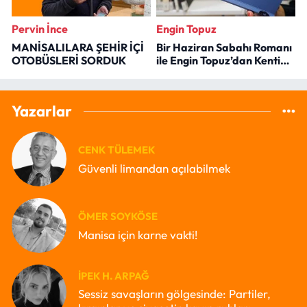
Pervin İnce
Engin Topuz
MANİSALILARA ŞEHİR İÇİ
Bir Haziran Sabahı Romanı
OTOBÜSLERİ SORDUK
ile Engin Topuz’dan Kenti
Okumak
Yazarlar
CENK TÜLEMEK
Güvenli limandan açılabilmek
ÖMER SOYKÖSE
Manisa için karne vakti!
İPEK H. ARPAĞ
Sessiz savaşların gölgesinde: Partiler,