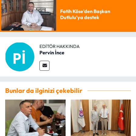
Fatih Köse'den Başkan
Dutlulu'ya destek
EDITÖR HAKKINDA
Pervin İnce
Bunlar da ilginizi çekebilir