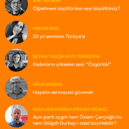
EGE YILDIRIM
Öğretmeni küçültürken neyi büyüttünüz?
PERVIN İNCE
20 yıl sonranın Türkiye’si
ŞEYMA YALÇIN AVCI-TÜRKOLOG
Kadınların yükselen sesi: “Özgürlük!”
UĞUR DOĞAN
Hayatın sermayesi güvendir
EREN AKSOYOĞLU-SIYASET BILIMCI
Aynı parti aygıtı hem Özlem Çerçioğlu’nu
hem Gülşah Durbay’ı nasıl büyütebilir?