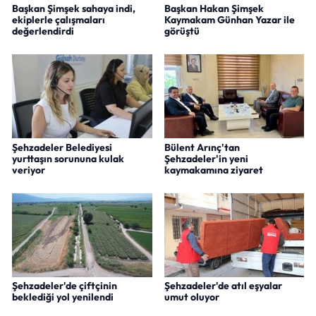
Başkan Şimşek sahaya indi,
Başkan Hakan Şimşek
ekiplerle çalışmaları
Kaymakam Günhan Yazar ile
değerlendirdi
görüştü
Şehzadeler Belediyesi
Bülent Arınç'tan
yurttaşın sorununa kulak
Şehzadeler'in yeni
veriyor
kaymakamına ziyaret
Şehzadeler'de çiftçinin
Şehzadeler'de atıl eşyalar
beklediği yol yenilendi
umut oluyor