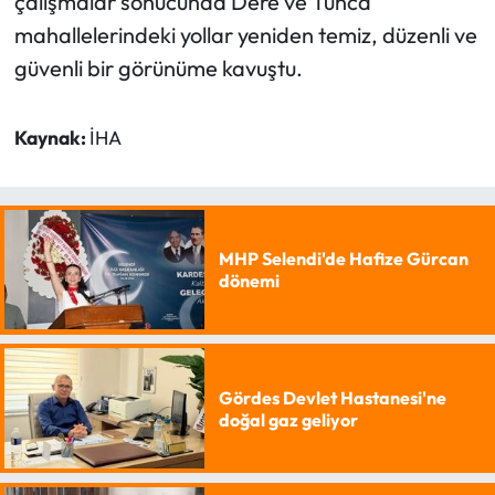
çalışmalar sonucunda Dere ve Tunca
mahallelerindeki yollar yeniden temiz, düzenli ve
güvenli bir görünüme kavuştu.
Kaynak:
İHA
MHP Selendi'de Hafize Gürcan
dönemi
Gördes Devlet Hastanesi'ne
doğal gaz geliyor