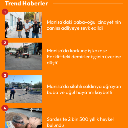
Trend Haberler
1
Manisa'daki baba-oğul cinayetinin
zanlısı adliyeye sevk edildi
2
Manisa'da korkunç iş kazası:
Forkliftteki demirler işçinin üzerine
düştü
3
Manisa'da silahlı saldırıya uğrayan
baba ve oğul hayatını kaybetti
4
Sardes'te 2 bin 500 yıllık heykel
bulundu