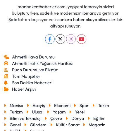
manisakenthaberlericom, yepyeni temasıyla sizleri
buluştururken, sadelik ve modernizmi bir araya getiriyor.
Şatafattan kaçınıyor ve insanlara haber okuyabilecekleri bir
altyapı sunuyor.
Ahmetli Hava Durumu
Ahmetli Trafik Yoğunluk Haritası
Puan Durumu ve Fikstür
Tüm Manşetler
Son Dakika Haberleri
Haber Arşivi
Manisa
Asayiş
Ekonomi
Spor
Tarım
Turizm
Ulusal
Yaşam
Yerel
Bilim ve Teknoloji
Çevre
Dünya
Eğitim
Genel
Gündem
Kültür Sanat
Magazin