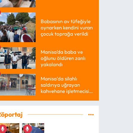
Babasının av tüfeğiyle
oynarken kendini vuran
çocuk toprağa verildi
Manisa’da baba ve
oğlunu öldüren zanlı
yakalandı
Manisa'da silahlı
saldırıya uğrayan
kahvehane işletmecisi
yaralandı
Röportaj