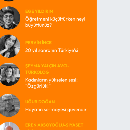
EGE YILDIRIM
Öğretmeni küçültürken neyi
büyüttünüz?
PERVIN İNCE
20 yıl sonranın Türkiye’si
ŞEYMA YALÇIN AVCI-
TÜRKOLOG
Kadınların yükselen sesi:
“Özgürlük!”
UĞUR DOĞAN
Hayatın sermayesi güvendir
EREN AKSOYOĞLU-SIYASET