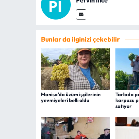
Pervin İnce
Bunlar da ilginizi çekebilir
Manisa'da üzüm işçilerinin
Tarlada p
yevmiyeleri belli oldu
karpuzu p
satıyor