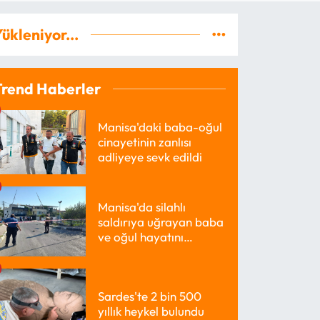
ükleniyor...
Trend Haberler
Manisa'daki baba-oğul
cinayetinin zanlısı
adliyeye sevk edildi
Manisa'da silahlı
saldırıya uğrayan baba
ve oğul hayatını
kaybetti
Sardes'te 2 bin 500
yıllık heykel bulundu