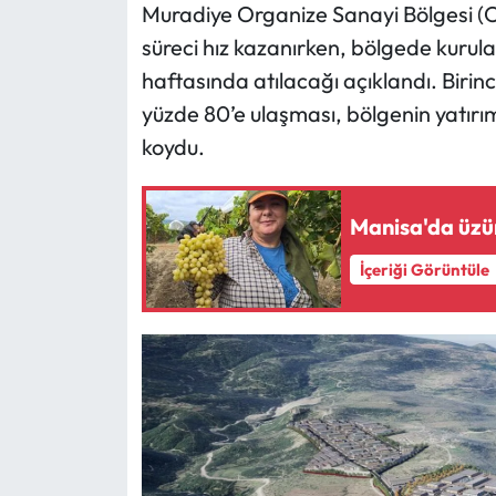
Muradiye Organize Sanayi Bölgesi (
süreci hız kazanırken, bölgede kurula
haftasında atılacağı açıklandı. Birin
yüzde 80’e ulaşması, bölgenin yatırı
koydu.
Manisa'da üzüm
İçeriği Görüntüle