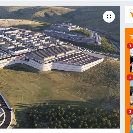
Y
1
2
3