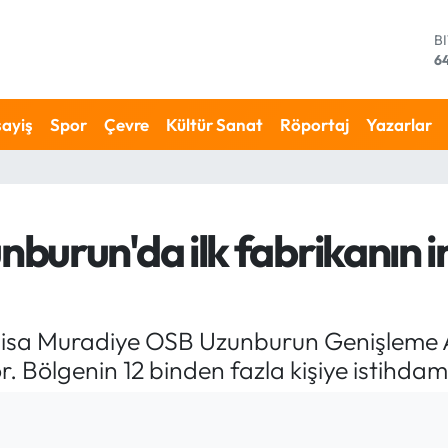
D
4
E
5
S
ayiş
Spor
Çevre
Kültür Sanat
Röportaj
Yazarlar
64
G
6
B
13
burun'da ilk fabrikanın i
B
6
sa Muradiye OSB Uzunburun Genişleme Ala
. Bölgenin 12 binden fazla kişiye istihda