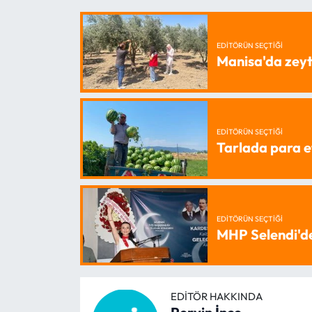
EDITÖRÜN SEÇTIĞI
Manisa'da zeyt
EDITÖRÜN SEÇTIĞI
Tarlada para e
EDITÖRÜN SEÇTIĞI
MHP Selendi'd
EDITÖR HAKKINDA