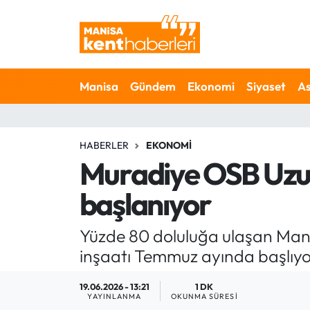
Ahmetli Hava Durumu
Manisa
Gündem
Ekonomi
Siyaset
As
Ahmetli Trafik Yoğunluk Haritası
Süper Lig Puan Durumu ve Fikstür
HABERLER
EKONOMI
Tüm Manşetler
Muradiye OSB Uzun
başlanıyor
Son Dakika Haberleri
Haber Arşivi
Yüzde 80 doluluğa ulaşan Mani
inşaatı Temmuz ayında başlıyor
19.06.2026 - 13:21
1 DK
YAYINLANMA
OKUNMA SÜRESI