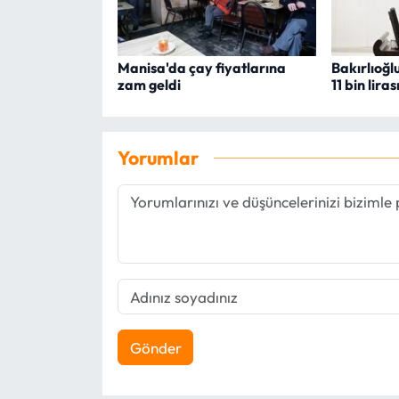
Manisa'da çay fiyatlarına
Bakırlıoğl
zam geldi
11 bin liras
Yorumlar
Gönder