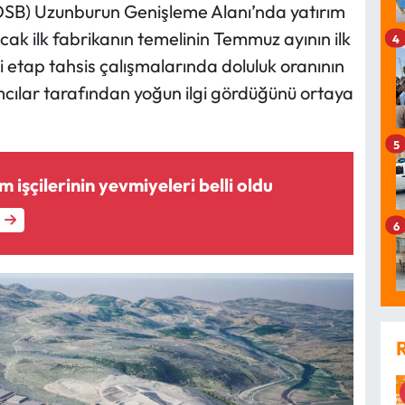
OSB) Uzunburun Genişleme Alanı’nda yatırım
cak ilk fabrikanın temelinin Temmuz ayının ilk
4
ci etap tahsis çalışmalarında doluluk oranının
mcılar tarafından yoğun ilgi gördüğünü ortaya
5
 işçilerinin yevmiyeleri belli oldu
6