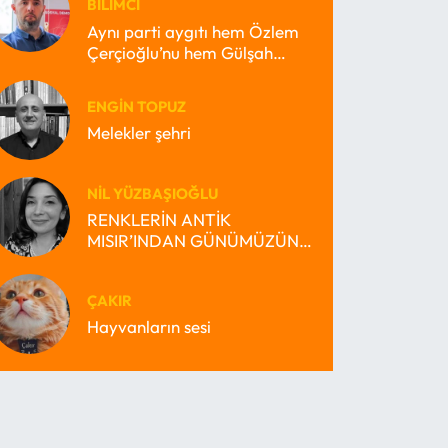
BILIMCI
Aynı parti aygıtı hem Özlem
Çerçioğlu’nu hem Gülşah
Durbay’ı nasıl büyütebilir?
ENGIN TOPUZ
Melekler şehri
NIL YÜZBAŞIOĞLU
RENKLERİN ANTİK
MISIR’INDAN GÜNÜMÜZÜN
MİRAS BEKÇİSİ MISIR’INA
ÇAKIR
Hayvanların sesi