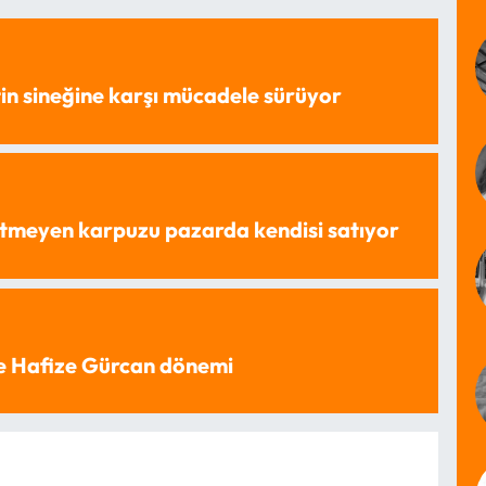
in sineğine karşı mücadele sürüyor
tmeyen karpuzu pazarda kendisi satıyor
e Hafize Gürcan dönemi