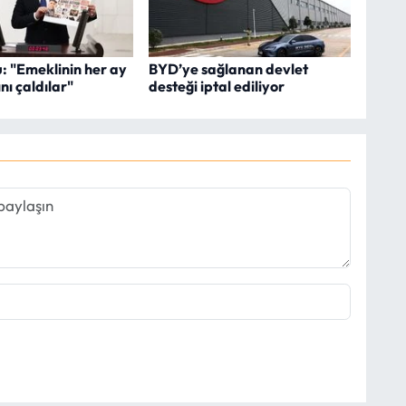
u: "Emeklinin her ay
BYD’ye sağlanan devlet
ını çaldılar"
desteği iptal ediliyor