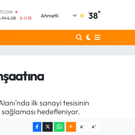
°
OLAR
38
Ahmetli
7,7436
%0.18
URO
5,2510
%0.32
TERLİN
,4811
%0.38
RAM ALTIN
660.55
%0.03
İST100
.779
%-14
nşaatına
ITCOIN
4.944,08
%-0.18
nı’nda ilk sanayi tesisinin
m sağlaması hedefleniyor.
-
+
A
A