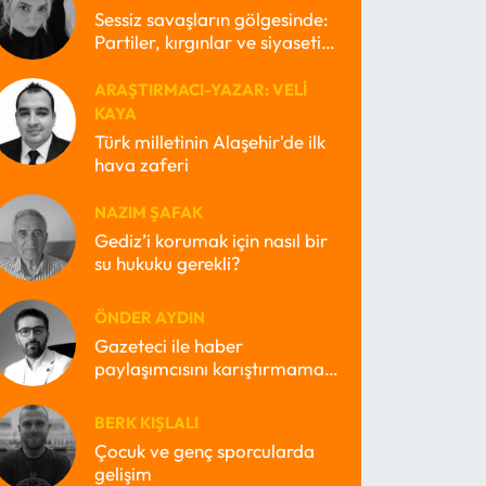
Sessiz savaşların gölgesinde:
Partiler, kırgınlar ve siyasetin
kayıp ruhları
ARAŞTIRMACI-YAZAR: VELI
KAYA
Türk milletinin Alaşehir'de ilk
hava zaferi
NAZIM ŞAFAK
Gediz’i korumak için nasıl bir
su hukuku gerekli?
ÖNDER AYDIN
Gazeteci ile haber
paylaşımcısını karıştırmamak
lazım
BERK KIŞLALI
Çocuk ve genç sporcularda
gelişim