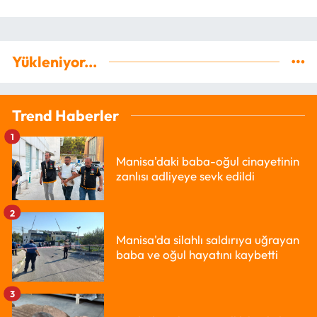
Yükleniyor...
Trend Haberler
1
Manisa'daki baba-oğul cinayetinin
zanlısı adliyeye sevk edildi
2
Manisa'da silahlı saldırıya uğrayan
baba ve oğul hayatını kaybetti
3