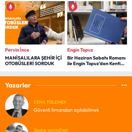
Pervin İnce
Engin Topuz
MANİSALILARA ŞEHİR İÇİ
Bir Haziran Sabahı Romanı
OTOBÜSLERİ SORDUK
ile Engin Topuz’dan Kenti
Okumak
Yazarlar
CENK TÜLEMEK
Güvenli limandan açılabilmek
ÖMER SOYKÖSE