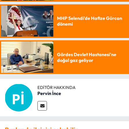
MHP Selendi'de Hafize Gürcan
dönemi
Gördes Devlet Hastanesi'ne
doğal gaz geliyor
EDITÖR HAKKINDA
Pervin İnce