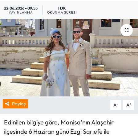
22.06.2026 - 09:55
1 DK
YAYINLANMA
OKUNMA SÜRESI
Paylaş
-
+
A
A
Edinilen bilgiye göre, Manisa'nın Alaşehir
ilçesinde 6 Haziran günü Ezgi Sarıefe ile