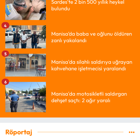
Sardes'te 2 bin 500 yıllık heykel
bulundu
4
Manisa’da baba ve oğlunu öldüren
zanlı yakalandı
5
Manisa'da silahlı saldırıya uğrayan
kahvehane işletmecisi yaralandı
6
Manisa'da motosikletli saldırgan
dehşet saçtı: 2 ağır yaralı
Röportaj