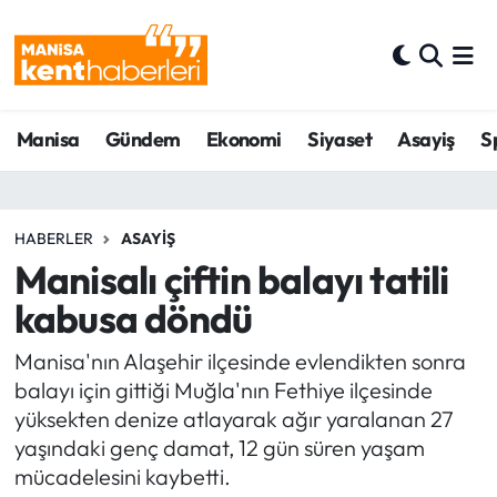
Ahmetli Hava Durumu
Manisa
Gündem
Ekonomi
Siyaset
Asayiş
S
Ahmetli Trafik Yoğunluk Haritası
Süper Lig Puan Durumu ve Fikstür
HABERLER
ASAYIŞ
Tüm Manşetler
Manisalı çiftin balayı tatili
kabusa döndü
Son Dakika Haberleri
Manisa'nın Alaşehir ilçesinde evlendikten sonra
Haber Arşivi
balayı için gittiği Muğla'nın Fethiye ilçesinde
yüksekten denize atlayarak ağır yaralanan 27
yaşındaki genç damat, 12 gün süren yaşam
mücadelesini kaybetti.