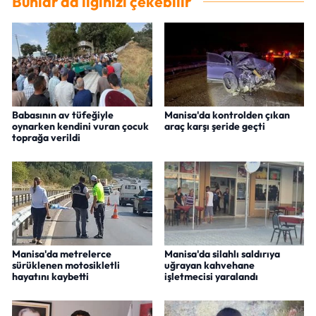
Bunlar da ilginizi çekebilir
Babasının av tüfeğiyle
Manisa'da kontrolden çıkan
oynarken kendini vuran çocuk
araç karşı şeride geçti
toprağa verildi
Manisa'da metrelerce
Manisa'da silahlı saldırıya
sürüklenen motosikletli
uğrayan kahvehane
hayatını kaybetti
işletmecisi yaralandı