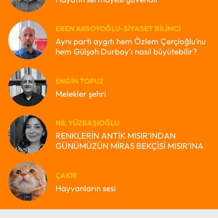
EREN AKSOYOĞLU-SIYASET BILIMCI
Aynı parti aygıtı hem Özlem Çerçioğlu’nu
hem Gülşah Durbay’ı nasıl büyütebilir?
ENGIN TOPUZ
Melekler şehri
NIL YÜZBAŞIOĞLU
RENKLERİN ANTİK MISIR’INDAN
GÜNÜMÜZÜN MİRAS BEKÇİSİ MISIR’INA
ÇAKIR
Hayvanların sesi