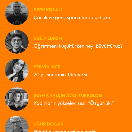
BERK KIŞLALI
Çocuk ve genç sporcularda gelişim
EGE YILDIRIM
Öğretmeni küçültürken neyi büyüttünüz?
PERVIN İNCE
20 yıl sonranın Türkiye’si
ŞEYMA YALÇIN AVCI-TÜRKOLOG
Kadınların yükselen sesi: “Özgürlük!”
UĞUR DOĞAN
Hayatın sermayesi güvendir