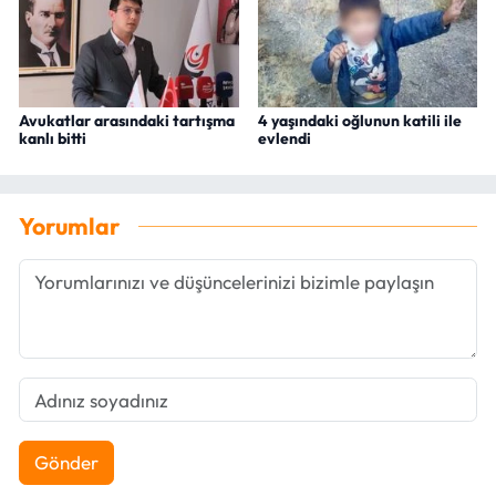
Avukatlar arasındaki tartışma
4 yaşındaki oğlunun katili ile
kanlı bitti
evlendi
Yorumlar
Gönder