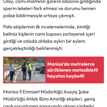
Olay, cami imamının görevli odasına girdiğinde
sperm lekeleri fark etmesi ve durumu hemen
polise bildirmesiyle ortaya çıkmıştı.
Polis ekiplerinin ilk incelemelerinde, kimliği
belirsiz kişilerin cami kapısını zorlayarak içeri
girdiği ve odada ahlaka aykırı bir eylem
gerçekleştirdiği belirlenmişti.
Manisa'da metrelerce
sürüklenen motosikletli
hayatını kaybetti
​Manisa İl Emniyet Müdürlüğü Asayiş Şube
Müdürlüğü Ahlak Büro Amirliği ekipleri, geniş
çaplı soruşturma sonucunda olayın şüphelisi