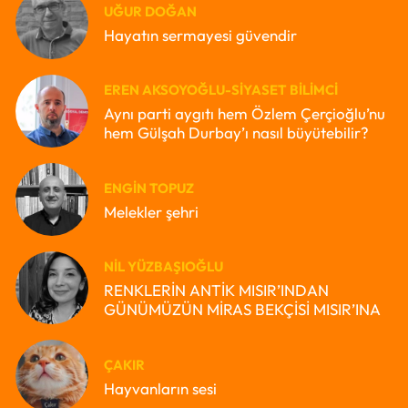
UĞUR DOĞAN
Hayatın sermayesi güvendir
EREN AKSOYOĞLU-SIYASET BILIMCI
Aynı parti aygıtı hem Özlem Çerçioğlu’nu
hem Gülşah Durbay’ı nasıl büyütebilir?
ENGIN TOPUZ
Melekler şehri
NIL YÜZBAŞIOĞLU
RENKLERİN ANTİK MISIR’INDAN
GÜNÜMÜZÜN MİRAS BEKÇİSİ MISIR’INA
ÇAKIR
Hayvanların sesi