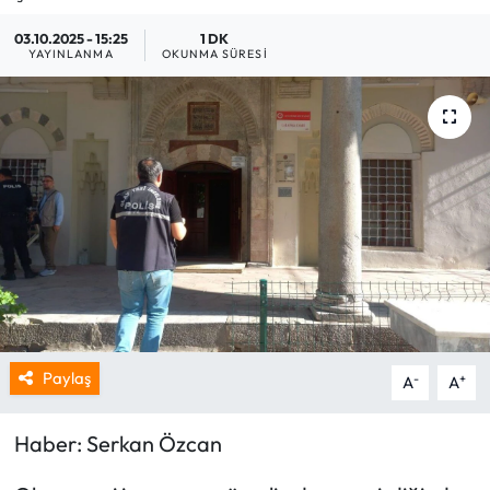
03.10.2025 - 15:25
1 DK
YAYINLANMA
OKUNMA SÜRESI
Paylaş
-
+
A
A
Haber: Serkan Özcan