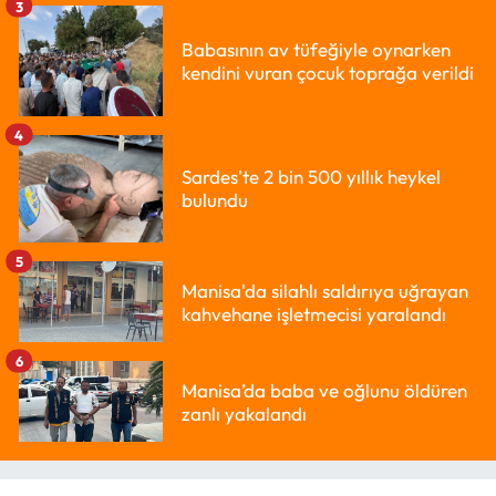
3
Babasının av tüfeğiyle oynarken
kendini vuran çocuk toprağa verildi
4
Sardes'te 2 bin 500 yıllık heykel
bulundu
5
Manisa'da silahlı saldırıya uğrayan
kahvehane işletmecisi yaralandı
6
Manisa’da baba ve oğlunu öldüren
zanlı yakalandı