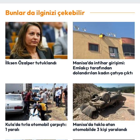
Bunlar da ilginizi çekebilir
İlksen Özalper tutuklandı
Manisa'da intihar girişimi:
Emlakçı tarafından
dolandırılan kadın çatıya çıktı
Kula'da tırla otomobil çarpıştı:
Manisa'da takla atan
1 yaralı
otomobilde 3 kişi yaralandı