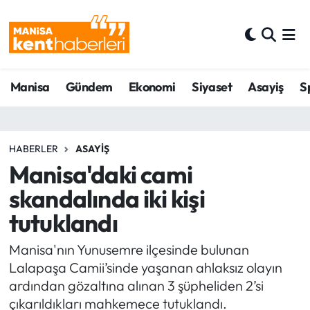
Ahmetli Hava Durumu
Manisa
Gündem
Ekonomi
Siyaset
Asayiş
S
Ahmetli Trafik Yoğunluk Haritası
Süper Lig Puan Durumu ve Fikstür
HABERLER
ASAYIŞ
Tüm Manşetler
Manisa'daki cami
skandalında iki kişi
Son Dakika Haberleri
tutuklandı
Haber Arşivi
Manisa'nın Yunusemre ilçesinde bulunan
Lalapaşa Camii’sinde yaşanan ahlaksız olayın
ardından gözaltına alınan 3 şüpheliden 2’si
çıkarıldıkları mahkemece tutuklandı.