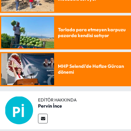
Tarlada para etmeyen karpuzu
pazarda kendisi satıyor
MHP Selendi'de Hafize Gürcan
dönemi
EDITÖR HAKKINDA
Pervin İnce