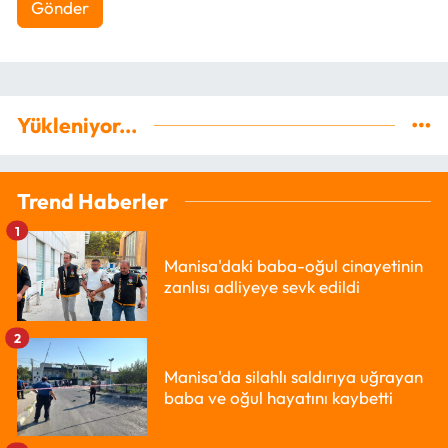
Gönder
Yükleniyor...
Trend Haberler
1
Manisa'daki baba-oğul cinayetinin
zanlısı adliyeye sevk edildi
2
Manisa'da silahlı saldırıya uğrayan
baba ve oğul hayatını kaybetti