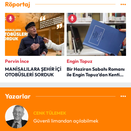
Röportaj
Pervin İnce
Engin Topuz
MANİSALILARA ŞEHİR İÇİ
Bir Haziran Sabahı Romanı
OTOBÜSLERİ SORDUK
ile Engin Topuz’dan Kenti
Okumak
Yazarlar
CENK TÜLEMEK
Güvenli limandan açılabilmek