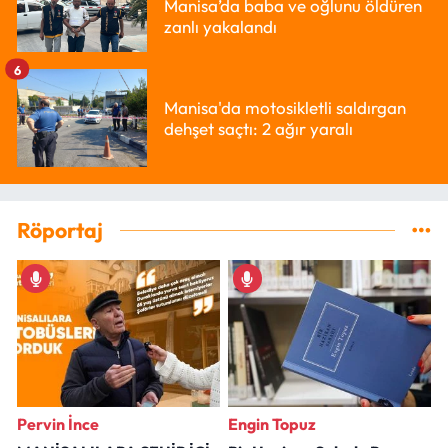
Manisa’da baba ve oğlunu öldüren
zanlı yakalandı
6
Manisa'da motosikletli saldırgan
dehşet saçtı: 2 ağır yaralı
Röportaj
Pervin İnce
Engin Topuz