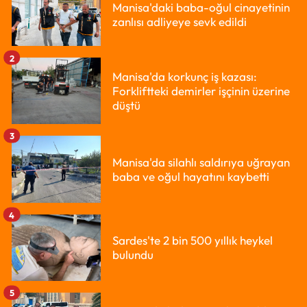
Manisa'daki baba-oğul cinayetinin
zanlısı adliyeye sevk edildi
2
Manisa'da korkunç iş kazası:
Forkliftteki demirler işçinin üzerine
düştü
3
Manisa'da silahlı saldırıya uğrayan
baba ve oğul hayatını kaybetti
4
Sardes'te 2 bin 500 yıllık heykel
bulundu
5