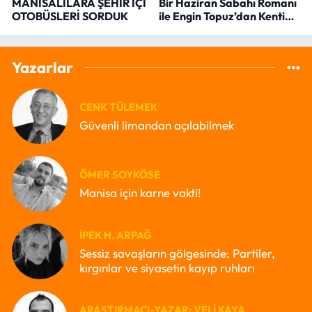
MANİSALILARA ŞEHİR İÇİ
Bir Haziran Sabahı Romanı
OTOBÜSLERİ SORDUK
ile Engin Topuz’dan Kenti
Okumak
Yazarlar
CENK TÜLEMEK
Güvenli limandan açılabilmek
ÖMER SOYKÖSE
Manisa için karne vakti!
İPEK H. ARPAĞ
Sessiz savaşların gölgesinde: Partiler,
kırgınlar ve siyasetin kayıp ruhları
ARAŞTIRMACI-YAZAR: VELI KAYA