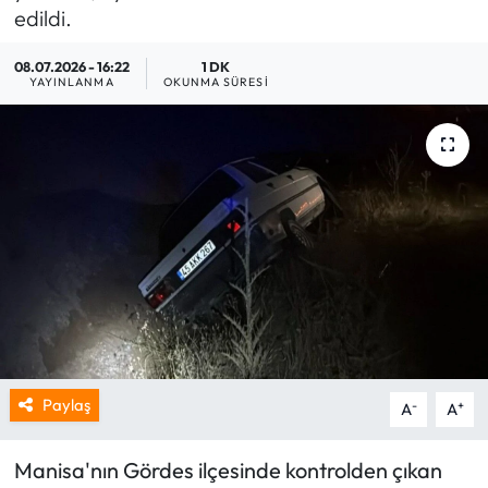
edildi.
08.07.2026 - 16:22
1 DK
YAYINLANMA
OKUNMA SÜRESI
Paylaş
-
+
A
A
Manisa'nın Gördes ilçesinde kontrolden çıkan