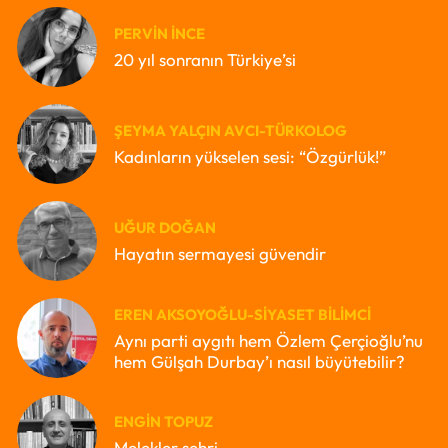
PERVIN İNCE
20 yıl sonranın Türkiye’si
ŞEYMA YALÇIN AVCI-TÜRKOLOG
Kadınların yükselen sesi: “Özgürlük!”
UĞUR DOĞAN
Hayatın sermayesi güvendir
EREN AKSOYOĞLU-SIYASET BILIMCI
Aynı parti aygıtı hem Özlem Çerçioğlu’nu
hem Gülşah Durbay’ı nasıl büyütebilir?
ENGIN TOPUZ
Melekler şehri