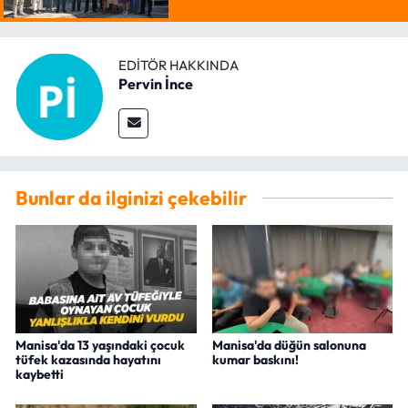
EDITÖR HAKKINDA
Pervin İnce
Bunlar da ilginizi çekebilir
Manisa'da 13 yaşındaki çocuk
Manisa'da düğün salonuna
tüfek kazasında hayatını
kumar baskını!
kaybetti