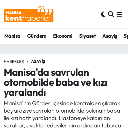
Ahmetli Hava Durumu
Manisa
Gündem
Ekonomi
Siyaset
Asayiş
S
Ahmetli Trafik Yoğunluk Haritası
Süper Lig Puan Durumu ve Fikstür
HABERLER
ASAYIŞ
Tüm Manşetler
Manisa'da savrulan
otomobilde baba ve kızı
Son Dakika Haberleri
yaralandı
Haber Arşivi
Manisa'nın Gördes ilçesinde kontrolden çıkarak
boş araziye savrulan otomobilde bulunan baba
ile kızı hafif yaralandı. Hastaneye kaldırılan
yaralılar, ayakta tedavilerinin ardından taburcu