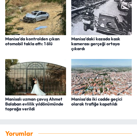
Manisa'da kontrolden çıkan
Manisa'daki kazada kask
otomobil takla attı: 1 ölü
kamerası gerçeği ortaya
çıkardı
Manisalı uzman çavuş Ahmet
Manisa'da iki cadde geçici
Balaban evlilik yıldönümünde
olarak trafiğe kapatıldı
toprağa verildi
Yorumlar