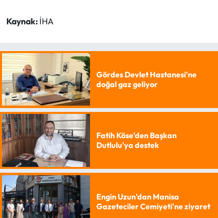
Kaynak:
İHA
Gördes Devlet Hastanesi'ne
doğal gaz geliyor
Fatih Köse'den Başkan
Dutlulu'ya destek
Engin Uzun'dan Manisa
Gazeteciler Cemiyeti'ne ziyaret