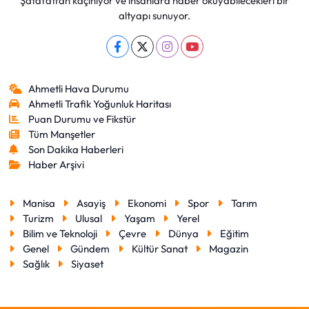
Şatafattan kaçınıyor ve insanlara haber okuyabilecekleri bir
altyapı sunuyor.
Ahmetli Hava Durumu
Ahmetli Trafik Yoğunluk Haritası
Puan Durumu ve Fikstür
Tüm Manşetler
Son Dakika Haberleri
Haber Arşivi
Manisa
Asayiş
Ekonomi
Spor
Tarım
Turizm
Ulusal
Yaşam
Yerel
Bilim ve Teknoloji
Çevre
Dünya
Eğitim
Genel
Gündem
Kültür Sanat
Magazin
Sağlık
Siyaset