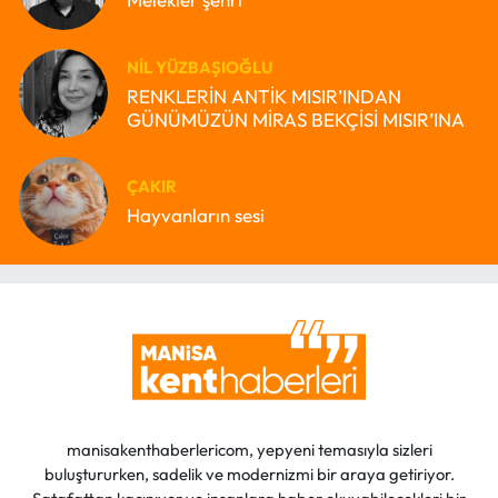
NIL YÜZBAŞIOĞLU
RENKLERİN ANTİK MISIR’INDAN
GÜNÜMÜZÜN MİRAS BEKÇİSİ MISIR’INA
ÇAKIR
Hayvanların sesi
manisakenthaberlericom, yepyeni temasıyla sizleri
buluştururken, sadelik ve modernizmi bir araya getiriyor.