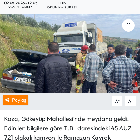
09.05.2026 - 12:05
1 DK
YAYINLANMA
OKUNMA SÜRESI
Paylaş
-
+
A
A
Kaza, Gökeyüp Mahallesi’nde meydana geldi.
Edinilen bilgilere göre T.B. idaresindeki 45 AUZ
721 plakalı kamyon ile Ramazan Kayrak