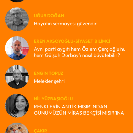
UĞUR DOĞAN
Hayatın sermayesi güvendir
EREN AKSOYOĞLU-SIYASET BILIMCI
Aynı parti aygıtı hem Özlem Çerçioğlu’nu
hem Gülşah Durbay’ı nasıl büyütebilir?
ENGIN TOPUZ
Melekler şehri
NIL YÜZBAŞIOĞLU
RENKLERİN ANTİK MISIR’INDAN
GÜNÜMÜZÜN MİRAS BEKÇİSİ MISIR’INA
ÇAKIR