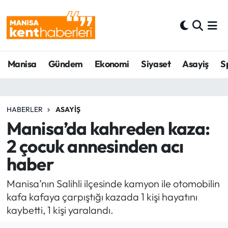
Ahmetli Hava Durumu
Manisa
Gündem
Ekonomi
Siyaset
Asayiş
S
Ahmetli Trafik Yoğunluk Haritası
Süper Lig Puan Durumu ve Fikstür
HABERLER
ASAYIŞ
Tüm Manşetler
Manisa’da kahreden kaza:
2 çocuk annesinden acı
Son Dakika Haberleri
haber
Haber Arşivi
Manisa’nın Salihli ilçesinde kamyon ile otomobilin
kafa kafaya çarpıştığı kazada 1 kişi hayatını
kaybetti, 1 kişi yaralandı.