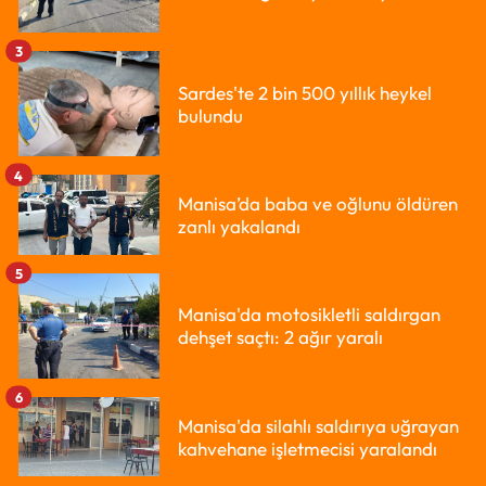
3
Sardes'te 2 bin 500 yıllık heykel
bulundu
4
Manisa’da baba ve oğlunu öldüren
zanlı yakalandı
5
Manisa'da motosikletli saldırgan
dehşet saçtı: 2 ağır yaralı
6
Manisa'da silahlı saldırıya uğrayan
kahvehane işletmecisi yaralandı