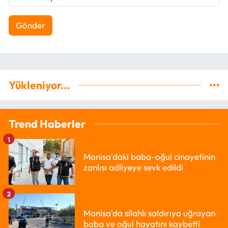
Gönder
Yükleniyor...
Trend Haberler
1
Manisa'daki baba-oğul cinayetinin
zanlısı adliyeye sevk edildi
2
Manisa'da silahlı saldırıya uğrayan
baba ve oğul hayatını kaybetti