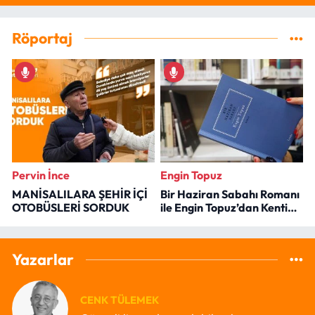
Röportaj
Pervin İnce
Engin Topuz
MANİSALILARA ŞEHİR İÇİ
Bir Haziran Sabahı Romanı
OTOBÜSLERİ SORDUK
ile Engin Topuz’dan Kenti
Okumak
Yazarlar
CENK TÜLEMEK