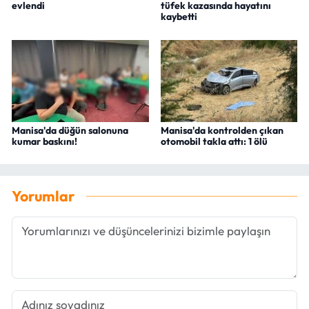
evlendi
tüfek kazasında hayatını
kaybetti
Manisa'da düğün salonuna
Manisa'da kontrolden çıkan
kumar baskını!
otomobil takla attı: 1 ölü
Yorumlar