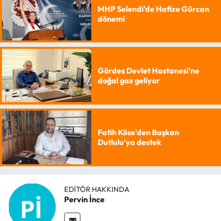
MHP Selendi'de Hafize Gürcan
dönemi
Gördes Devlet Hastanesi'ne
doğal gaz geliyor
Fatih Köse'den Başkan
Dutlulu'ya destek
EDITÖR HAKKINDA
Pervin İnce