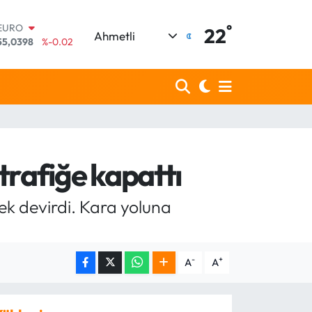
°
EURO
22
Ahmetli
55,0398
%-0.02
STERLİN
64,1581
%0.16
GRAM ALTIN
6508.83
%4.44
BİST100
13.703
%11
BITCOIN
64.927,78
%1.32
trafiğe kapattı
DOLAR
47,5894
%0.08
rek devirdi. Kara yoluna
-
+
A
A