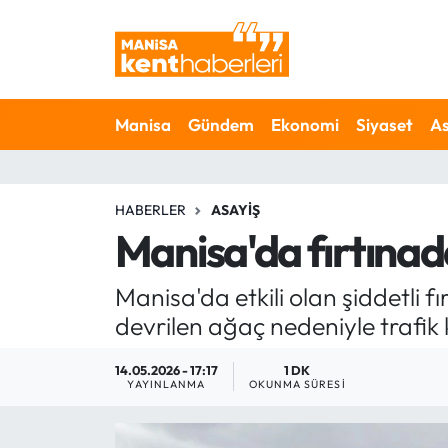
Ahmetli Hava Durumu
Manisa
Gündem
Ekonomi
Siyaset
As
Ahmetli Trafik Yoğunluk Haritası
Süper Lig Puan Durumu ve Fikstür
HABERLER
ASAYIŞ
Tüm Manşetler
Manisa'da fırtınad
Son Dakika Haberleri
Manisa'da etkili olan şiddetli f
devrilen ağaç nedeniyle trafik k
Haber Arşivi
14.05.2026 - 17:17
1 DK
YAYINLANMA
OKUNMA SÜRESI