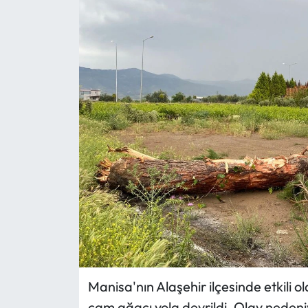
Manisa'nın Alaşehir ilçesinde etkili ola
çam ağacı yola devrildi. Olay nedeniy