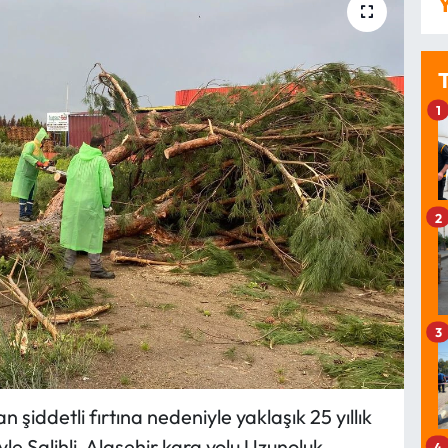
Y
1
2
3
n şiddetli fırtına nedeniyle yaklaşık 25 yıllık
le Salihli-Alaşehir kara yolu Uzunoluk
4