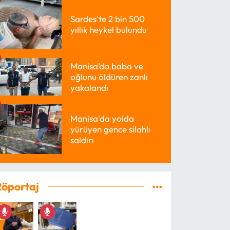
Sardes'te 2 bin 500
yıllık heykel bulundu
Manisa’da baba ve
oğlunu öldüren zanlı
yakalandı
Manisa'da yolda
yürüyen gence silahlı
saldırı
Röportaj