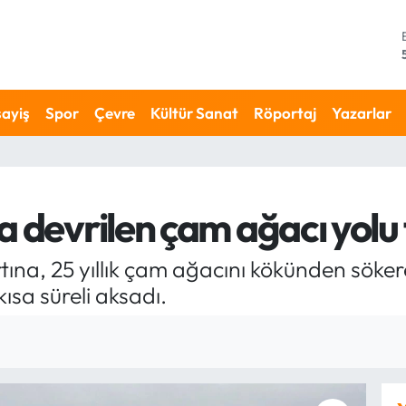
ayiş
Spor
Çevre
Kültür Sanat
Röportaj
Yazarlar
a devrilen çam ağacı yolu 
ırtına, 25 yıllık çam ağacını kökünden söke
ısa süreli aksadı.