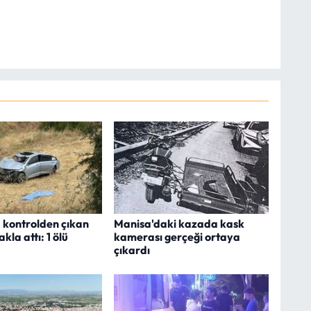
 kontrolden çıkan
Manisa'daki kazada kask
kla attı: 1 ölü
kamerası gerçeği ortaya
çıkardı