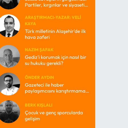
Partiler, kırgınlar ve siyasetin
kayıp ruhları
ARAŞTIRMACI-YAZAR: VELI
KAYA
Türk milletinin Alaşehir'de ilk
hava zaferi
NAZIM ŞAFAK
Gediz’i korumak için nasıl bir
su hukuku gerekli?
ÖNDER AYDIN
Gazeteci ile haber
paylaşımcısını karıştırmamak
lazım
BERK KIŞLALI
Çocuk ve genç sporcularda
gelişim