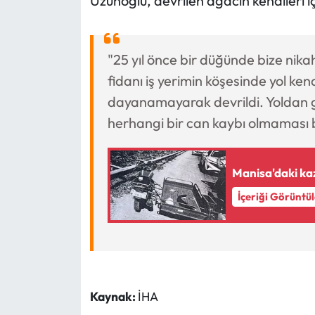
Uzunoğlu, devrilen ağacın kendileri i
"25 yıl önce bir düğünde bize nikah
fidanı iş yerimin köşesinde yol ken
dayanamayarak devrildi. Yoldan 
herhangi bir can kaybı olmaması 
Manisa'daki ka
İçeriği Görüntü
Kaynak:
İHA