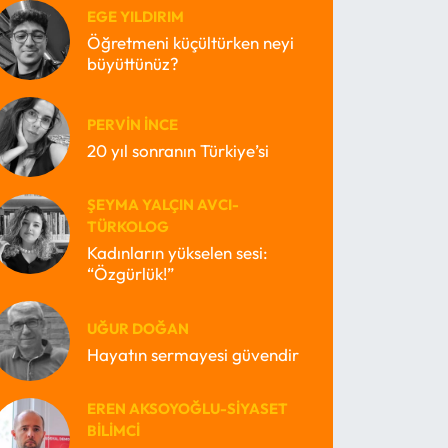
EGE YILDIRIM
Öğretmeni küçültürken neyi
büyüttünüz?
PERVIN İNCE
20 yıl sonranın Türkiye’si
ŞEYMA YALÇIN AVCI-
TÜRKOLOG
Kadınların yükselen sesi:
“Özgürlük!”
UĞUR DOĞAN
Hayatın sermayesi güvendir
EREN AKSOYOĞLU-SIYASET
BILIMCI