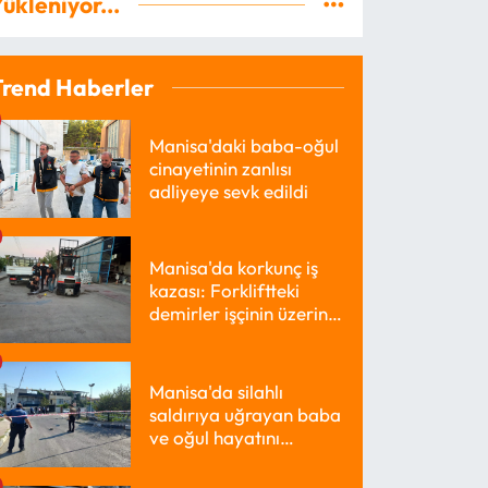
ükleniyor...
Trend Haberler
Manisa'daki baba-oğul
cinayetinin zanlısı
adliyeye sevk edildi
Manisa'da korkunç iş
kazası: Forkliftteki
demirler işçinin üzerine
düştü
Manisa'da silahlı
saldırıya uğrayan baba
ve oğul hayatını
kaybetti