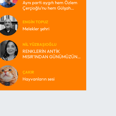
Aynı parti aygıtı hem Özlem
Çerçioğlu’nu hem Gülşah
Durbay’ı nasıl büyütebilir?
ENGIN TOPUZ
Melekler şehri
NIL YÜZBAŞIOĞLU
RENKLERİN ANTİK
MISIR’INDAN GÜNÜMÜZÜN
MİRAS BEKÇİSİ MISIR’INA
ÇAKIR
Hayvanların sesi