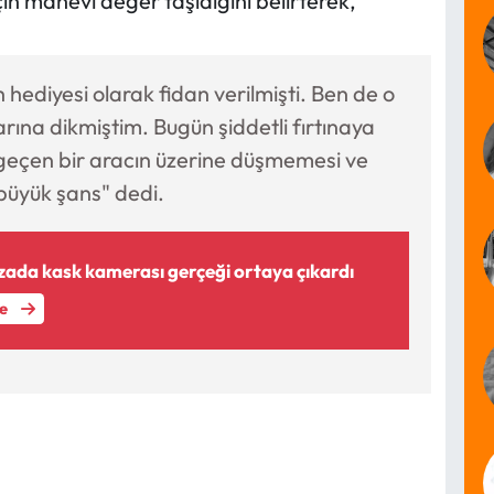
çin manevi değer taşıdığını belirterek,
 hediyesi olarak fidan verilmişti. Ben de o
arına dikmiştim. Bugün şiddetli fırtınaya
geçen bir aracın üzerine düşmemesi ve
büyük şans" dedi.
zada kask kamerası gerçeği ortaya çıkardı
le