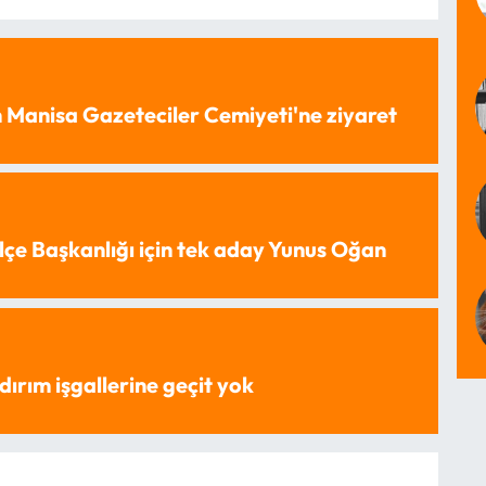
 Manisa Gazeteciler Cemiyeti'ne ziyaret
lçe Başkanlığı için tek aday Yunus Oğan
dırım işgallerine geçit yok