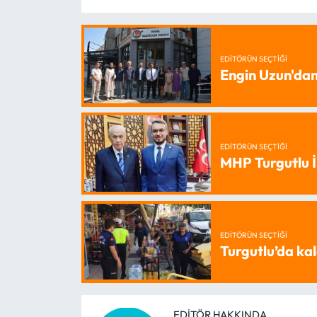
EDITÖRÜN SEÇTIĞI
Engin Uzun'dan
EDITÖRÜN SEÇTIĞI
MHP Turgutlu İ
EDITÖRÜN SEÇTIĞI
Turgutlu’da kal
EDITÖR HAKKINDA