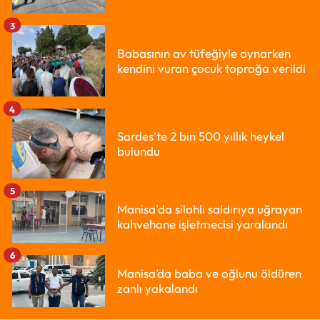
3
Babasının av tüfeğiyle oynarken
kendini vuran çocuk toprağa verildi
4
Sardes'te 2 bin 500 yıllık heykel
bulundu
5
Manisa'da silahlı saldırıya uğrayan
kahvehane işletmecisi yaralandı
6
Manisa’da baba ve oğlunu öldüren
zanlı yakalandı