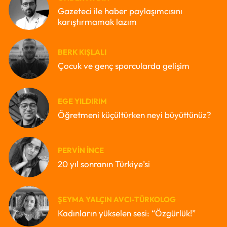
Gazeteci ile haber paylaşımcısını
karıştırmamak lazım
BERK KIŞLALI
Çocuk ve genç sporcularda gelişim
EGE YILDIRIM
Öğretmeni küçültürken neyi büyüttünüz?
PERVIN İNCE
20 yıl sonranın Türkiye’si
ŞEYMA YALÇIN AVCI-TÜRKOLOG
Kadınların yükselen sesi: “Özgürlük!”