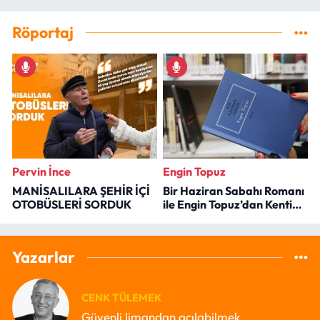
Röportaj
Pervin İnce
Engin Topuz
MANİSALILARA ŞEHİR İÇİ
Bir Haziran Sabahı Romanı
OTOBÜSLERİ SORDUK
ile Engin Topuz’dan Kenti
Okumak
Yazarlar
CENK TÜLEMEK
Güvenli limandan açılabilmek