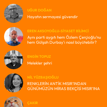
UĞUR DOĞAN
Hayatın sermayesi güvendir
EREN AKSOYOĞLU-SIYASET BILIMCI
Aynı parti aygıtı hem Özlem Çerçioğlu’nu
hem Gülşah Durbay’ı nasıl büyütebilir?
ENGIN TOPUZ
Melekler şehri
NIL YÜZBAŞIOĞLU
RENKLERİN ANTİK MISIR’INDAN
GÜNÜMÜZÜN MİRAS BEKÇİSİ MISIR’INA
ÇAKIR