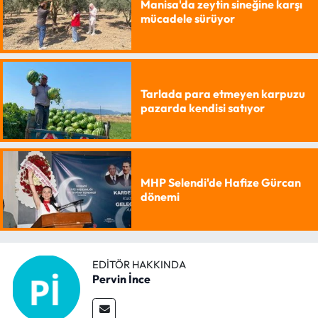
Manisa'da zeytin sineğine karşı
mücadele sürüyor
Tarlada para etmeyen karpuzu
pazarda kendisi satıyor
MHP Selendi'de Hafize Gürcan
dönemi
EDITÖR HAKKINDA
Pervin İnce