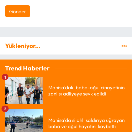
Gönder
Yükleniyor...
Trend Haberler
1
Manisa'daki baba-oğul cinayetinin
zanlısı adliyeye sevk edildi
2
Manisa'da silahlı saldırıya uğrayan
baba ve oğul hayatını kaybetti