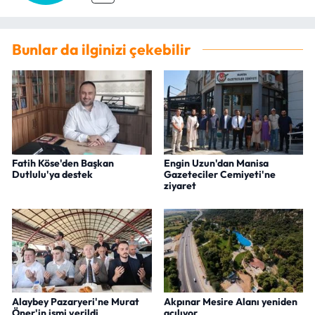
Bunlar da ilginizi çekebilir
Fatih Köse'den Başkan
Engin Uzun'dan Manisa
Dutlulu'ya destek
Gazeteciler Cemiyeti'ne
ziyaret
Alaybey Pazaryeri'ne Murat
Akpınar Mesire Alanı yeniden
Öner'in ismi verildi
açılıyor