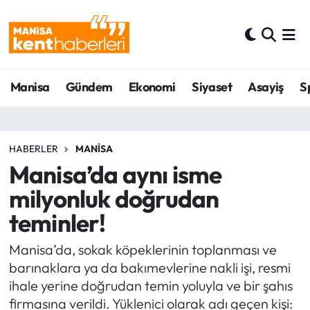
Ahmetli Hava Durumu
Manisa
Gündem
Ekonomi
Siyaset
Asayiş
S
Ahmetli Trafik Yoğunluk Haritası
Süper Lig Puan Durumu ve Fikstür
HABERLER
MANISA
Tüm Manşetler
Manisa’da aynı isme
milyonluk doğrudan
Son Dakika Haberleri
teminler!
Haber Arşivi
Manisa’da, sokak köpeklerinin toplanması ve
barınaklara ya da bakımevlerine nakli işi, resmi
ihale yerine doğrudan temin yoluyla ve bir şahıs
firmasına verildi. Yüklenici olarak adı geçen kişi: