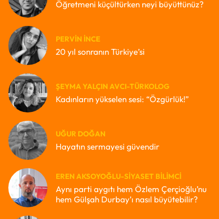
Öğretmeni küçültürken neyi büyüttünüz?
PERVIN İNCE
20 yıl sonranın Türkiye’si
ŞEYMA YALÇIN AVCI-TÜRKOLOG
Kadınların yükselen sesi: “Özgürlük!”
UĞUR DOĞAN
Hayatın sermayesi güvendir
EREN AKSOYOĞLU-SIYASET BILIMCI
Aynı parti aygıtı hem Özlem Çerçioğlu’nu
hem Gülşah Durbay’ı nasıl büyütebilir?