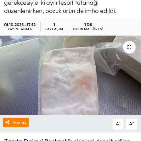
gerekçesiyle iki ayrı tespit tutanağı
düzenlenirken, bozuk ürün de imha edildi.
01.10.2025 - 17:12
1
1 DK
YAYINLANMA
PAYLAŞIM
OKUNMA SÜRESI
Paylaş
-
+
A
A