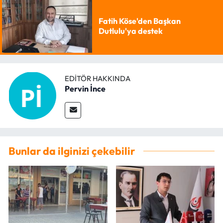
Fatih Köse'den Başkan
Dutlulu'ya destek
EDITÖR HAKKINDA
Pervin İnce
Bunlar da ilginizi çekebilir