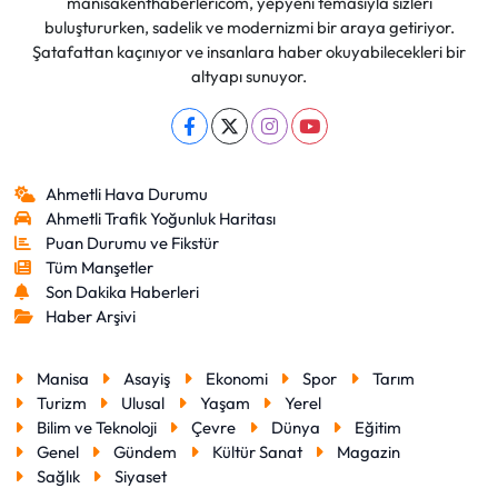
manisakenthaberlericom, yepyeni temasıyla sizleri
buluştururken, sadelik ve modernizmi bir araya getiriyor.
Şatafattan kaçınıyor ve insanlara haber okuyabilecekleri bir
altyapı sunuyor.
Ahmetli Hava Durumu
Ahmetli Trafik Yoğunluk Haritası
Puan Durumu ve Fikstür
Tüm Manşetler
Son Dakika Haberleri
Haber Arşivi
Manisa
Asayiş
Ekonomi
Spor
Tarım
Turizm
Ulusal
Yaşam
Yerel
Bilim ve Teknoloji
Çevre
Dünya
Eğitim
Genel
Gündem
Kültür Sanat
Magazin
Sağlık
Siyaset