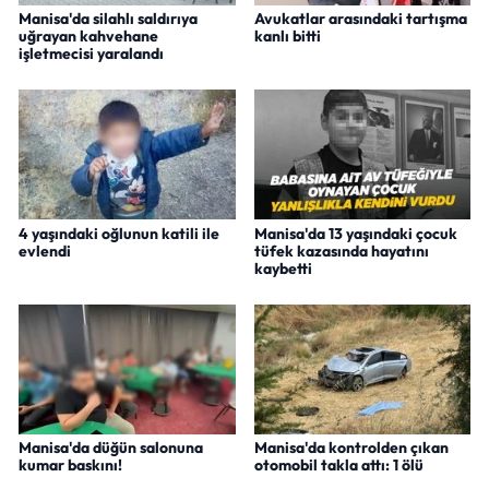
Manisa'da silahlı saldırıya
Avukatlar arasındaki tartışma
uğrayan kahvehane
kanlı bitti
işletmecisi yaralandı
4 yaşındaki oğlunun katili ile
Manisa'da 13 yaşındaki çocuk
evlendi
tüfek kazasında hayatını
kaybetti
Manisa'da düğün salonuna
Manisa'da kontrolden çıkan
kumar baskını!
otomobil takla attı: 1 ölü