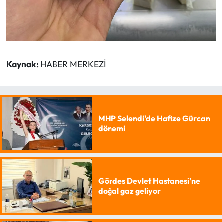
Kaynak:
HABER MERKEZİ
MHP Selendi'de Hafize Gürcan
dönemi
Gördes Devlet Hastanesi'ne
doğal gaz geliyor