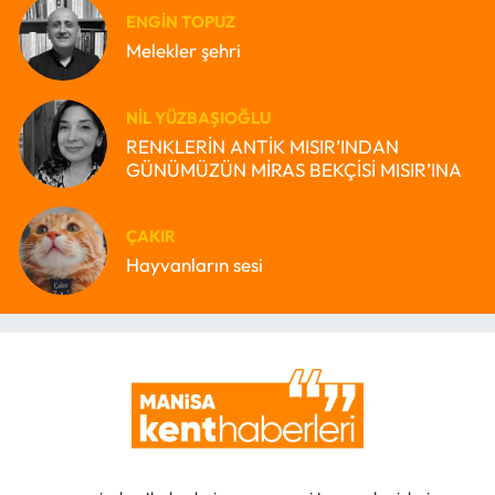
ENGIN TOPUZ
Melekler şehri
NIL YÜZBAŞIOĞLU
RENKLERİN ANTİK MISIR’INDAN
GÜNÜMÜZÜN MİRAS BEKÇİSİ MISIR’INA
ÇAKIR
Hayvanların sesi