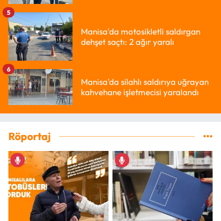
5
Manisa'da motosikletli saldırgan
dehşet saçtı: 2 ağır yaralı
6
Manisa'da silahlı saldırıya uğrayan
kahvehane işletmecisi yaralandı
Röportaj