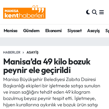
Ahmetli Hava Durumu
Manisa
Gündem
Ekonomi
Siyaset
Asayiş
S
Ahmetli Trafik Yoğunluk Haritası
Süper Lig Puan Durumu ve Fikstür
HABERLER
ASAYIŞ
Tüm Manşetler
Manisa’da 49 kilo bozuk
peynir ele geçirildi
Son Dakika Haberleri
Manisa Büyükşehir Belediyesi Zabıta Dairesi
Haber Arşivi
Başkanlığı ekipleri bir işletmede satışa sunulan
ve insan sağlığını tehdit eden 49 kilogram
bozulmuş beyaz peynir tespit etti. İşletmeye,
hijyen kurallarına aykırılık ve bozuk ürün satışı