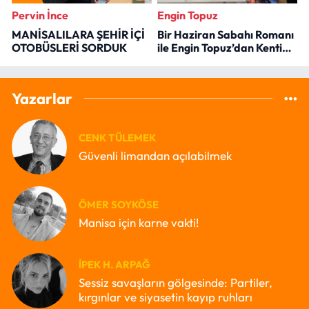
Pervin İnce
Engin Topuz
MANİSALILARA ŞEHİR İÇİ
Bir Haziran Sabahı Romanı
OTOBÜSLERİ SORDUK
ile Engin Topuz’dan Kenti
Okumak
Yazarlar
CENK TÜLEMEK
Güvenli limandan açılabilmek
ÖMER SOYKÖSE
Manisa için karne vakti!
İPEK H. ARPAĞ
Sessiz savaşların gölgesinde: Partiler,
kırgınlar ve siyasetin kayıp ruhları