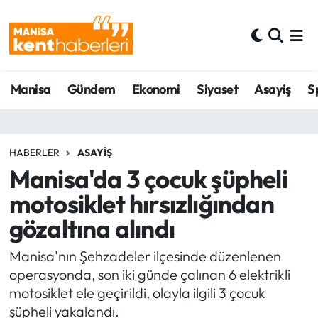
Ahmetli Hava Durumu
Manisa
Gündem
Ekonomi
Siyaset
Asayiş
S
Ahmetli Trafik Yoğunluk Haritası
Süper Lig Puan Durumu ve Fikstür
HABERLER
ASAYIŞ
Tüm Manşetler
Manisa'da 3 çocuk şüpheli
motosiklet hırsızlığından
Son Dakika Haberleri
gözaltına alındı
Haber Arşivi
Manisa'nın Şehzadeler ilçesinde düzenlenen
operasyonda, son iki günde çalınan 6 elektrikli
motosiklet ele geçirildi, olayla ilgili 3 çocuk
şüpheli yakalandı.