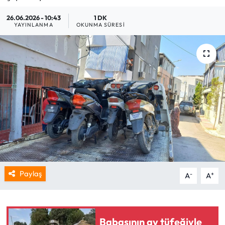
26.06.2026 - 10:43
1 DK
YAYINLANMA
OKUNMA SÜRESI
Paylaş
-
+
A
A
Babasının av tüfeğiyle