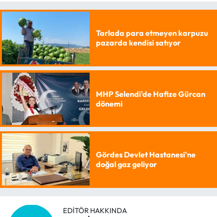
Tarlada para etmeyen karpuzu
pazarda kendisi satıyor
MHP Selendi'de Hafize Gürcan
dönemi
Gördes Devlet Hastanesi'ne
doğal gaz geliyor
EDITÖR HAKKINDA