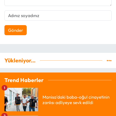
Gönder
Yükleniyor...
Trend Haberler
1
Manisa'daki baba-oğul cinayetinin
zanlısı adliyeye sevk edildi
2