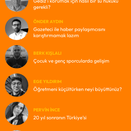
Gediz’i korumak için nasıl bir su hukuku
gerekli?
ÖNDER AYDIN
Gazeteci ile haber paylaşımcısını
karıştırmamak lazım
BERK KIŞLALI
Çocuk ve genç sporcularda gelişim
EGE YILDIRIM
Öğretmeni küçültürken neyi büyüttünüz?
PERVIN İNCE
20 yıl sonranın Türkiye’si