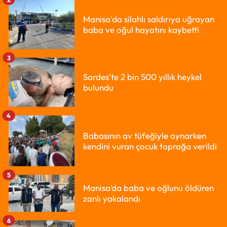
Manisa'da silahlı saldırıya uğrayan
baba ve oğul hayatını kaybetti
3
Sardes'te 2 bin 500 yıllık heykel
bulundu
4
Babasının av tüfeğiyle oynarken
kendini vuran çocuk toprağa verildi
5
Manisa’da baba ve oğlunu öldüren
zanlı yakalandı
6