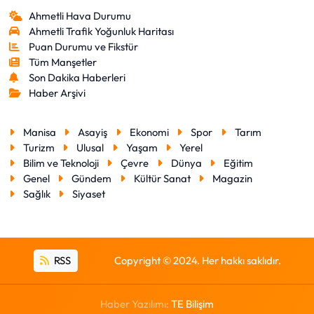
Ahmetli Hava Durumu
Ahmetli Trafik Yoğunluk Haritası
Puan Durumu ve Fikstür
Tüm Manşetler
Son Dakika Haberleri
Haber Arşivi
Manisa
Asayiş
Ekonomi
Spor
Tarım
Turizm
Ulusal
Yaşam
Yerel
Bilim ve Teknoloji
Çevre
Dünya
Eğitim
Genel
Gündem
Kültür Sanat
Magazin
Sağlık
Siyaset
RSS
Copyright © 2024. Her hakkı saklıdır.
Haber Yazılımı:
TE Bilişim