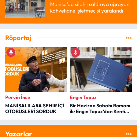
Manisa'da silahlı saldırıya uğrayan
kahvehane işletmecisi yaralandı
Röportaj
Pervin İnce
Engin Topuz
MANİSALILARA ŞEHİR İÇİ
Bir Haziran Sabahı Romanı
OTOBÜSLERİ SORDUK
ile Engin Topuz’dan Kenti
Okumak
Yazarlar