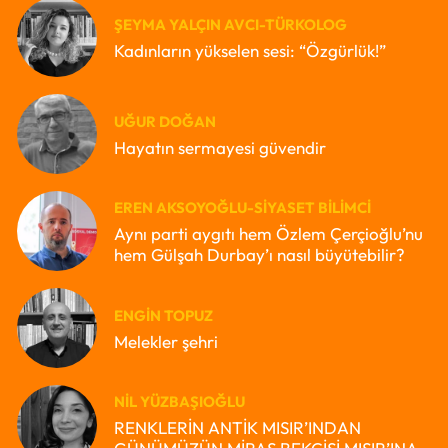
ŞEYMA YALÇIN AVCI-TÜRKOLOG
Kadınların yükselen sesi: “Özgürlük!”
UĞUR DOĞAN
Hayatın sermayesi güvendir
EREN AKSOYOĞLU-SIYASET BILIMCI
Aynı parti aygıtı hem Özlem Çerçioğlu’nu
hem Gülşah Durbay’ı nasıl büyütebilir?
ENGIN TOPUZ
Melekler şehri
NIL YÜZBAŞIOĞLU
RENKLERİN ANTİK MISIR’INDAN