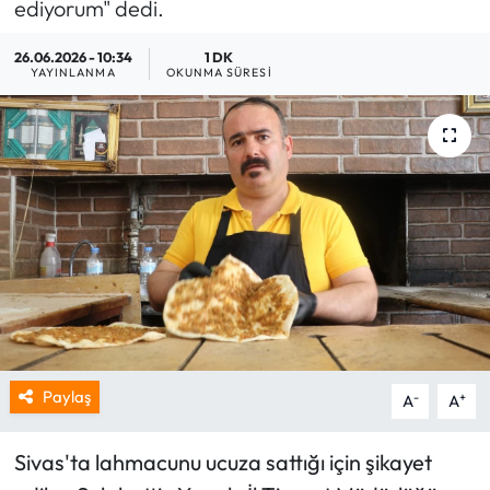
ediyorum" dedi.
26.06.2026 - 10:34
1 DK
YAYINLANMA
OKUNMA SÜRESI
Paylaş
-
+
A
A
Sivas'ta lahmacunu ucuza sattığı için şikayet