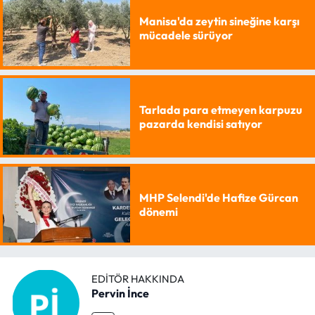
Manisa'da zeytin sineğine karşı
mücadele sürüyor
Tarlada para etmeyen karpuzu
pazarda kendisi satıyor
MHP Selendi'de Hafize Gürcan
dönemi
EDITÖR HAKKINDA
Pervin İnce