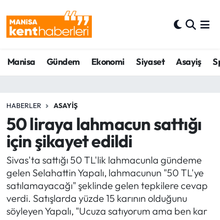
Ahmetli Hava Durumu
Manisa
Gündem
Ekonomi
Siyaset
Asayiş
S
Ahmetli Trafik Yoğunluk Haritası
Süper Lig Puan Durumu ve Fikstür
HABERLER
ASAYIŞ
Tüm Manşetler
50 liraya lahmacun sattığı
için şikayet edildi
Son Dakika Haberleri
Sivas'ta sattığı 50 TL'lik lahmacunla gündeme
Haber Arşivi
gelen Selahattin Yapalı, lahmacunun "50 TL'ye
satılamayacağı" şeklinde gelen tepkilere cevap
verdi. Satışlarda yüzde 15 karının olduğunu
söyleyen Yapalı, "Ucuza satıyorum ama ben kar