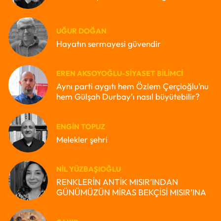
UĞUR DOĞAN
Hayatın sermayesi güvendir
EREN AKSOYOĞLU-SIYASET BILIMCI
Aynı parti aygıtı hem Özlem Çerçioğlu’nu
hem Gülşah Durbay’ı nasıl büyütebilir?
ENGIN TOPUZ
Melekler şehri
NIL YÜZBAŞIOĞLU
RENKLERİN ANTİK MISIR’INDAN
GÜNÜMÜZÜN MİRAS BEKÇİSİ MISIR’INA