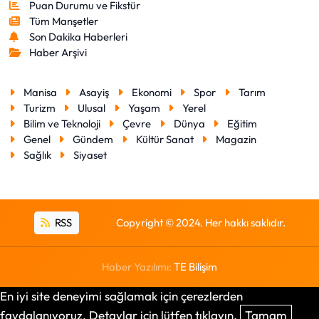
Puan Durumu ve Fikstür
Tüm Manşetler
Son Dakika Haberleri
Haber Arşivi
Manisa
Asayiş
Ekonomi
Spor
Tarım
Turizm
Ulusal
Yaşam
Yerel
Bilim ve Teknoloji
Çevre
Dünya
Eğitim
Genel
Gündem
Kültür Sanat
Magazin
Sağlık
Siyaset
RSS
Copyright © 2024. Her hakkı saklıdır.
Haber Yazılımı:
TE Bilişim
En iyi site deneyimi sağlamak için çerezlerden
faydalanıyoruz. Detaylar için lütfen tıklayın.
Tamam