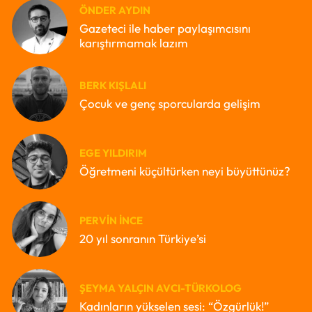
ÖNDER AYDIN
Gazeteci ile haber paylaşımcısını
karıştırmamak lazım
BERK KIŞLALI
Çocuk ve genç sporcularda gelişim
EGE YILDIRIM
Öğretmeni küçültürken neyi büyüttünüz?
PERVIN İNCE
20 yıl sonranın Türkiye’si
ŞEYMA YALÇIN AVCI-TÜRKOLOG
Kadınların yükselen sesi: “Özgürlük!”