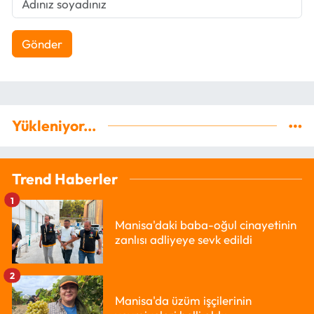
Gönder
Yükleniyor...
Trend Haberler
1
Manisa'daki baba-oğul cinayetinin
zanlısı adliyeye sevk edildi
2
Manisa'da üzüm işçilerinin