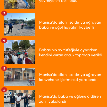
yevmiyeleri belli oldu
3
Manisa'da silahlı saldırıya uğrayan
baba ve oğul hayatını kaybetti
4
Babasının av tüfeğiyle oynarken
kendini vuran çocuk toprağa verildi
5
Manisa'da silahlı saldırıya uğrayan
kahvehane işletmecisi yaralandı
6
Manisa’da baba ve oğlunu öldüren
zanlı yakalandı