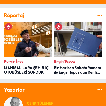
Röportaj
Pervin İnce
Engin Topuz
MANİSALILARA ŞEHİR İÇİ
Bir Haziran Sabahı Romanı
OTOBÜSLERİ SORDUK
ile Engin Topuz’dan Kenti
Okumak
Yazarlar
CENK TÜLEMEK