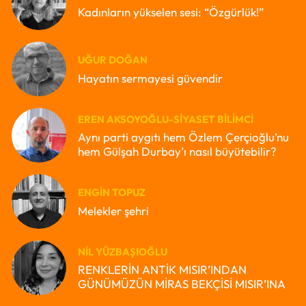
Kadınların yükselen sesi: “Özgürlük!”
UĞUR DOĞAN
Hayatın sermayesi güvendir
EREN AKSOYOĞLU-SIYASET BILIMCI
Aynı parti aygıtı hem Özlem Çerçioğlu’nu
hem Gülşah Durbay’ı nasıl büyütebilir?
ENGIN TOPUZ
Melekler şehri
NIL YÜZBAŞIOĞLU
RENKLERİN ANTİK MISIR’INDAN
GÜNÜMÜZÜN MİRAS BEKÇİSİ MISIR’INA