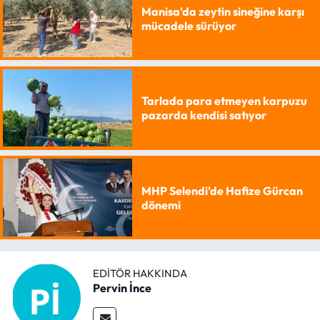
Manisa'da zeytin sineğine karşı
mücadele sürüyor
Tarlada para etmeyen karpuzu
pazarda kendisi satıyor
MHP Selendi'de Hafize Gürcan
dönemi
EDITÖR HAKKINDA
Pervin İnce