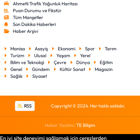
Ahmetli Trafik Yoğunluk Haritası
Puan Durumu ve Fikstür
Tüm Manşetler
Son Dakika Haberleri
Haber Arşivi
Manisa
Asayiş
Ekonomi
Spor
Tarım
Turizm
Ulusal
Yaşam
Yerel
Bilim ve Teknoloji
Çevre
Dünya
Eğitim
Genel
Gündem
Kültür Sanat
Magazin
Sağlık
Siyaset
RSS
Copyright © 2024. Her hakkı saklıdır.
Haber Yazılımı:
TE Bilişim
En iyi site deneyimi sağlamak için çerezlerden