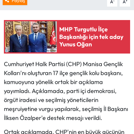
Paylaş
-
+
A
A
MHP Turgutlu İlçe
Başkanlığı için tek aday
Yunus Oğan
Cumhuriyet Halk Partisi (CHP) Manisa Gençlik
Kolları'nı oluşturan 17 ilçe gençlik kolu başkanı,
kamuoyuna yönelik ortak bir açıklama
yayımladı. Açıklamada, parti içi demokrasi,
örgüt iradesi ve seçilmiş yöneticilerin
meşruiyetine vurgu yapılarak, seçilmiş İl Başkanı
İlksen Özalper'e destek mesajı verildi.
Ortak açıklamada, CHP'nin en büyük gücünün