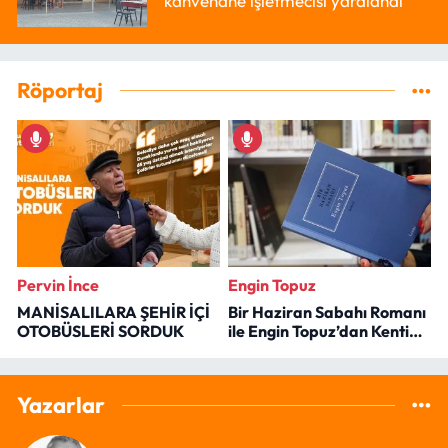
kahvehane işletmecisi yaralandı
Röportaj
Pervin İnce
Engin Topuz
MANİSALILARA ŞEHİR İÇİ
Bir Haziran Sabahı Romanı
OTOBÜSLERİ SORDUK
ile Engin Topuz’dan Kenti
Okumak
Yazarlar