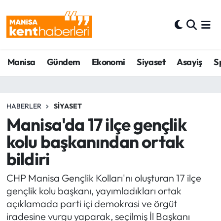
Ahmetli Hava Durumu
Manisa
Gündem
Ekonomi
Siyaset
Asayiş
S
Ahmetli Trafik Yoğunluk Haritası
Süper Lig Puan Durumu ve Fikstür
HABERLER
SIYASET
Tüm Manşetler
Manisa'da 17 ilçe gençlik
kolu başkanından ortak
Son Dakika Haberleri
bildiri
Haber Arşivi
CHP Manisa Gençlik Kolları'nı oluşturan 17 ilçe
gençlik kolu başkanı, yayımladıkları ortak
açıklamada parti içi demokrasi ve örgüt
iradesine vurgu yaparak, seçilmiş İl Başkanı