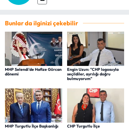
Bunlar da ilginizi çekebilir
MHP Selendi'de Hafize Gürcan
Engin Uzun: "CHP logosuyla
dönemi
seçildiler, ayrılığı doğru
bulmuyorum"
MHP Turgutlu İlçe Başkanlığı
CHP Turgutlu İlçe