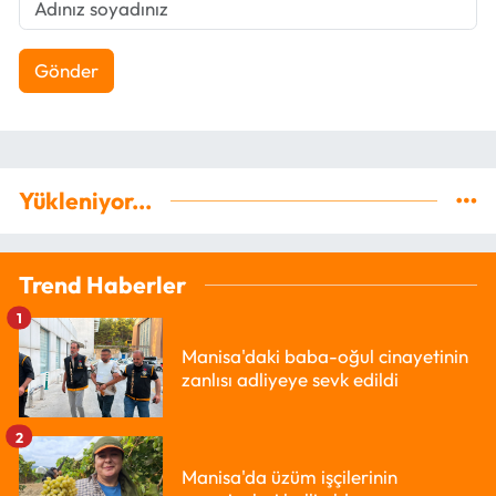
Gönder
Yükleniyor...
Trend Haberler
1
Manisa'daki baba-oğul cinayetinin
zanlısı adliyeye sevk edildi
2
Manisa'da üzüm işçilerinin