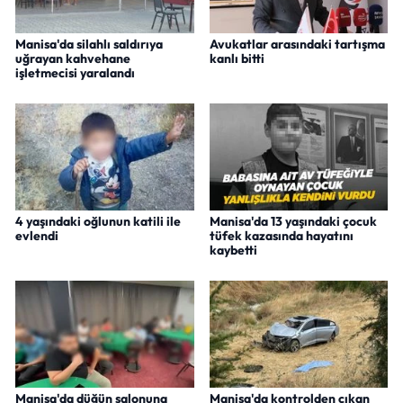
Manisa'da silahlı saldırıya
Avukatlar arasındaki tartışma
uğrayan kahvehane
kanlı bitti
işletmecisi yaralandı
4 yaşındaki oğlunun katili ile
Manisa'da 13 yaşındaki çocuk
evlendi
tüfek kazasında hayatını
kaybetti
Manisa'da düğün salonuna
Manisa'da kontrolden çıkan