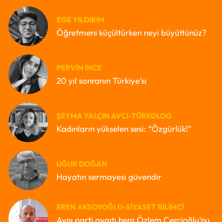
EGE YILDIRIM
Öğretmeni küçültürken neyi büyüttünüz?
PERVIN İNCE
20 yıl sonranın Türkiye’si
ŞEYMA YALÇIN AVCI-TÜRKOLOG
Kadınların yükselen sesi: “Özgürlük!”
UĞUR DOĞAN
Hayatın sermayesi güvendir
EREN AKSOYOĞLU-SIYASET BILIMCI
Aynı parti aygıtı hem Özlem Çerçioğlu’nu