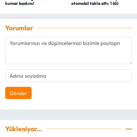
kumar baskını!
otomobil takla attı: 1 ölü
Yorumlar
Gönder
Yükleniyor...