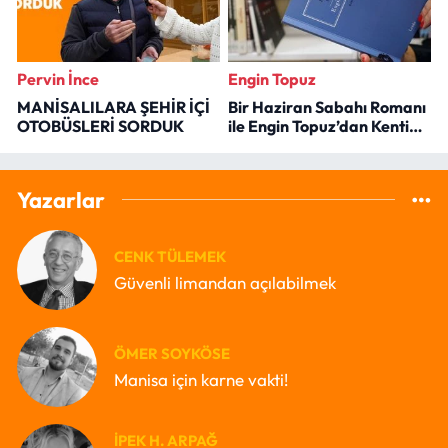
Pervin İnce
Engin Topuz
MANİSALILARA ŞEHİR İÇİ
Bir Haziran Sabahı Romanı
OTOBÜSLERİ SORDUK
ile Engin Topuz’dan Kenti
Okumak
Yazarlar
CENK TÜLEMEK
Güvenli limandan açılabilmek
ÖMER SOYKÖSE
Manisa için karne vakti!
İPEK H. ARPAĞ