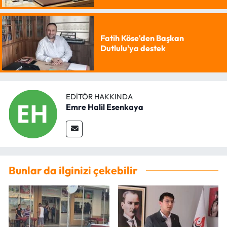
Fatih Köse'den Başkan
Dutlulu'ya destek
EDITÖR HAKKINDA
Emre Halil Esenkaya
Bunlar da ilginizi çekebilir