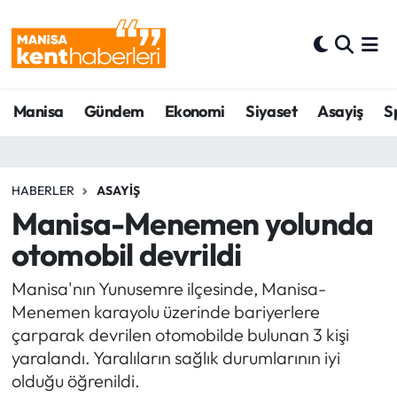
Ahmetli Hava Durumu
Manisa
Gündem
Ekonomi
Siyaset
Asayiş
S
Ahmetli Trafik Yoğunluk Haritası
Süper Lig Puan Durumu ve Fikstür
HABERLER
ASAYIŞ
Tüm Manşetler
Manisa-Menemen yolunda
otomobil devrildi
Son Dakika Haberleri
Manisa'nın Yunusemre ilçesinde, Manisa-
Haber Arşivi
Menemen karayolu üzerinde bariyerlere
çarparak devrilen otomobilde bulunan 3 kişi
yaralandı. Yaralıların sağlık durumlarının iyi
olduğu öğrenildi.