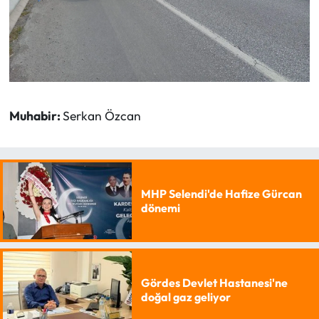
Muhabir:
Serkan Özcan
MHP Selendi'de Hafize Gürcan
dönemi
Gördes Devlet Hastanesi'ne
doğal gaz geliyor