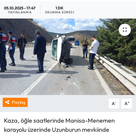
05.10.2025 - 17:47
1 DK
YAYINLANMA
OKUNMA SÜRESI
Paylaş
-
+
A
A
Kaza, öğle saatlerinde Manisa-Menemen
karayolu üzerinde Uzunburun mevkiinde