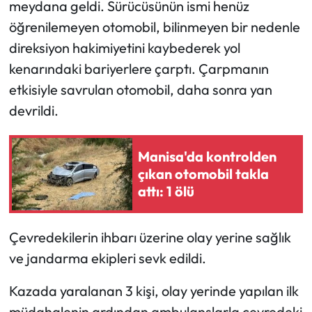
meydana geldi. Sürücüsünün ismi henüz
öğrenilemeyen otomobil, bilinmeyen bir nedenle
direksiyon hakimiyetini kaybederek yol
kenarındaki bariyerlere çarptı. Çarpmanın
etkisiyle savrulan otomobil, daha sonra yan
devrildi.
Manisa'da kontrolden
çıkan otomobil takla
attı: 1 ölü
Çevredekilerin ihbarı üzerine olay yerine sağlık
ve jandarma ekipleri sevk edildi.
Kazada yaralanan 3 kişi, olay yerinde yapılan ilk
müdahalenin ardından ambulanslarla çevredeki