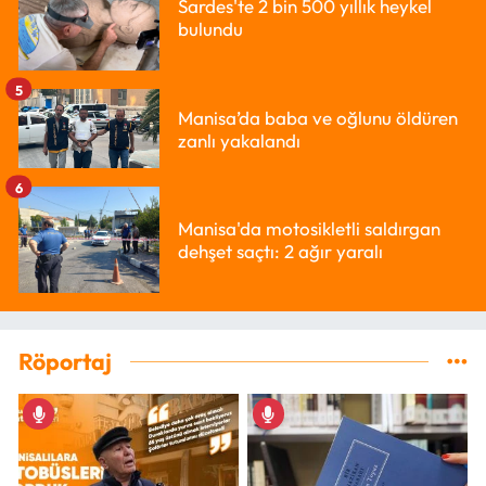
Sardes'te 2 bin 500 yıllık heykel
bulundu
5
Manisa’da baba ve oğlunu öldüren
zanlı yakalandı
6
Manisa'da motosikletli saldırgan
dehşet saçtı: 2 ağır yaralı
Röportaj