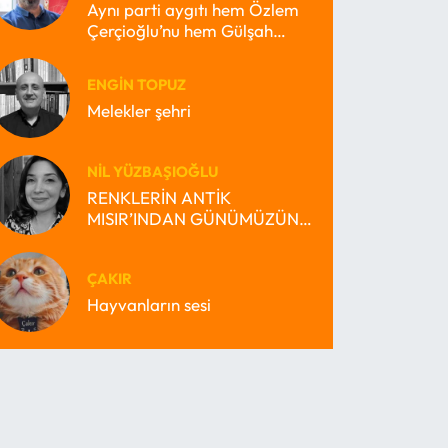
Aynı parti aygıtı hem Özlem
Çerçioğlu’nu hem Gülşah
Durbay’ı nasıl büyütebilir?
ENGIN TOPUZ
Melekler şehri
NIL YÜZBAŞIOĞLU
RENKLERİN ANTİK
MISIR’INDAN GÜNÜMÜZÜN
MİRAS BEKÇİSİ MISIR’INA
ÇAKIR
Hayvanların sesi