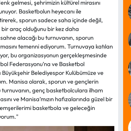
nk gelmesi, şehrimizin kültürel mirasını
sunuyor. Basketbolun heyecanı ile
tirerek, sporun sadece saha içinde değil,
n bir araç olduğunu bir kez daha
 sahne alacağı bu turnuvanın, sporun
nsıtmasını temenni ediyorum. Turnuvaya katılan
liyor, bu organizasyonun gerçekleşmesinde
tbol Federasyonu’na ve Basketbol
sa Büyükşehir Belediyespor Kulübümüze ve
m. Manisa olarak, sporun ve gençlerin
turnuvanın, genç basketbolculara ilham
masını ve Manisa’mızın hafızalarında güzel bir
hemşerilerimi basketbola ve geleceğin
iyorum."