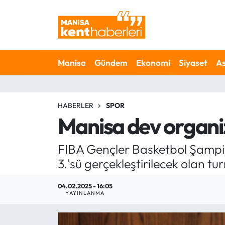
Ahmetli Hava Durumu
Manisa
Gündem
Ekonomi
Siyaset
As
Ahmetli Trafik Yoğunluk Haritası
Süper Lig Puan Durumu ve Fikstür
HABERLER
SPOR
Tüm Manşetler
Manisa dev organi
Son Dakika Haberleri
FIBA Gençler Basketbol Şampiyo
3.'sü gerçekleştirilecek olan tu
Haber Arşivi
04.02.2025 - 16:05
YAYINLANMA