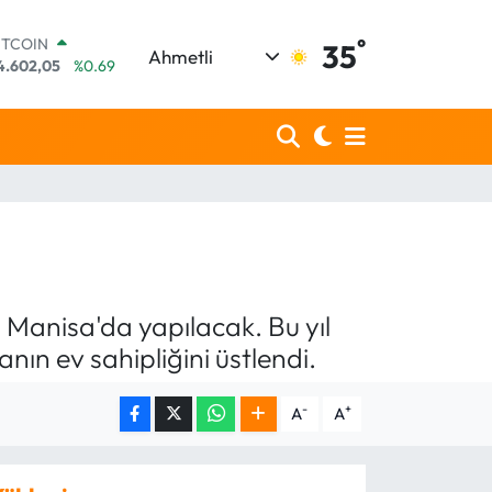
°
OLAR
35
Ahmetli
7,6006
%0.06
URO
5,0250
%0.02
TERLİN
4,2398
%0.2
RAM ALTIN
513.94
%0.32
İST100
3.768
%48
ITCOIN
4.602,05
%0.69
 Manisa'da yapılacak. Bu yıl
nın ev sahipliğini üstlendi.
-
+
A
A