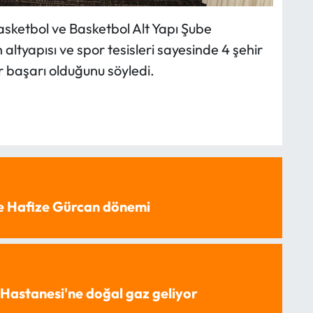
sketbol ve Basketbol Alt Yapı Şube
altyapısı ve spor tesisleri sayesinde 4 şehir
ir başarı olduğunu söyledi.
e Hafize Gürcan dönemi
Hastanesi'ne doğal gaz geliyor