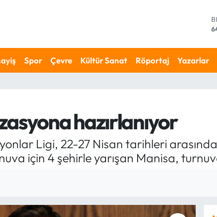
D
4
E
5
S
ayiş
Spor
Çevre
Kültür Sanat
Röportaj
Yazarlar
6
G
6
B
1
zasyona hazırlanıyor
B
6
nlar Ligi, 22-27 Nisan tarihleri arasında
rnuva için 4 şehirle yarışan Manisa, turnuva