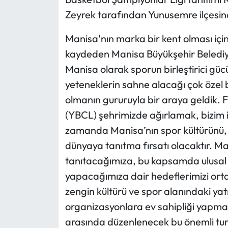
Zeyrek tarafından Yunusemre ilçesinde
Manisa'nın marka bir kent olması için 
kaydeden Manisa Büyükşehir Belediy
Manisa olarak sporun birleştirici gü
yeteneklerin sahne alacağı çok özel 
olmanın gururuyla bir araya geldik. 
(YBCL) şehrimizde ağırlamak, bizim içi
zamanda Manisa’nın spor kültürünü, m
dünyaya tanıtma fırsatı olacaktır. Man
tanıtacağımıza, bu kapsamda ulusal ve
yapacağımıza dair hedeflerimizi orta
zengin kültürü ve spor alanındaki ya
organizasyonlara ev sahipliği yapmaya
arasında düzenlenecek bu önemli turn