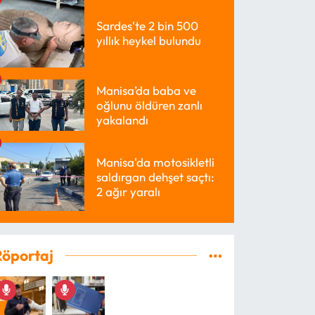
Sardes'te 2 bin 500
yıllık heykel bulundu
Manisa’da baba ve
oğlunu öldüren zanlı
yakalandı
Manisa'da motosikletli
saldırgan dehşet saçtı:
2 ağır yaralı
Röportaj