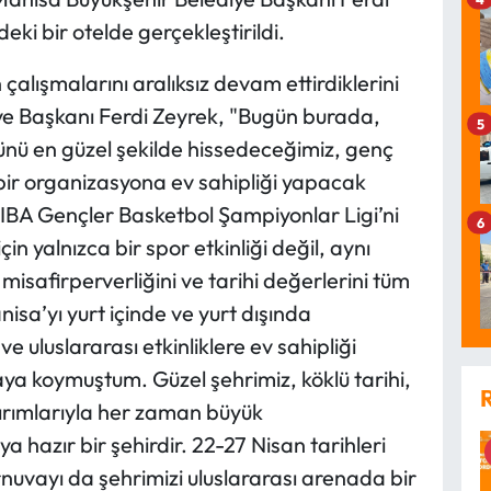
ki bir otelde gerçekleştirildi.
çalışmalarını aralıksız devam ettirdiklerini
e Başkanı Ferdi Zeyrek, "Bugün burada,
5
cünü en güzel şekilde hissedeceğimiz, genç
bir organizasyona ev sahipliği yapacak
FIBA Gençler Basketbol Şampiyonlar Ligi’ni
6
n yalnızca bir spor etkinliği değil, aynı
isafirperverliğini ve tarihi değerlerini tüm
isa’yı yurt içinde ve yurt dışında
 uluslararası etkinliklere ev sahipliği
ya koymuştum. Güzel şehrimiz, köklü tarihi,
tırımlarıyla her zaman büyük
 hazır bir şehirdir. 22-27 Nisan tarihleri
uvayı da şehrimizi uluslararası arenada bir