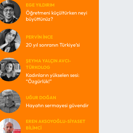
EGE YILDIRIM
Öğretmeni küçültürken neyi
büyüttünüz?
PERVIN İNCE
20 yıl sonranın Türkiye’si
ŞEYMA YALÇIN AVCI-
TÜRKOLOG
Kadınların yükselen sesi:
“Özgürlük!”
UĞUR DOĞAN
Hayatın sermayesi güvendir
EREN AKSOYOĞLU-SIYASET
BILIMCI