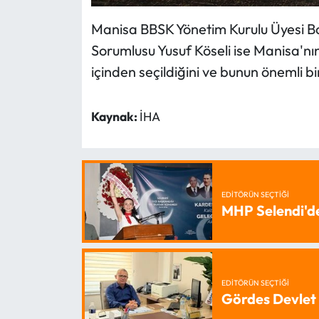
Manisa BBSK Yönetim Kurulu Üyesi Ba
Sorumlusu Yusuf Köseli ise Manisa'nın 
içinden seçildiğini ve bunun önemli b
Kaynak:
İHA
EDITÖRÜN SEÇTIĞI
MHP Selendi'd
EDITÖRÜN SEÇTIĞI
Gördes Devlet 