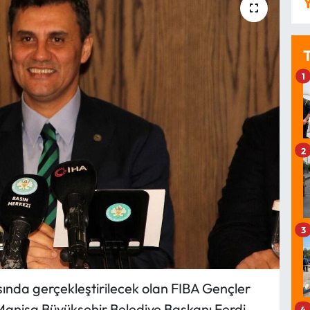
Y
1
2
3
sında gerçekleştirilecek olan FIBA Gençler
Manisa Büyükşehir Belediye Başkanı Ferdi
4