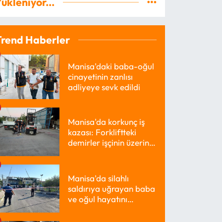
ükleniyor...
Trend Haberler
Manisa'daki baba-oğul
cinayetinin zanlısı
adliyeye sevk edildi
Manisa'da korkunç iş
kazası: Forkliftteki
demirler işçinin üzerine
düştü
Manisa'da silahlı
saldırıya uğrayan baba
ve oğul hayatını
kaybetti