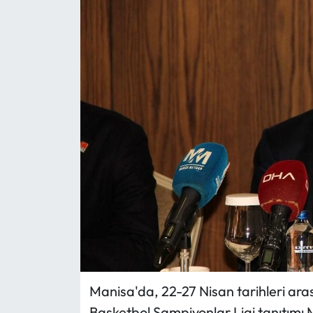
Manisa'da, 22-27 Nisan tarihleri ara
Basketbol Şampiyonlar Ligi tanıtımı 