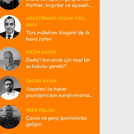
Partiler, kırgınlar ve siyasetin
kayıp ruhları
ARAŞTIRMACI-YAZAR: VELI
KAYA
Türk milletinin Alaşehir'de ilk
hava zaferi
NAZIM ŞAFAK
Gediz’i korumak için nasıl bir
su hukuku gerekli?
ÖNDER AYDIN
Gazeteci ile haber
paylaşımcısını karıştırmamak
lazım
BERK KIŞLALI
Çocuk ve genç sporcularda
gelişim