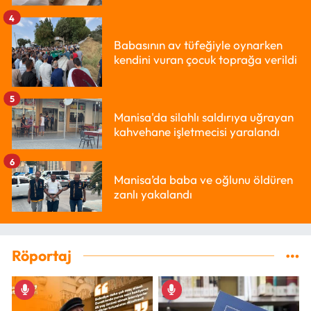
4
Babasının av tüfeğiyle oynarken
kendini vuran çocuk toprağa verildi
5
Manisa'da silahlı saldırıya uğrayan
kahvehane işletmecisi yaralandı
6
Manisa’da baba ve oğlunu öldüren
zanlı yakalandı
Röportaj