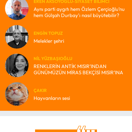
EREN AKSOYOĞLU-SIYASET BILIMCI
Aynı parti aygıtı hem Özlem Çerçioğlu’nu
hem Gülşah Durbay’ı nasıl büyütebilir?
ENGIN TOPUZ
Melekler şehri
NIL YÜZBAŞIOĞLU
RENKLERİN ANTİK MISIR’INDAN
GÜNÜMÜZÜN MİRAS BEKÇİSİ MISIR’INA
ÇAKIR
Hayvanların sesi