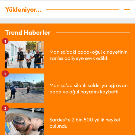
Yükleniyor...
Trend Haberler
1
Manisa'daki baba-oğul cinayetinin
zanlısı adliyeye sevk edildi
2
Manisa'da silahlı saldırıya uğrayan
baba ve oğul hayatını kaybetti
3
Sardes'te 2 bin 500 yıllık heykel
bulundu