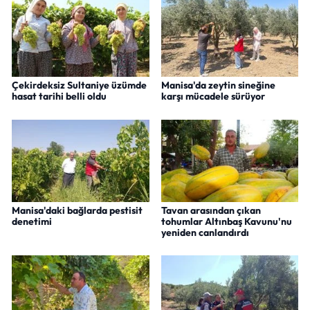
Çekirdeksiz Sultaniye üzümde
Manisa'da zeytin sineğine
hasat tarihi belli oldu
karşı mücadele sürüyor
Manisa'daki bağlarda pestisit
Tavan arasından çıkan
denetimi
tohumlar Altınbaş Kavunu'nu
yeniden canlandırdı