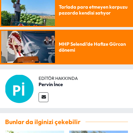
Tarlada para etmeyen karpuzu
pazarda kendisi satıyor
MHP Selendi'de Hafize Gürcan
dönemi
EDITÖR HAKKINDA
Pervin İnce
Bunlar da ilginizi çekebilir