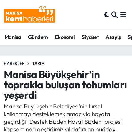
Ahmetli Hava Durumu
Manisa
Gündem
Ekonomi
Siyaset
Asayiş
S
Ahmetli Trafik Yoğunluk Haritası
Süper Lig Puan Durumu ve Fikstür
HABERLER
TARIM
Tüm Manşetler
Manisa Büyükşehir’in
toprakla buluşan tohumları
Son Dakika Haberleri
yeşerdi
Haber Arşivi
Manisa Büyükşehir Belediyesi’nin kırsal
kalkınmayı desteklemek amacıyla hayata
geçirdiği "Destek Bizden Hasat Sizden" projesi
kapsamında geçtiğimiz yıl dağıtılan buğday,