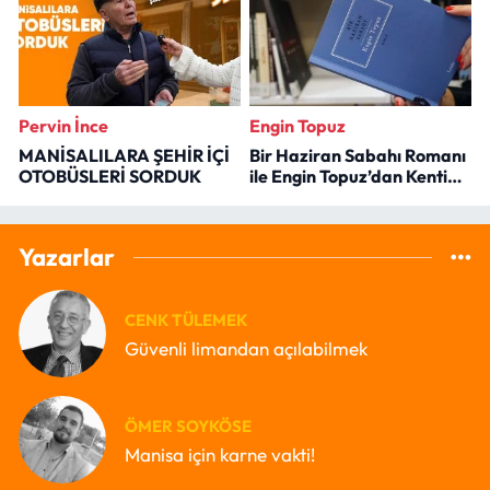
Pervin İnce
Engin Topuz
MANİSALILARA ŞEHİR İÇİ
Bir Haziran Sabahı Romanı
OTOBÜSLERİ SORDUK
ile Engin Topuz’dan Kenti
Okumak
Yazarlar
CENK TÜLEMEK
Güvenli limandan açılabilmek
ÖMER SOYKÖSE
Manisa için karne vakti!