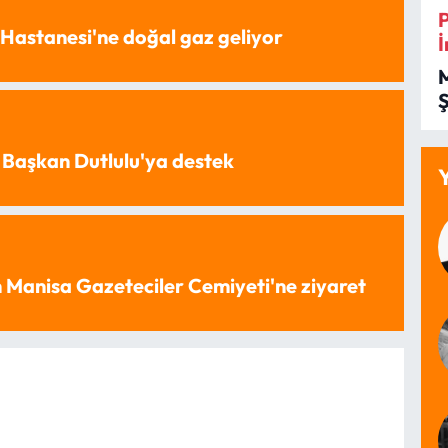
Hastanesi'ne doğal gaz geliyor
İ
İ
 Başkan Dutlulu'ya destek
 Manisa Gazeteciler Cemiyeti'ne ziyaret