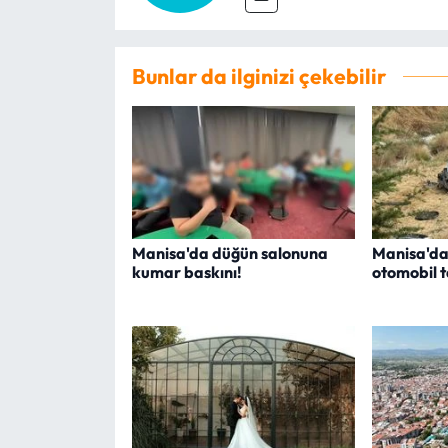
Bunlar da ilginizi çekebilir
Manisa'da düğün salonuna
Manisa'da
kumar baskını!
otomobil ta