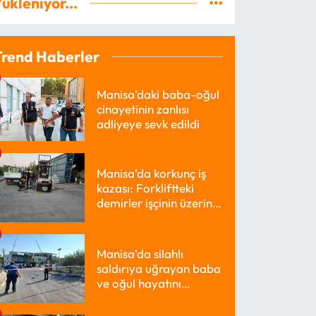
ükleniyor...
Trend Haberler
Manisa'daki baba-oğul
cinayetinin zanlısı
adliyeye sevk edildi
Manisa'da korkunç iş
kazası: Forkliftteki
demirler işçinin üzerine
düştü
Manisa'da silahlı
saldırıya uğrayan baba
ve oğul hayatını
kaybetti