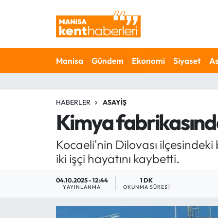
Ahmetli Hava Durumu
Manisa
Gündem
Ekonomi
Siyaset
As
Ahmetli Trafik Yoğunluk Haritası
Süper Lig Puan Durumu ve Fikstür
HABERLER
ASAYIŞ
Tüm Manşetler
Kimya fabrikasında
Son Dakika Haberleri
Kocaeli'nin Dilovası ilçesindek
iki işçi hayatını kaybetti.
Haber Arşivi
04.10.2025 - 12:44
1 DK
YAYINLANMA
OKUNMA SÜRESI