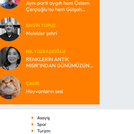
Aynı parti aygıtı hem Özlem
Çerçioğlu’nu hem Gülşah
Durbay’ı nasıl büyütebilir?
ENGIN TOPUZ
Melekler şehri
NIL YÜZBAŞIOĞLU
RENKLERİN ANTİK
MISIR’INDAN GÜNÜMÜZÜN
MİRAS BEKÇİSİ MISIR’INA
ÇAKIR
Hayvanların sesi
Asayiş
Spor
Turizm