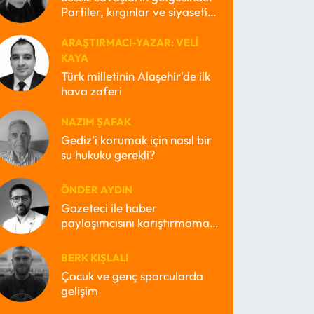
Partiler, kırgınlar ve siyasetin
kayıp ruhları
ARAŞTIRMACI-YAZAR: VELI
KAYA
Türk milletinin Alaşehir'de ilk
hava zaferi
NAZIM ŞAFAK
Gediz’i korumak için nasıl bir
su hukuku gerekli?
ÖNDER AYDIN
Gazeteci ile haber
paylaşımcısını karıştırmamak
lazım
BERK KIŞLALI
Çocuk ve genç sporcularda
gelişim