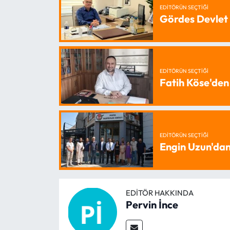
EDITÖRÜN SEÇTIĞI
Gördes Devlet 
EDITÖRÜN SEÇTIĞI
Fatih Köse'den
EDITÖRÜN SEÇTIĞI
Engin Uzun'dan
EDITÖR HAKKINDA
Pervin İnce