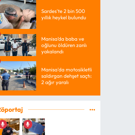
Sardes'te 2 bin 500
yıllık heykel bulundu
Manisa’da baba ve
oğlunu öldüren zanlı
yakalandı
Manisa'da motosikletli
saldırgan dehşet saçtı:
2 ağır yaralı
Röportaj