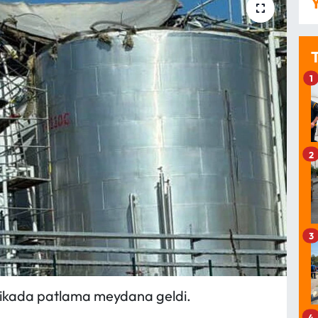
Y
1
2
3
abrikada patlama meydana geldi.
4