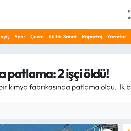
D
4
E
5
S
ayiş
Spor
Çevre
Kültür Sanat
Röportaj
Yazarlar
6
G
6
B
1
 patlama: 2 işçi öldü!
B
6
i bir kimya fabrikasında patlama oldu. İlk