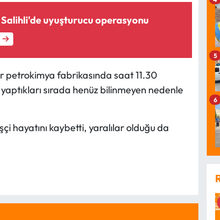
 Salihli'de uyuşturucu operasyonu
5
r petrokimya fabrikasında saat 11.30
ma yaptıkları sırada henüz bilinmeyen nedenle
6
çi hayatını kaybetti, yaralılar olduğu da