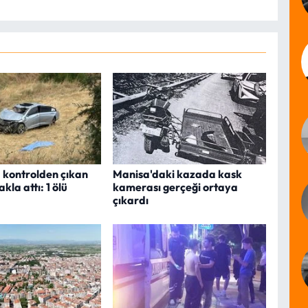
 kontrolden çıkan
Manisa'daki kazada kask
kla attı: 1 ölü
kamerası gerçeği ortaya
çıkardı