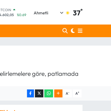
°
OLAR
37
Ahmetli
7,5986
%0.06
URO
5,0700
%0.1
TERLİN
4,2438
%0.21
RAM ALTIN
518.23
%0.39
İST100
3.768
%48
ITCOIN
4.602,05
%0.69
 belirlemelere göre, patlamada
-
+
A
A