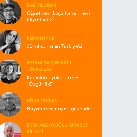
EGE YILDIRIM
Öğretmeni küçültürken neyi
büyüttünüz?
PERVIN İNCE
20 yıl sonranın Türkiye’si
ŞEYMA YALÇIN AVCI-
TÜRKOLOG
Kadınların yükselen sesi:
“Özgürlük!”
UĞUR DOĞAN
Hayatın sermayesi güvendir
EREN AKSOYOĞLU-SIYASET
BILIMCI