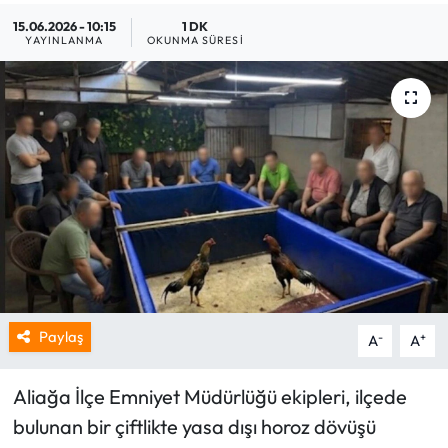
15.06.2026 - 10:15
1 DK
YAYINLANMA
OKUNMA SÜRESI
Paylaş
-
+
A
A
Aliağa İlçe Emniyet Müdürlüğü ekipleri, ilçede
bulunan bir çiftlikte yasa dışı horoz dövüşü