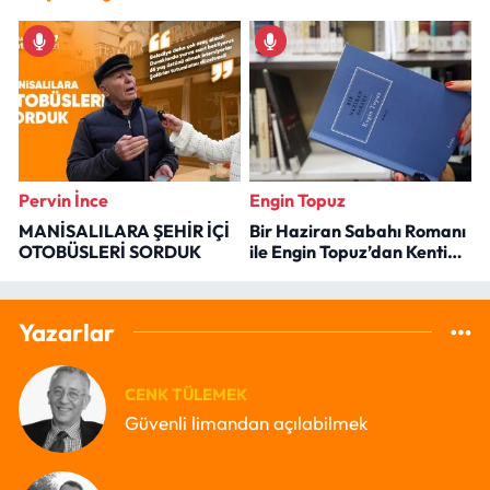
Pervin İnce
Engin Topuz
MANİSALILARA ŞEHİR İÇİ
Bir Haziran Sabahı Romanı
OTOBÜSLERİ SORDUK
ile Engin Topuz’dan Kenti
Okumak
Yazarlar
CENK TÜLEMEK
Güvenli limandan açılabilmek