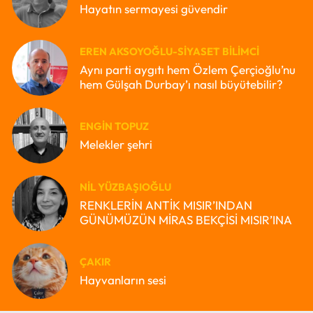
Hayatın sermayesi güvendir
EREN AKSOYOĞLU-SIYASET BILIMCI
Aynı parti aygıtı hem Özlem Çerçioğlu’nu
hem Gülşah Durbay’ı nasıl büyütebilir?
ENGIN TOPUZ
Melekler şehri
NIL YÜZBAŞIOĞLU
RENKLERİN ANTİK MISIR’INDAN
GÜNÜMÜZÜN MİRAS BEKÇİSİ MISIR’INA
ÇAKIR
Hayvanların sesi