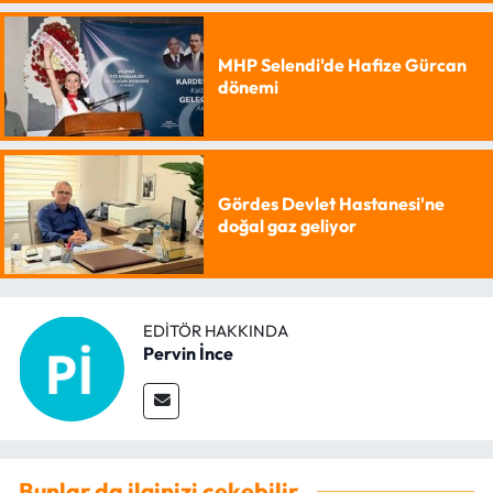
MHP Selendi'de Hafize Gürcan
dönemi
Gördes Devlet Hastanesi'ne
doğal gaz geliyor
EDITÖR HAKKINDA
Pervin İnce
Bunlar da ilginizi çekebilir