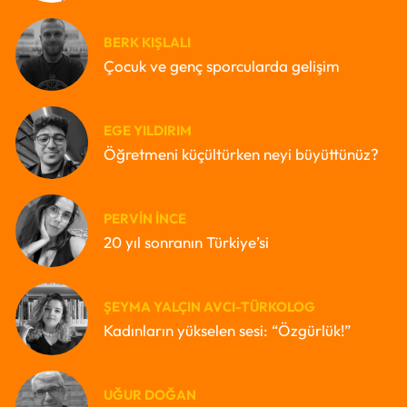
BERK KIŞLALI
Çocuk ve genç sporcularda gelişim
EGE YILDIRIM
Öğretmeni küçültürken neyi büyüttünüz?
PERVIN İNCE
20 yıl sonranın Türkiye’si
ŞEYMA YALÇIN AVCI-TÜRKOLOG
Kadınların yükselen sesi: “Özgürlük!”
UĞUR DOĞAN