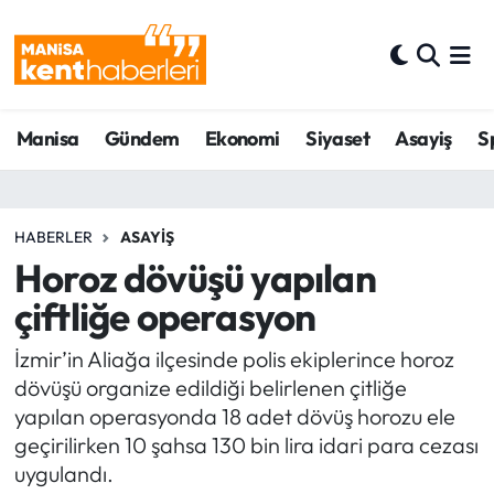
Ahmetli Hava Durumu
Manisa
Gündem
Ekonomi
Siyaset
Asayiş
S
Ahmetli Trafik Yoğunluk Haritası
Süper Lig Puan Durumu ve Fikstür
HABERLER
ASAYIŞ
Tüm Manşetler
Horoz dövüşü yapılan
çiftliğe operasyon
Son Dakika Haberleri
İzmir’in Aliağa ilçesinde polis ekiplerince horoz
Haber Arşivi
dövüşü organize edildiği belirlenen çitliğe
yapılan operasyonda 18 adet dövüş horozu ele
geçirilirken 10 şahsa 130 bin lira idari para cezası
uygulandı.