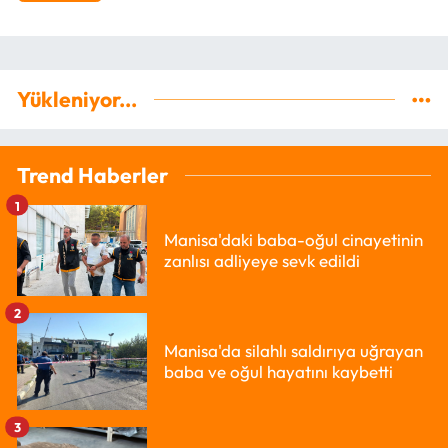
Yükleniyor...
Trend Haberler
1
Manisa'daki baba-oğul cinayetinin
zanlısı adliyeye sevk edildi
2
Manisa'da silahlı saldırıya uğrayan
baba ve oğul hayatını kaybetti
3