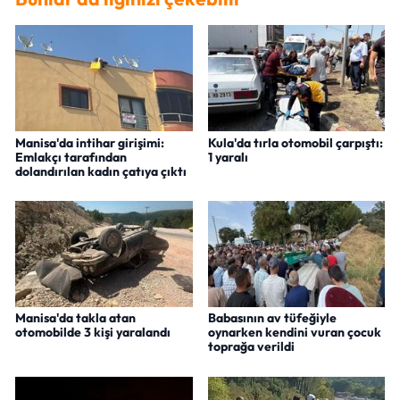
Manisa'da intihar girişimi:
Kula'da tırla otomobil çarpıştı:
Emlakçı tarafından
1 yaralı
dolandırılan kadın çatıya çıktı
Manisa'da takla atan
Babasının av tüfeğiyle
otomobilde 3 kişi yaralandı
oynarken kendini vuran çocuk
toprağa verildi