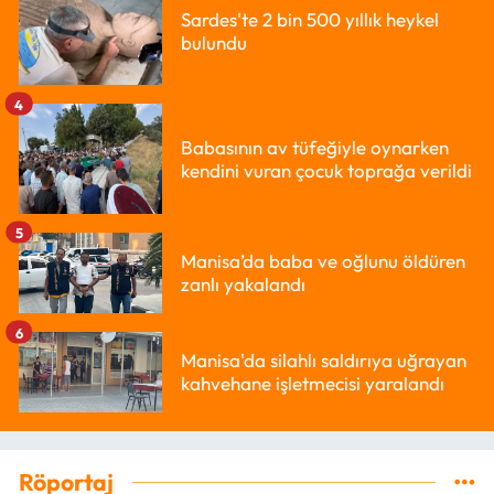
Sardes'te 2 bin 500 yıllık heykel
bulundu
4
Babasının av tüfeğiyle oynarken
kendini vuran çocuk toprağa verildi
5
Manisa’da baba ve oğlunu öldüren
zanlı yakalandı
6
Manisa'da silahlı saldırıya uğrayan
kahvehane işletmecisi yaralandı
Röportaj