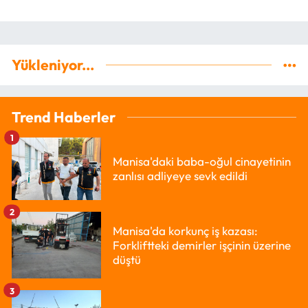
Yükleniyor...
Trend Haberler
1
Manisa'daki baba-oğul cinayetinin
zanlısı adliyeye sevk edildi
2
Manisa'da korkunç iş kazası:
Forkliftteki demirler işçinin üzerine
düştü
3