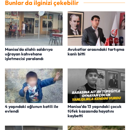
Bunlar da ilginizi çekebilir
Manisa'da silahlı saldırıya
Avukatlar arasındaki tartışma
uğrayan kahvehane
kanlı bitti
işletmecisi yaralandı
4 yaşındaki oğlunun katili ile
Manisa'da 13 yaşındaki çocuk
evlendi
tüfek kazasında hayatını
kaybetti