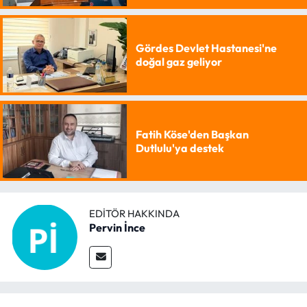
Gördes Devlet Hastanesi'ne
doğal gaz geliyor
Fatih Köse'den Başkan
Dutlulu'ya destek
EDITÖR HAKKINDA
Pervin İnce