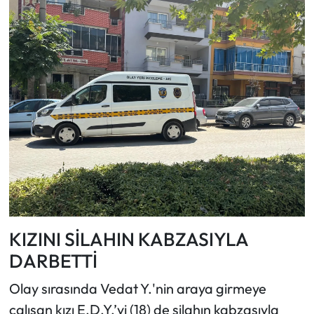
KIZINI SİLAHIN KABZASIYLA
DARBETTİ
Olay sırasında Vedat Y.'nin araya girmeye
çalışan kızı E.D.Y.’yi (18) de silahın kabzasıyla