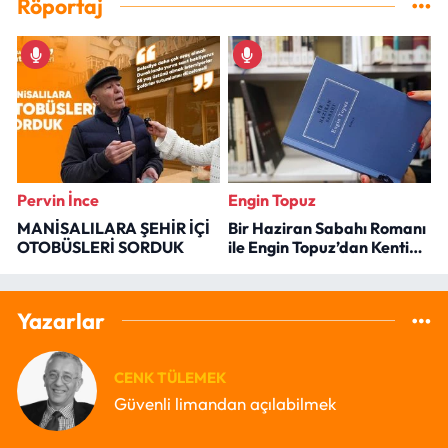
Röportaj
Pervin İnce
Engin Topuz
MANİSALILARA ŞEHİR İÇİ
Bir Haziran Sabahı Romanı
OTOBÜSLERİ SORDUK
ile Engin Topuz’dan Kenti
Okumak
Yazarlar
CENK TÜLEMEK
Güvenli limandan açılabilmek