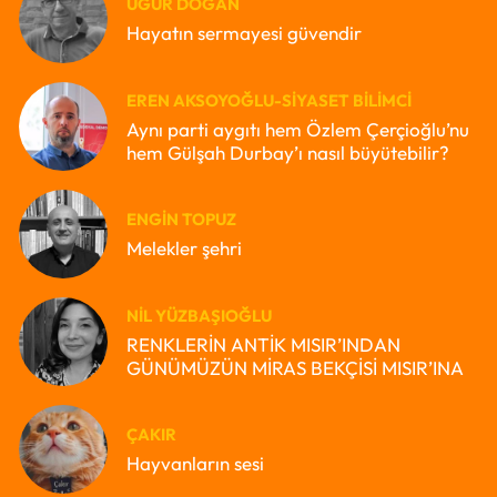
UĞUR DOĞAN
Hayatın sermayesi güvendir
EREN AKSOYOĞLU-SIYASET BILIMCI
Aynı parti aygıtı hem Özlem Çerçioğlu’nu
hem Gülşah Durbay’ı nasıl büyütebilir?
ENGIN TOPUZ
Melekler şehri
NIL YÜZBAŞIOĞLU
RENKLERİN ANTİK MISIR’INDAN
GÜNÜMÜZÜN MİRAS BEKÇİSİ MISIR’INA
ÇAKIR
Hayvanların sesi