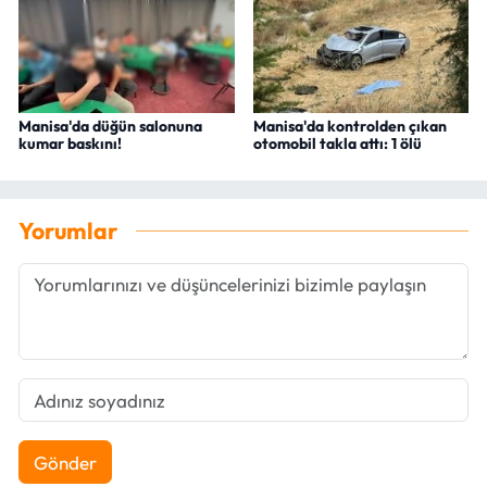
Manisa'da düğün salonuna
Manisa'da kontrolden çıkan
kumar baskını!
otomobil takla attı: 1 ölü
Yorumlar
Gönder