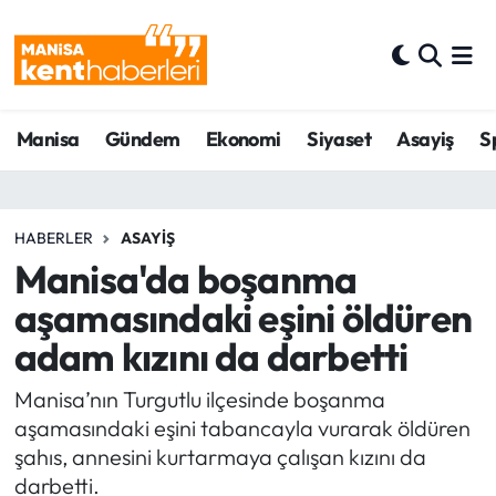
Ahmetli Hava Durumu
Manisa
Gündem
Ekonomi
Siyaset
Asayiş
S
Ahmetli Trafik Yoğunluk Haritası
Süper Lig Puan Durumu ve Fikstür
HABERLER
ASAYIŞ
Tüm Manşetler
Manisa'da boşanma
aşamasındaki eşini öldüren
Son Dakika Haberleri
adam kızını da darbetti
Haber Arşivi
Manisa’nın Turgutlu ilçesinde boşanma
aşamasındaki eşini tabancayla vurarak öldüren
şahıs, annesini kurtarmaya çalışan kızını da
darbetti.