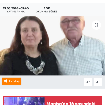
15.06.2026 - 09:40
1 DK
YAYINLANMA
OKUNMA SÜRESI
Paylaş
-
+
A
A
Manisa'da 16 yaşındaki