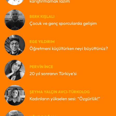
karıştırmamak lazım
BERK KIŞLALI
Çocuk ve genç sporcularda gelişim
EGE YILDIRIM
Öğretmeni küçültürken neyi büyüttünüz?
PERVIN İNCE
20 yıl sonranın Türkiye’si
ŞEYMA YALÇIN AVCI-TÜRKOLOG
Kadınların yükselen sesi: “Özgürlük!”