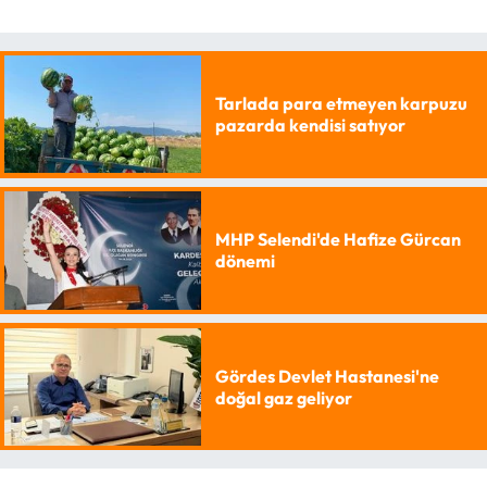
Tarlada para etmeyen karpuzu
pazarda kendisi satıyor
MHP Selendi'de Hafize Gürcan
dönemi
Gördes Devlet Hastanesi'ne
doğal gaz geliyor