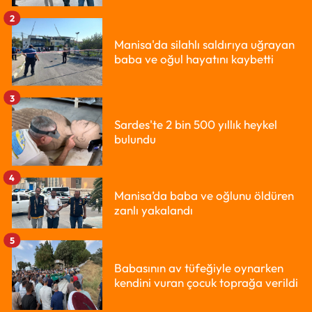
2
Manisa'da silahlı saldırıya uğrayan
baba ve oğul hayatını kaybetti
3
Sardes'te 2 bin 500 yıllık heykel
bulundu
4
Manisa’da baba ve oğlunu öldüren
zanlı yakalandı
5
Babasının av tüfeğiyle oynarken
kendini vuran çocuk toprağa verildi