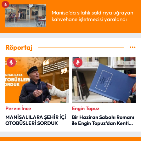
6
Manisa'da silahlı saldırıya uğrayan
kahvehane işletmecisi yaralandı
Röportaj
Pervin İnce
Engin Topuz
MANİSALILARA ŞEHİR İÇİ
Bir Haziran Sabahı Romanı
OTOBÜSLERİ SORDUK
ile Engin Topuz’dan Kenti
Okumak