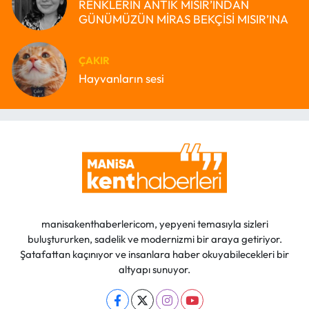
RENKLERİN ANTİK MISIR’INDAN
GÜNÜMÜZÜN MİRAS BEKÇİSİ MISIR’INA
ÇAKIR
Hayvanların sesi
manisakenthaberlericom, yepyeni temasıyla sizleri
buluştururken, sadelik ve modernizmi bir araya getiriyor.
Şatafattan kaçınıyor ve insanlara haber okuyabilecekleri bir
altyapı sunuyor.