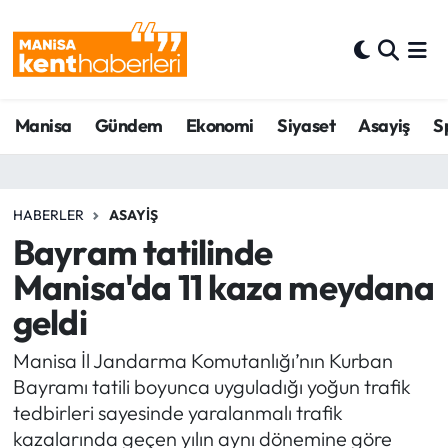
Ahmetli Hava Durumu
Manisa
Gündem
Ekonomi
Siyaset
Asayiş
S
Ahmetli Trafik Yoğunluk Haritası
Süper Lig Puan Durumu ve Fikstür
HABERLER
ASAYIŞ
Tüm Manşetler
Bayram tatilinde
Manisa'da 11 kaza meydana
Son Dakika Haberleri
geldi
Haber Arşivi
Manisa İl Jandarma Komutanlığı’nın Kurban
Bayramı tatili boyunca uyguladığı yoğun trafik
tedbirleri sayesinde yaralanmalı trafik
kazalarında geçen yılın aynı dönemine göre