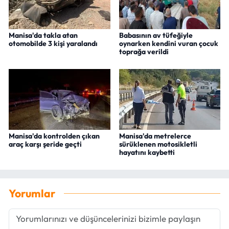
Manisa'da takla atan
Babasının av tüfeğiyle
otomobilde 3 kişi yaralandı
oynarken kendini vuran çocuk
toprağa verildi
Manisa'da kontrolden çıkan
Manisa'da metrelerce
araç karşı şeride geçti
sürüklenen motosikletli
hayatını kaybetti
Yorumlar