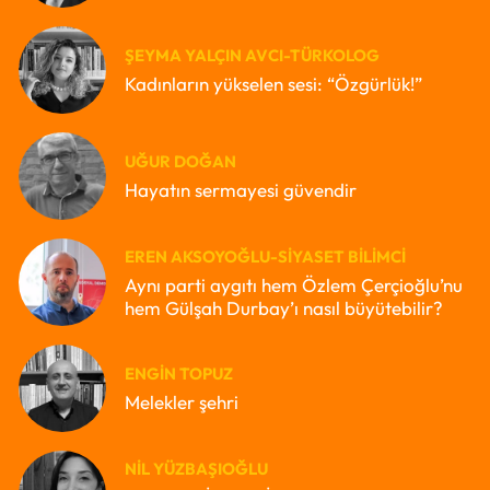
ŞEYMA YALÇIN AVCI-TÜRKOLOG
Kadınların yükselen sesi: “Özgürlük!”
UĞUR DOĞAN
Hayatın sermayesi güvendir
EREN AKSOYOĞLU-SIYASET BILIMCI
Aynı parti aygıtı hem Özlem Çerçioğlu’nu
hem Gülşah Durbay’ı nasıl büyütebilir?
ENGIN TOPUZ
Melekler şehri
NIL YÜZBAŞIOĞLU