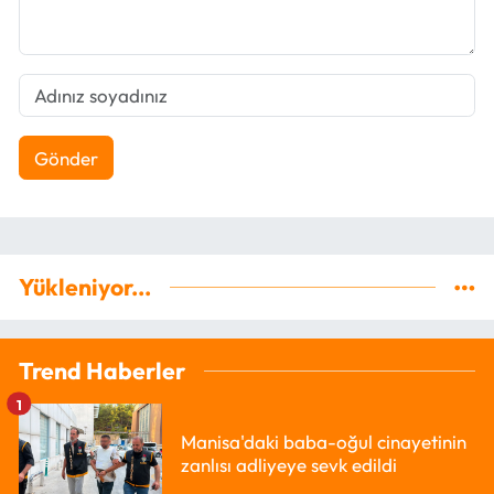
Gönder
Yükleniyor...
Trend Haberler
1
Manisa'daki baba-oğul cinayetinin
zanlısı adliyeye sevk edildi