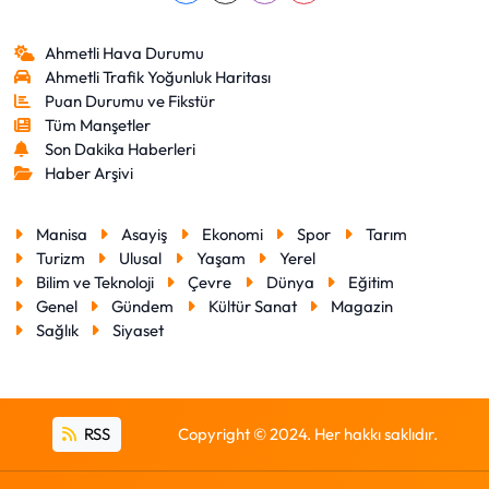
Ahmetli Hava Durumu
Ahmetli Trafik Yoğunluk Haritası
Puan Durumu ve Fikstür
Tüm Manşetler
Son Dakika Haberleri
Haber Arşivi
Manisa
Asayiş
Ekonomi
Spor
Tarım
Turizm
Ulusal
Yaşam
Yerel
Bilim ve Teknoloji
Çevre
Dünya
Eğitim
Genel
Gündem
Kültür Sanat
Magazin
Sağlık
Siyaset
RSS
Copyright © 2024. Her hakkı saklıdır.