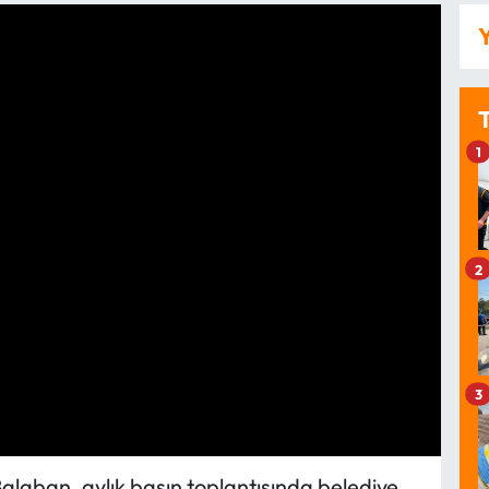
Y
1
2
3
laban, aylık basın toplantısında belediye