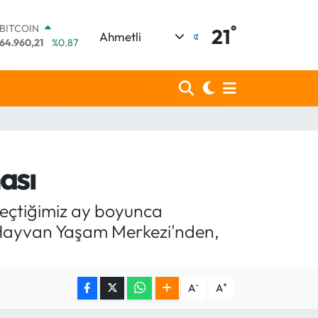
°
DOLAR
21
Ahmetli
47,7436
%0.18
EURO
55,2510
%0.32
STERLİN
64,4811
%0.38
GRAM ALTIN
6660.55
%0.03
BİST100
13.779
%-14
ası
BITCOIN
64.960,21
%0.87
geçtiğimiz ay boyunca
, Hayvan Yaşam Merkezi'nden,
-
+
A
A