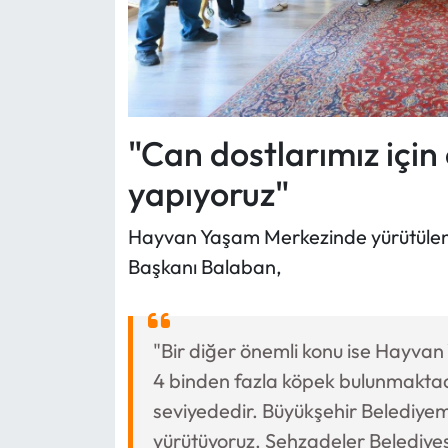
"Can dostlarımız için
yapıyoruz"
Hayvan Yaşam Merkezinde yürütülen ça
Başkanı Balaban,
"Bir diğer önemli konu ise Hayva
4 binden fazla köpek bulunmaktadı
seviyededir. Büyükşehir Belediyemiz
yürütüyoruz. Şehzadeler Belediyes