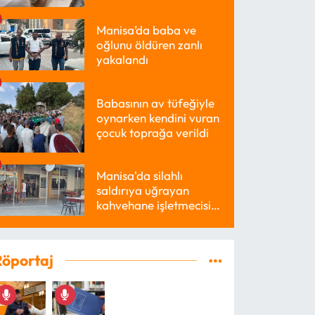
Manisa’da baba ve
oğlunu öldüren zanlı
yakalandı
Babasının av tüfeğiyle
oynarken kendini vuran
çocuk toprağa verildi
Manisa'da silahlı
saldırıya uğrayan
kahvehane işletmecisi
yaralandı
Röportaj