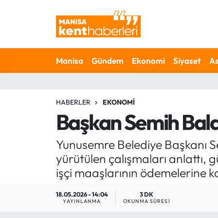
Ahmetli Hava Durumu
Manisa
Gündem
Ekonomi
Siyaset
As
Ahmetli Trafik Yoğunluk Haritası
Süper Lig Puan Durumu ve Fikstür
HABERLER
EKONOMI
Tüm Manşetler
Başkan Semih Bala
Son Dakika Haberleri
Yunusemre Belediye Başkanı Se
yürütülen çalışmaları anlattı
Haber Arşivi
işçi maaşlarının ödemelerine ka
18.05.2026 - 14:04
3 DK
YAYINLANMA
OKUNMA SÜRESI