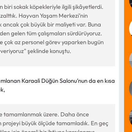
iri sokak köpekleriyle ilgili şikâyetlerdi.
azalttık. Hayvan Yaşam Merkezi’nin
k ancak çok büyük bir maliyeti var. Buna
zden gelen tüm çalışmaları sürdürüyoruz.
ce çok az personel görev yaparken bugün
t veriyoruz" şeklinde konuştu.
mlanan Karaali Düğün Salonu’nun da en kısa
ek,
 de tamamlanmak üzere. Daha önce
an projeyi büyük ölçüde tamamladık. En geç
ge için önemli bir ihtiyaç karşılanmış