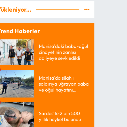
ükleniyor...
Trend Haberler
Manisa'daki baba-oğul
cinayetinin zanlısı
adliyeye sevk edildi
Manisa'da silahlı
saldırıya uğrayan baba
ve oğul hayatını
kaybetti
Sardes'te 2 bin 500
yıllık heykel bulundu