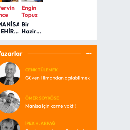
Pervin
Engin
nce
Topuz
MANİSALILARA
Bir
ŞEHİR
Haziran
Çİ
Sabahı
OTOBÜSLERİ
Romanı
SORDUK
ile
Yazarlar
Engin
Topuz’dan
CENK TÜLEMEK
Kenti
Güvenli limandan açılabilmek
Okumak
ÖMER SOYKÖSE
Manisa için karne vakti!
İPEK H. ARPAĞ