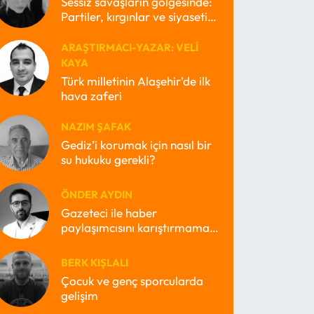
Sessiz savaşların gölgesinde:
Partiler, kırgınlar ve siyasetin
kayıp ruhları
ARAŞTIRMACI-YAZAR: VELI
KAYA
Türk milletinin Alaşehir'de ilk
hava zaferi
NAZIM ŞAFAK
Gediz’i korumak için nasıl bir
su hukuku gerekli?
ÖNDER AYDIN
Gazeteci ile haber
paylaşımcısını karıştırmamak
lazım
BERK KIŞLALI
Çocuk ve genç sporcularda
gelişim