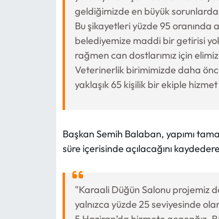
geldiğimizde en büyük sorunlardan b
Bu şikayetleri yüzde 95 oranında 
belediyemize maddi bir getirisi yo
rağmen can dostlarımız için elimi
Veterinerlik birimimizde daha ön
yaklaşık 65 kişilik bir ekiple hizme
Başkan Semih Balaban, yapımı tama
süre içerisinde açılacağını kaydeder
"Karaali Düğün Salonu projemiz
yalnızca yüzde 25 seviyesinde ol
5 Haziran’da hizmete açacağız. Böl