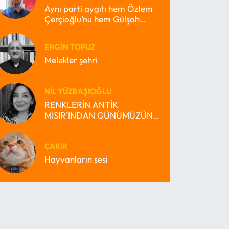
Aynı parti aygıtı hem Özlem
Çerçioğlu’nu hem Gülşah
Durbay’ı nasıl büyütebilir?
ENGIN TOPUZ
Melekler şehri
NIL YÜZBAŞIOĞLU
RENKLERİN ANTİK
MISIR’INDAN GÜNÜMÜZÜN
MİRAS BEKÇİSİ MISIR’INA
ÇAKIR
Hayvanların sesi