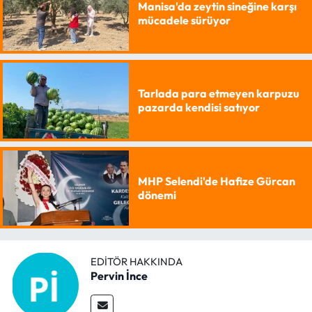
Manisa'da zeytin sineğine karşı
mücadele sürüyor
Tarlada para etmeyen karpuzu
pazarda kendisi satıyor
MHP Selendi'de Hafize Gürcan
dönemi
EDITÖR HAKKINDA
Pervin İnce