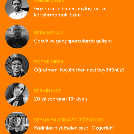
ÖNDER AYDIN
Gazeteci ile haber paylaşımcısını
karıştırmamak lazım
BERK KIŞLALI
Çocuk ve genç sporcularda gelişim
EGE YILDIRIM
Öğretmeni küçültürken neyi büyüttünüz?
PERVIN İNCE
20 yıl sonranın Türkiye’si
ŞEYMA YALÇIN AVCI-TÜRKOLOG
Kadınların yükselen sesi: “Özgürlük!”