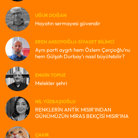
UĞUR DOĞAN
Hayatın sermayesi güvendir
EREN AKSOYOĞLU-SIYASET BILIMCI
Aynı parti aygıtı hem Özlem Çerçioğlu’nu
hem Gülşah Durbay’ı nasıl büyütebilir?
ENGIN TOPUZ
Melekler şehri
NIL YÜZBAŞIOĞLU
RENKLERİN ANTİK MISIR’INDAN
GÜNÜMÜZÜN MİRAS BEKÇİSİ MISIR’INA
ÇAKIR