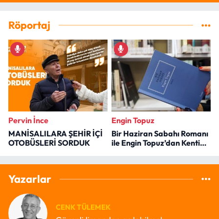
Röportaj
Pervin İnce
Engin Topuz
MANİSALILARA ŞEHİR İÇİ
Bir Haziran Sabahı Romanı
OTOBÜSLERİ SORDUK
ile Engin Topuz’dan Kenti
Okumak
Yazarlar
CENK TÜLEMEK