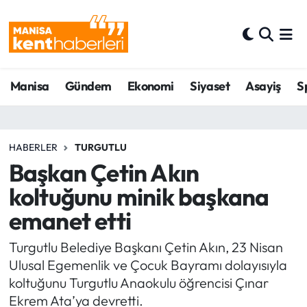
Ahmetli Hava Durumu
Manisa
Gündem
Ekonomi
Siyaset
Asayiş
S
Ahmetli Trafik Yoğunluk Haritası
Süper Lig Puan Durumu ve Fikstür
HABERLER
TURGUTLU
Tüm Manşetler
Başkan Çetin Akın
koltuğunu minik başkana
Son Dakika Haberleri
emanet etti
Haber Arşivi
Turgutlu Belediye Başkanı Çetin Akın, 23 Nisan
Ulusal Egemenlik ve Çocuk Bayramı dolayısıyla
koltuğunu Turgutlu Anaokulu öğrencisi Çınar
Ekrem Ata’ya devretti.