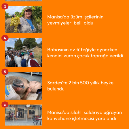
3
Manisa'da üzüm işçilerinin
yevmiyeleri belli oldu
4
Babasının av tüfeğiyle oynarken
kendini vuran çocuk toprağa verildi
5
Sardes'te 2 bin 500 yıllık heykel
bulundu
6
Manisa'da silahlı saldırıya uğrayan
kahvehane işletmecisi yaralandı