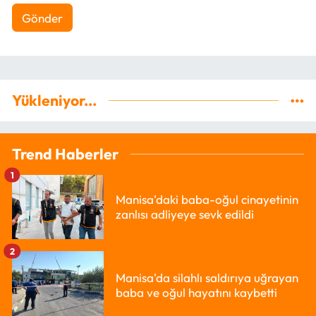
Gönder
Yükleniyor...
Trend Haberler
1
Manisa'daki baba-oğul cinayetinin
zanlısı adliyeye sevk edildi
2
Manisa'da silahlı saldırıya uğrayan
baba ve oğul hayatını kaybetti