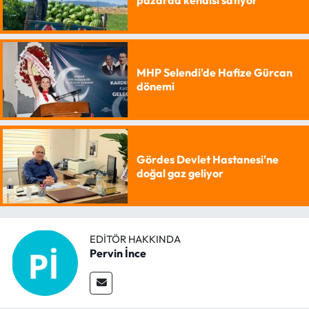
pazarda kendisi satıyor
MHP Selendi'de Hafize Gürcan
dönemi
Gördes Devlet Hastanesi'ne
doğal gaz geliyor
EDITÖR HAKKINDA
Pervin İnce