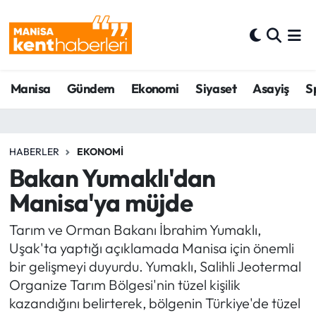
Ahmetli Hava Durumu
Manisa
Gündem
Ekonomi
Siyaset
Asayiş
S
Ahmetli Trafik Yoğunluk Haritası
Süper Lig Puan Durumu ve Fikstür
HABERLER
EKONOMI
Tüm Manşetler
Bakan Yumaklı'dan
Manisa'ya müjde
Son Dakika Haberleri
Tarım ve Orman Bakanı İbrahim Yumaklı,
Haber Arşivi
Uşak'ta yaptığı açıklamada Manisa için önemli
bir gelişmeyi duyurdu. Yumaklı, Salihli Jeotermal
Organize Tarım Bölgesi'nin tüzel kişilik
kazandığını belirterek, bölgenin Türkiye'de tüzel