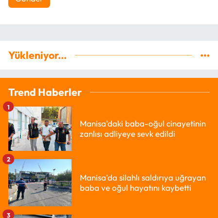
Yükleniyor...
Trend Haberler
1
Manisa'daki baba-oğul cinayetinin
zanlısı adliyeye sevk edildi
2
Manisa'da silahlı saldırıya uğrayan
baba ve oğul hayatını kaybetti
3