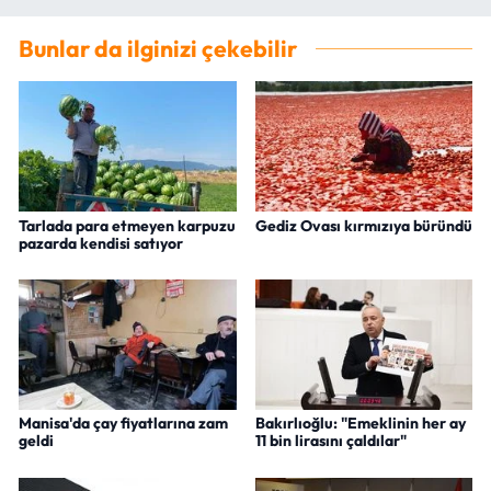
Bunlar da ilginizi çekebilir
Tarlada para etmeyen karpuzu
Gediz Ovası kırmızıya büründü
pazarda kendisi satıyor
Manisa'da çay fiyatlarına zam
Bakırlıoğlu: "Emeklinin her ay
geldi
11 bin lirasını çaldılar"