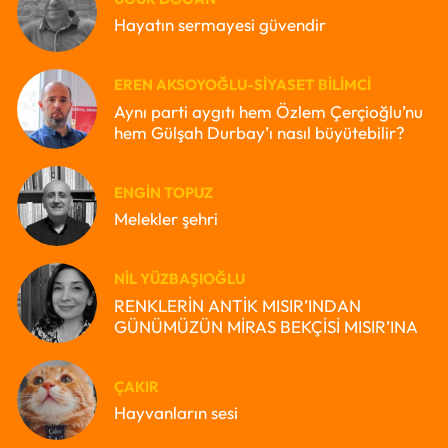
Hayatın sermayesi güvendir
EREN AKSOYOĞLU-SIYASET BILIMCI
Aynı parti aygıtı hem Özlem Çerçioğlu’nu
hem Gülşah Durbay’ı nasıl büyütebilir?
ENGIN TOPUZ
Melekler şehri
NIL YÜZBAŞIOĞLU
RENKLERİN ANTİK MISIR’INDAN
GÜNÜMÜZÜN MİRAS BEKÇİSİ MISIR’INA
ÇAKIR
Hayvanların sesi