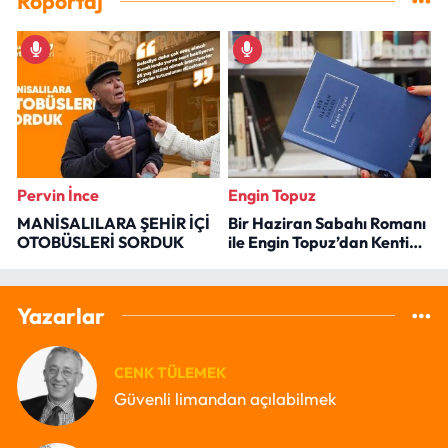
Röportaj
Pervin İnce
Engin Topuz
MANİSALILARA ŞEHİR İÇİ
Bir Haziran Sabahı Romanı
OTOBÜSLERİ SORDUK
ile Engin Topuz’dan Kenti
Okumak
Yazarlar
CENK TÜLEMEK
Güvenli limandan açılabilmek