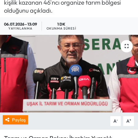
kişilik kazanan 46'ncı organize tarım bölgesi
olduğunu açıkladı.
06.07.2026 - 13:09
1 DK
YAYINLANMA
OKUNMA SÜRESI
Paylaş
-
+
A
A