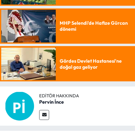
MHP Selendi'de Hafize Gürcan
dönemi
Gördes Devlet Hastanesi'ne
doğal gaz geliyor
EDITÖR HAKKINDA
Pervin İnce