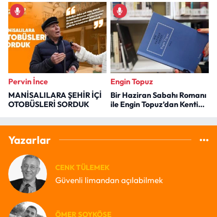
Pervin İnce
Engin Topuz
MANİSALILARA ŞEHİR İÇİ
Bir Haziran Sabahı Romanı
OTOBÜSLERİ SORDUK
ile Engin Topuz’dan Kenti
Okumak
Yazarlar
CENK TÜLEMEK
Güvenli limandan açılabilmek
ÖMER SOYKÖSE