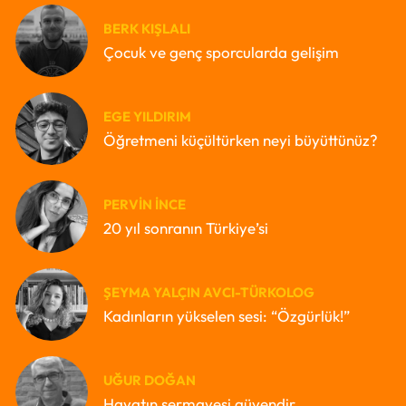
BERK KIŞLALI
Çocuk ve genç sporcularda gelişim
EGE YILDIRIM
Öğretmeni küçültürken neyi büyüttünüz?
PERVIN İNCE
20 yıl sonranın Türkiye’si
ŞEYMA YALÇIN AVCI-TÜRKOLOG
Kadınların yükselen sesi: “Özgürlük!”
UĞUR DOĞAN
Hayatın sermayesi güvendir