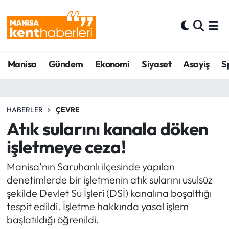
Ahmetli Hava Durumu
Manisa
Gündem
Ekonomi
Siyaset
Asayiş
S
Ahmetli Trafik Yoğunluk Haritası
Süper Lig Puan Durumu ve Fikstür
HABERLER
ÇEVRE
Tüm Manşetler
Atık sularını kanala döken
işletmeye ceza!
Son Dakika Haberleri
Manisa'nın Saruhanlı ilçesinde yapılan
Haber Arşivi
denetimlerde bir işletmenin atık sularını usulsüz
şekilde Devlet Su İşleri (DSİ) kanalına boşalttığı
tespit edildi. İşletme hakkında yasal işlem
başlatıldığı öğrenildi.