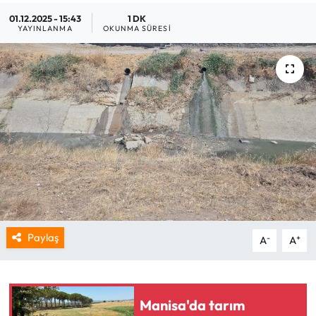
01.12.2025 - 15:43
1 DK
YAYINLANMA
OKUNMA SÜRESI
Paylaş
-
+
A
A
Manisa'da tarım