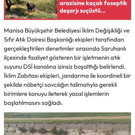
arazisine kaçak foseptik
deşarjı suçüstü
yakalandı
Manisa Büyükşehir Belediyesi İklim Değişikliği ve
Sıfır Atık Dairesi Başkanlığı ekipleri tarafından
gerçekleştirilen denetimler sırasında Saruhanlı
ilçesinde faaliyet gösteren bir işletmenin atık
suyunu DSİ kanalına izinsiz boşalttığı belirlendi.
İklim Zabıtası ekipleri, jandarma ile koordineli bir
şekilde nöbetçi savcılığın talimatıyla gerekli
birimlere konuyu ileterek yasal işlemlerin
başlatılmasını sağladı.