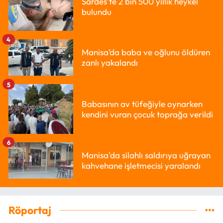
Sardes'te 2 bin 500 yıllık heykel
bulundu
4
Manisa’da baba ve oğlunu öldüren
zanlı yakalandı
5
Babasının av tüfeğiyle oynarken
kendini vuran çocuk toprağa verildi
6
Manisa'da silahlı saldırıya uğrayan
kahvehane işletmecisi yaralandı
Röportaj