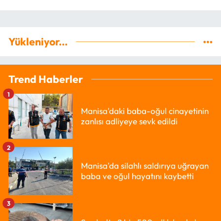
Yükleniyor...
Trend Haberler
1
Manisa'daki baba-oğul cinayetinin
zanlısı adliyeye sevk edildi
2
Manisa'da silahlı saldırıya uğrayan
baba ve oğul hayatını kaybetti
3