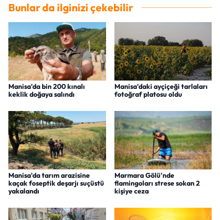
Bunlar da ilginizi çekebilir
Manisa'da bin 200 kınalı
Manisa'daki ayçiçeği tarlaları
keklik doğaya salındı
fotoğraf platosu oldu
Manisa'da tarım arazisine
Marmara Gölü'nde
kaçak foseptik deşarjı suçüstü
flamingoları strese sokan 2
yakalandı
kişiye ceza