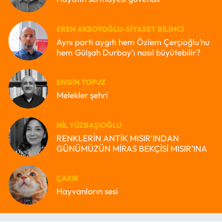
EREN AKSOYOĞLU-SIYASET BILIMCI
Aynı parti aygıtı hem Özlem Çerçioğlu’nu
hem Gülşah Durbay’ı nasıl büyütebilir?
ENGIN TOPUZ
Melekler şehri
NIL YÜZBAŞIOĞLU
RENKLERİN ANTİK MISIR’INDAN
GÜNÜMÜZÜN MİRAS BEKÇİSİ MISIR’INA
ÇAKIR
Hayvanların sesi