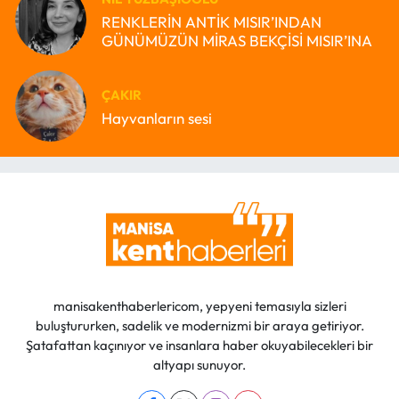
RENKLERİN ANTİK MISIR’INDAN
GÜNÜMÜZÜN MİRAS BEKÇİSİ MISIR’INA
ÇAKIR
Hayvanların sesi
manisakenthaberlericom, yepyeni temasıyla sizleri
buluştururken, sadelik ve modernizmi bir araya getiriyor.
Şatafattan kaçınıyor ve insanlara haber okuyabilecekleri bir
altyapı sunuyor.