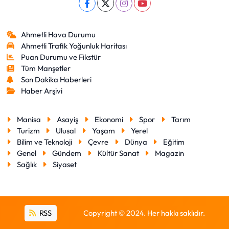
Ahmetli Hava Durumu
Ahmetli Trafik Yoğunluk Haritası
Puan Durumu ve Fikstür
Tüm Manşetler
Son Dakika Haberleri
Haber Arşivi
Manisa
Asayiş
Ekonomi
Spor
Tarım
Turizm
Ulusal
Yaşam
Yerel
Bilim ve Teknoloji
Çevre
Dünya
Eğitim
Genel
Gündem
Kültür Sanat
Magazin
Sağlık
Siyaset
RSS
Copyright © 2024. Her hakkı saklıdır.