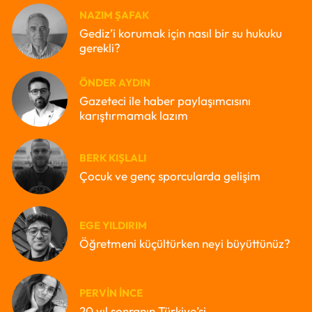
NAZIM ŞAFAK
Gediz’i korumak için nasıl bir su hukuku
gerekli?
ÖNDER AYDIN
Gazeteci ile haber paylaşımcısını
karıştırmamak lazım
BERK KIŞLALI
Çocuk ve genç sporcularda gelişim
EGE YILDIRIM
Öğretmeni küçültürken neyi büyüttünüz?
PERVIN İNCE
20 yıl sonranın Türkiye’si