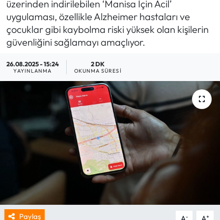
üzerinden indirilebilen ‘Manisa İçin Acil’
uygulaması, özellikle Alzheimer hastaları ve
çocuklar gibi kaybolma riski yüksek olan kişilerin
güvenliğini sağlamayı amaçlıyor.
26.08.2025 - 15:24
2 DK
YAYINLANMA
OKUNMA SÜRESI
Paylaş
-
+
A
A