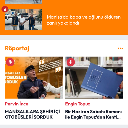
6
Manisa’da baba ve oğlunu öldüren
zanlı yakalandı
Röportaj
Pervin İnce
Engin Topuz
MANİSALILARA ŞEHİR İÇİ
Bir Haziran Sabahı Romanı
OTOBÜSLERİ SORDUK
ile Engin Topuz’dan Kenti
Okumak