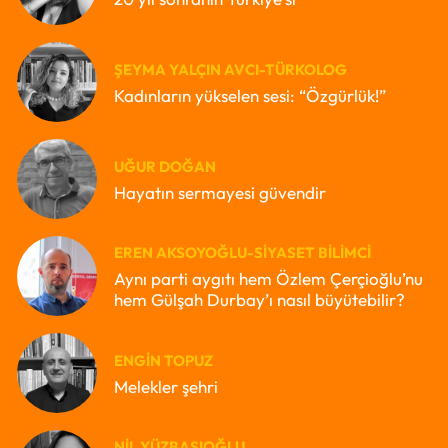
ŞEYMA YALÇIN AVCI-TÜRKOLOG
Kadınların yükselen sesi: “Özgürlük!”
UĞUR DOĞAN
Hayatın sermayesi güvendir
EREN AKSOYOĞLU-SIYASET BILIMCI
Aynı parti aygıtı hem Özlem Çerçioğlu’nu
hem Gülşah Durbay’ı nasıl büyütebilir?
ENGIN TOPUZ
Melekler şehri
NIL YÜZBAŞIOĞLU