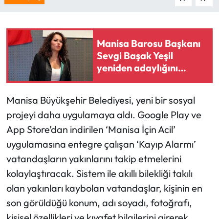
Manisa Barosu Başkanı
Sevgi Başak Yeşil
yeniden adaylığını
açıkladı
Manisa Büyükşehir Belediyesi, yeni bir sosyal
projeyi daha uygulamaya aldı. Google Play ve
App Store’dan indirilen ‘Manisa İçin Acil’
uygulamasına entegre çalışan ‘Kayıp Alarmı’
vatandaşların yakınlarını takip etmelerini
kolaylaştıracak. Sistem ile akıllı bilekliği takılı
olan yakınları kaybolan vatandaşlar, kişinin en
son görüldüğü konum, adı soyadı, fotoğrafı,
kişisel özellikleri ve kıyafet bilgilerini girerek