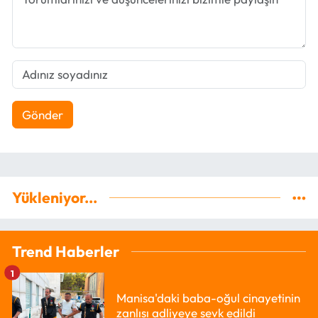
Gönder
Yükleniyor...
Trend Haberler
1
Manisa'daki baba-oğul cinayetinin
zanlısı adliyeye sevk edildi