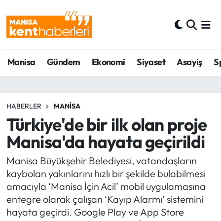
Ahmetli Hava Durumu
Manisa
Gündem
Ekonomi
Siyaset
Asayiş
S
Ahmetli Trafik Yoğunluk Haritası
Süper Lig Puan Durumu ve Fikstür
HABERLER
MANISA
Tüm Manşetler
Türkiye'de bir ilk olan proje
Manisa'da hayata geçirildi
Son Dakika Haberleri
Manisa Büyükşehir Belediyesi, vatandaşların
Haber Arşivi
kaybolan yakınlarını hızlı bir şekilde bulabilmesi
amacıyla ‘Manisa İçin Acil’ mobil uygulamasına
entegre olarak çalışan ‘Kayıp Alarmı’ sistemini
hayata geçirdi. Google Play ve App Store