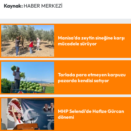
Kaynak:
HABER MERKEZİ
Manisa'da zeytin sineğine karşı
mücadele sürüyor
Tarlada para etmeyen karpuzu
pazarda kendisi satıyor
MHP Selendi'de Hafize Gürcan
dönemi