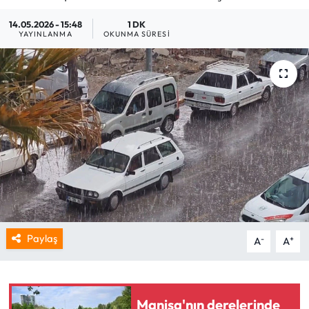
14.05.2026 - 15:48
1 DK
YAYINLANMA
OKUNMA SÜRESI
Paylaş
-
+
A
A
Manisa'nın derelerinde