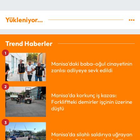
Yükleniyor...
Trend Haberler
1
Manisa'daki baba-oğul cinayetinin
zanlısı adliyeye sevk edildi
2
Manisa'da korkunç iş kazası:
Forkliftteki demirler işçinin üzerine
düştü
3
Manisa'da silahlı saldırıya uğrayan