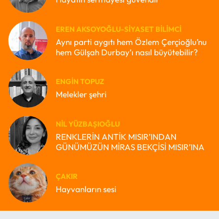
EREN AKSOYOĞLU-SIYASET BILIMCI
Aynı parti aygıtı hem Özlem Çerçioğlu’nu
hem Gülşah Durbay’ı nasıl büyütebilir?
ENGIN TOPUZ
Melekler şehri
NIL YÜZBAŞIOĞLU
RENKLERİN ANTİK MISIR’INDAN
GÜNÜMÜZÜN MİRAS BEKÇİSİ MISIR’INA
ÇAKIR
Hayvanların sesi