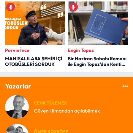
Pervin İnce
Engin Topuz
MANİSALILARA ŞEHİR İÇİ
Bir Haziran Sabahı Romanı
OTOBÜSLERİ SORDUK
ile Engin Topuz’dan Kenti
Okumak
Yazarlar
CENK TÜLEMEK
Güvenli limandan açılabilmek
ÖMER SOYKÖSE