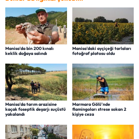
Manisa'da bin 200 kınalı
Manisa'daki ayçiçeği tarlaları
keklik doğaya salındı
fotoğraf platosu oldu
Manisa'da tarım arazisine
Marmara Gölü'nde
kaçak foseptik deşarjı suçüstü
flamingoları strese sokan 2
yakalandı
kişiye ceza