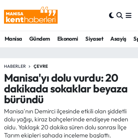
Ahmetli Hava Durumu
Manisa
Gündem
Ekonomi
Siyaset
Asayiş
S
Ahmetli Trafik Yoğunluk Haritası
Süper Lig Puan Durumu ve Fikstür
HABERLER
ÇEVRE
Tüm Manşetler
Manisa'yı dolu vurdu: 20
dakikada sokaklar beyaza
Son Dakika Haberleri
büründü
Haber Arşivi
Manisa'nın Demirci ilçesinde etkili olan şiddetli
dolu yağışı, kiraz bahçelerinde endişeye neden
oldu. Yaklaşık 20 dakika süren dolu sonrası İlçe
Tarım ekipleri sahada inceleme başlattı.