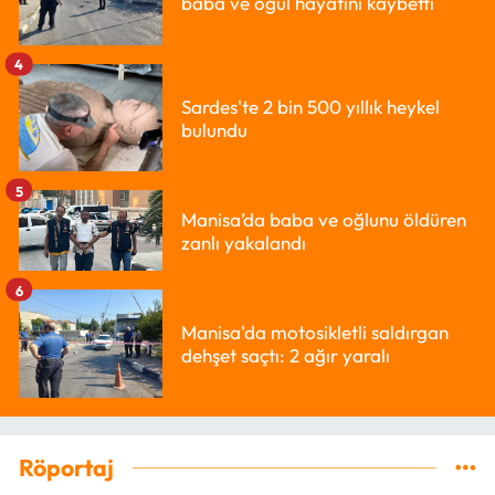
baba ve oğul hayatını kaybetti
4
Sardes'te 2 bin 500 yıllık heykel
bulundu
5
Manisa’da baba ve oğlunu öldüren
zanlı yakalandı
6
Manisa'da motosikletli saldırgan
dehşet saçtı: 2 ağır yaralı
Röportaj