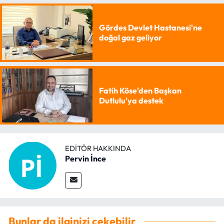
Gördes Devlet Hastanesi'ne
doğal gaz geliyor
Fatih Köse'den Başkan
Dutlulu'ya destek
EDITÖR HAKKINDA
Pervin İnce
Bunlar da ilginizi çekebilir