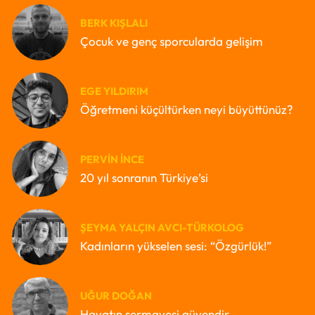
BERK KIŞLALI
Çocuk ve genç sporcularda gelişim
EGE YILDIRIM
Öğretmeni küçültürken neyi büyüttünüz?
PERVIN İNCE
20 yıl sonranın Türkiye’si
ŞEYMA YALÇIN AVCI-TÜRKOLOG
Kadınların yükselen sesi: “Özgürlük!”
UĞUR DOĞAN
Hayatın sermayesi güvendir