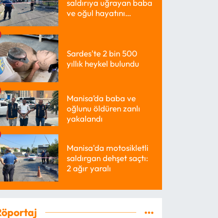
saldırıya uğrayan baba
ve oğul hayatını
kaybetti
Sardes'te 2 bin 500
yıllık heykel bulundu
Manisa’da baba ve
oğlunu öldüren zanlı
yakalandı
Manisa'da motosikletli
saldırgan dehşet saçtı:
2 ağır yaralı
Röportaj