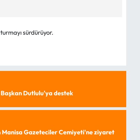
şturmayı sürdürüyor.
 Başkan Dutlulu'ya destek
 Manisa Gazeteciler Cemiyeti'ne ziyaret