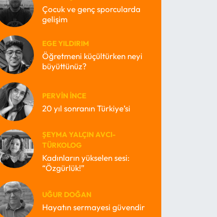
Çocuk ve genç sporcularda
gelişim
EGE YILDIRIM
Öğretmeni küçültürken neyi
büyüttünüz?
PERVIN İNCE
20 yıl sonranın Türkiye’si
ŞEYMA YALÇIN AVCI-
TÜRKOLOG
Kadınların yükselen sesi:
“Özgürlük!”
UĞUR DOĞAN
Hayatın sermayesi güvendir