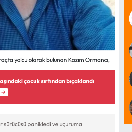
 araçta yolcu olarak bulunan Kazım Ormancı,
aşındaki çocuk sırtından bıçaklandı
tör sürücüsü panikledi ve uçuruma