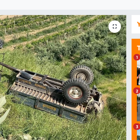
Y
1
2
3