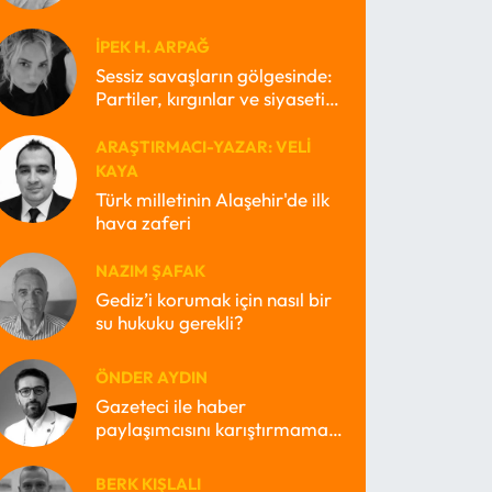
İPEK H. ARPAĞ
Sessiz savaşların gölgesinde:
Partiler, kırgınlar ve siyasetin
kayıp ruhları
ARAŞTIRMACI-YAZAR: VELI
KAYA
Türk milletinin Alaşehir'de ilk
hava zaferi
NAZIM ŞAFAK
Gediz’i korumak için nasıl bir
su hukuku gerekli?
ÖNDER AYDIN
Gazeteci ile haber
paylaşımcısını karıştırmamak
lazım
BERK KIŞLALI