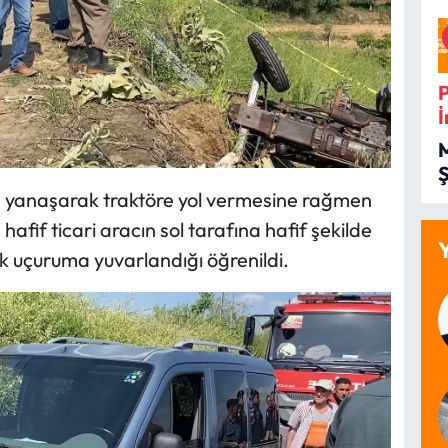
İ
İ
ğa yanaşarak traktöre yol vermesine rağmen
hafif ticari aracın sol tarafına hafif şekilde
k uçuruma yuvarlandığı öğrenildi.