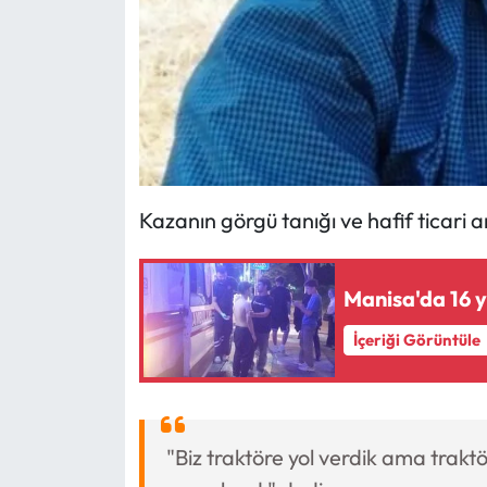
Kazanın görgü tanığı ve hafif ticari
Manisa'da 16 y
İçeriği Görüntüle
"Biz traktöre yol verdik ama trak