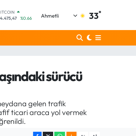
°
DOLAR
33
Ahmetli
7,5986
%0.06
EURO
5,0700
%0.1
STERLİN
4,2438
%0.21
GRAM ALTIN
518.23
%0.39
BİST100
3.703
%0
aşındaki sürücü
BITCOIN
4.475,47
%0.66
meydana gelen trafik
fif ticari araca yol vermek
renildi.
-
+