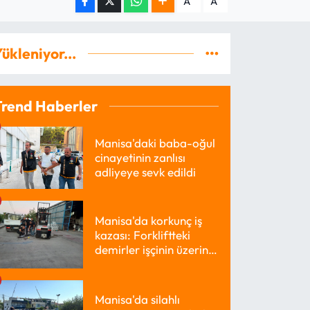
A
A
ükleniyor...
Trend Haberler
Manisa'daki baba-oğul
cinayetinin zanlısı
adliyeye sevk edildi
Manisa'da korkunç iş
kazası: Forkliftteki
demirler işçinin üzerine
düştü
Manisa'da silahlı