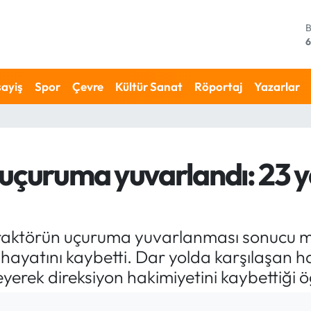
4
5
ayiş
Spor
Çevre
Kültür Sanat
Röportaj
Yazarlar
6
6
1
uçuruma yuvarlandı: 23 y
6
 traktörün uçuruma yuvarlanması sonucu 
hayatını kaybetti. Dar yolda karşılaşan ha
erek direksiyon hakimiyetini kaybettiği öğ