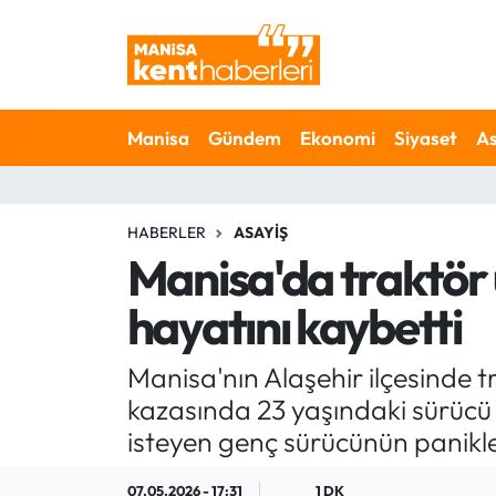
Ahmetli Hava Durumu
Manisa
Gündem
Ekonomi
Siyaset
As
Ahmetli Trafik Yoğunluk Haritası
Süper Lig Puan Durumu ve Fikstür
HABERLER
ASAYIŞ
Tüm Manşetler
Manisa'da traktör 
hayatını kaybetti
Son Dakika Haberleri
Haber Arşivi
Manisa'nın Alaşehir ilçesinde
kazasında 23 yaşındaki sürücü 
isteyen genç sürücünün panikley
07.05.2026 - 17:31
1 DK