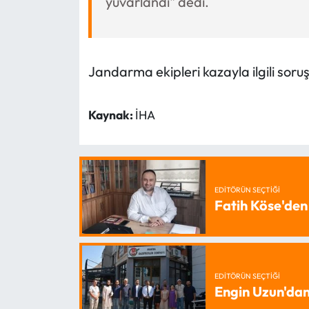
yuvarlandı" dedi.
Jandarma ekipleri kazayla ilgili soru
Kaynak:
İHA
EDITÖRÜN SEÇTIĞI
Fatih Köse'den
EDITÖRÜN SEÇTIĞI
Engin Uzun'dan