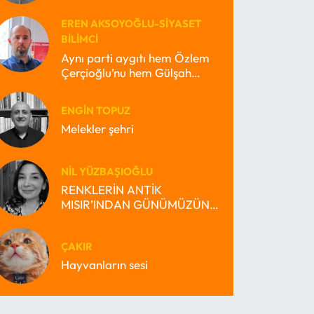
EREN AKSOYOĞLU-SIYASET
BILIMCI
Aynı parti aygıtı hem Özlem
Çerçioğlu’nu hem Gülşah
Durbay’ı nasıl büyütebilir?
ENGIN TOPUZ
Melekler şehri
NIL YÜZBAŞIOĞLU
RENKLERİN ANTİK
MISIR’INDAN GÜNÜMÜZÜN
MİRAS BEKÇİSİ MISIR’INA
ÇAKIR
Hayvanların sesi