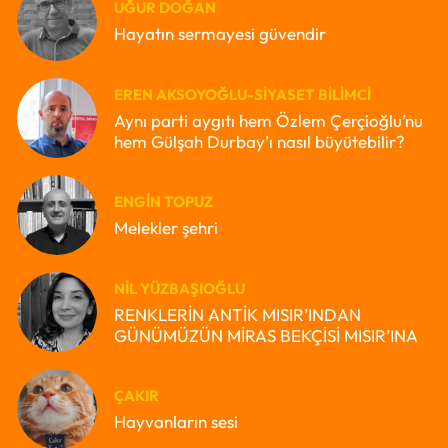
UĞUR DOĞAN
Hayatın sermayesi güvendir
EREN AKSOYOĞLU-SIYASET BILIMCI
Aynı parti aygıtı hem Özlem Çerçioğlu’nu
hem Gülşah Durbay’ı nasıl büyütebilir?
ENGIN TOPUZ
Melekler şehri
NIL YÜZBAŞIOĞLU
RENKLERİN ANTİK MISIR’INDAN
GÜNÜMÜZÜN MİRAS BEKÇİSİ MISIR’INA
ÇAKIR
Hayvanların sesi