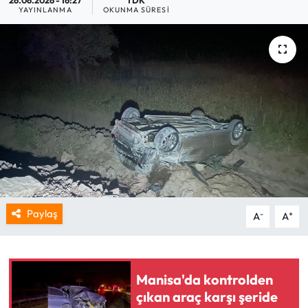
YAYINLANMA
OKUNMA SÜRESI
Paylaş
-
+
A
A
Manisa'da kontrolden
çıkan araç karşı şeride