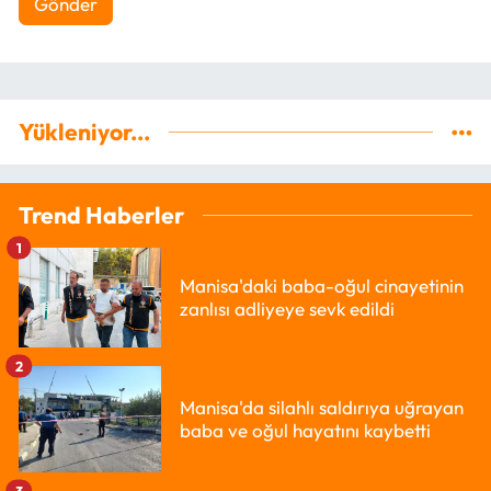
Gönder
Yükleniyor...
Trend Haberler
1
Manisa'daki baba-oğul cinayetinin
zanlısı adliyeye sevk edildi
2
Manisa'da silahlı saldırıya uğrayan
baba ve oğul hayatını kaybetti