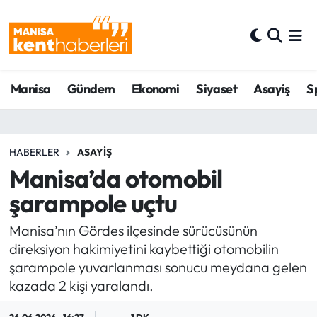
Ahmetli Hava Durumu
Manisa
Gündem
Ekonomi
Siyaset
Asayiş
S
Ahmetli Trafik Yoğunluk Haritası
Süper Lig Puan Durumu ve Fikstür
HABERLER
ASAYIŞ
Tüm Manşetler
Manisa’da otomobil
şarampole uçtu
Son Dakika Haberleri
Manisa’nın Gördes ilçesinde sürücüsünün
Haber Arşivi
direksiyon hakimiyetini kaybettiği otomobilin
şarampole yuvarlanması sonucu meydana gelen
kazada 2 kişi yaralandı.
26.06.2026 - 16:27
1 DK