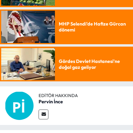
MHP Selendi'de Hafize Gürcan
dönemi
Gördes Devlet Hastanesi'ne
doğal gaz geliyor
EDITÖR HAKKINDA
Pervin İnce