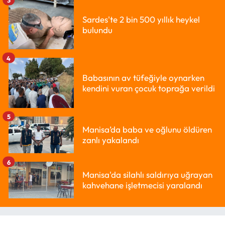
3
Sardes'te 2 bin 500 yıllık heykel
bulundu
4
Babasının av tüfeğiyle oynarken
kendini vuran çocuk toprağa verildi
5
Manisa’da baba ve oğlunu öldüren
zanlı yakalandı
6
Manisa'da silahlı saldırıya uğrayan
kahvehane işletmecisi yaralandı