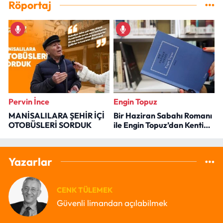
Röportaj
Pervin İnce
Engin Topuz
MANİSALILARA ŞEHİR İÇİ
Bir Haziran Sabahı Romanı
OTOBÜSLERİ SORDUK
ile Engin Topuz’dan Kenti
Okumak
Yazarlar
CENK TÜLEMEK
Güvenli limandan açılabilmek