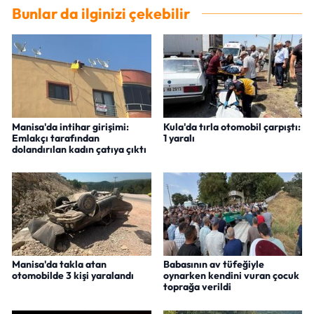
Bunlar da ilginizi çekebilir
Manisa'da intihar girişimi:
Kula'da tırla otomobil çarpıştı:
Emlakçı tarafından
1 yaralı
dolandırılan kadın çatıya çıktı
Manisa'da takla atan
Babasının av tüfeğiyle
otomobilde 3 kişi yaralandı
oynarken kendini vuran çocuk
toprağa verildi