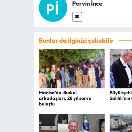
Pervin İnce
Bunlar da ilginizi çekebilir
Manisa'da ilkokul
Büyükşehir
arkadaşları, 28 yıl sonra
Salihli'nin
buluştu