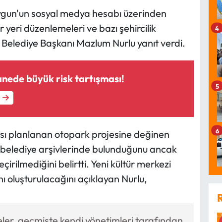
Uygun'un sosyal medya hesabı üzerinden
r yeri düzenlemeleri ve bazı şehircilik
4
li Belediye Başkanı Mazlum Nurlu yanıt verdi.
anede büyük risk tartışması!
5
6
sı planlanan otopark projesine değinen
ır belediye arşivlerinde bulunduğunu ancak
ilmediğini belirtti. Yeni kültür merkezi
nı oluşturulacağını açıklayan Nurlu,
jeler, geçmişte kendi yönetimleri tarafından