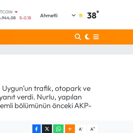
°
OLAR
38
Ahmetli
7,7436
%0.18
URO
5,2510
%0.32
TERLİN
,4811
%0.38
RAM ALTIN
660.55
%0.03
İST100
.779
%-14
ITCOIN
4.944,08
%-0.18
n Uygun’un trafik, otopark ve
yanıt verdi. Nurlu, yapılan
önemli bölümünün önceki AKP-
-
+
A
A