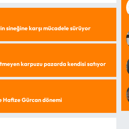
in sineğine karşı mücadele sürüyor
tmeyen karpuzu pazarda kendisi satıyor
e Hafize Gürcan dönemi