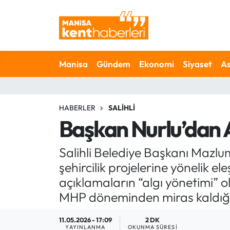
Ahmetli Hava Durumu
Manisa
Gündem
Ekonomi
Siyaset
As
Ahmetli Trafik Yoğunluk Haritası
Süper Lig Puan Durumu ve Fikstür
HABERLER
SALIHLI
Tüm Manşetler
Başkan Nurlu’dan A
Son Dakika Haberleri
Salihli Belediye Başkanı Mazlu
şehircilik projelerine yönelik e
Haber Arşivi
açıklamaların “algı yönetimi”
MHP döneminden miras kaldığını
11.05.2026 - 17:09
2 DK
YAYINLANMA
OKUNMA SÜRESI