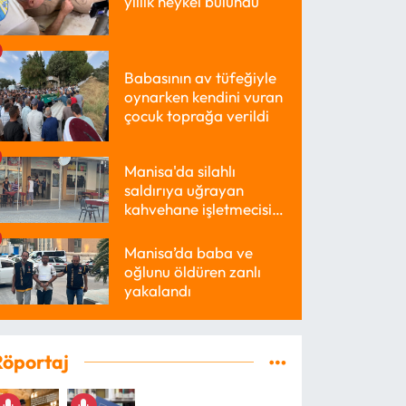
yıllık heykel bulundu
Babasının av tüfeğiyle
oynarken kendini vuran
çocuk toprağa verildi
Manisa'da silahlı
saldırıya uğrayan
kahvehane işletmecisi
yaralandı
Manisa’da baba ve
oğlunu öldüren zanlı
yakalandı
Röportaj