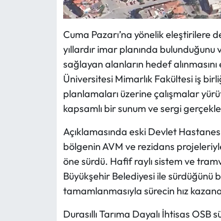
Cuma Pazarı’na yönelik eleştirilere d
yıllardır imar planında bulunduğunu v
sağlayan alanların hedef alınmasını el
Üniversitesi Mimarlık Fakültesi iş bir
planlamaları üzerine çalışmalar yür
kapsamlı bir sunum ve sergi gerçekleş
Açıklamasında eski Devlet Hastanesi
bölgenin AVM ve rezidans projeleriyle
öne sürdü. Hafif raylı sistem ve tramv
Büyükşehir Belediyesi ile sürdüğünü be
tamamlanmasıyla sürecin hız kazanac
Durasıllı Tarıma Dayalı İhtisas OSB s