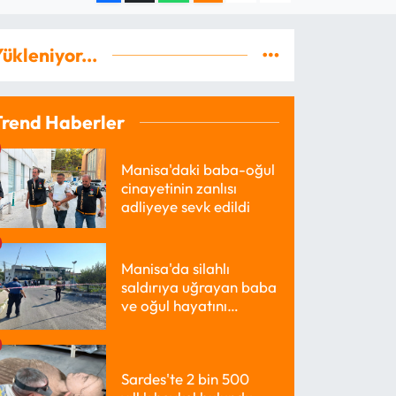
ükleniyor...
Trend Haberler
Manisa'daki baba-oğul
cinayetinin zanlısı
adliyeye sevk edildi
Manisa'da silahlı
saldırıya uğrayan baba
ve oğul hayatını
kaybetti
Sardes'te 2 bin 500