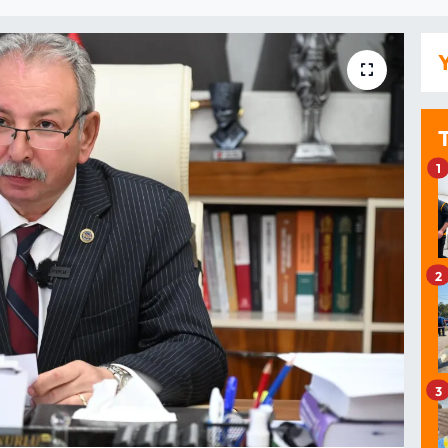
Y
1
2
3