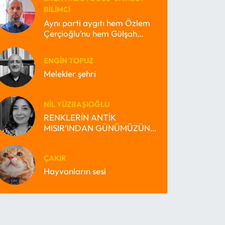
BILIMCI
Aynı parti aygıtı hem Özlem
Çerçioğlu’nu hem Gülşah
Durbay’ı nasıl büyütebilir?
ENGIN TOPUZ
Melekler şehri
NIL YÜZBAŞIOĞLU
RENKLERİN ANTİK
MISIR’INDAN GÜNÜMÜZÜN
MİRAS BEKÇİSİ MISIR’INA
ÇAKIR
Hayvanların sesi