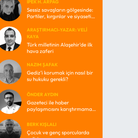
İPEK H. ARPAĞ
Sessiz savaşların gölgesinde:
Partiler, kırgınlar ve siyasetin
kayıp ruhları
ARAŞTIRMACI-YAZAR: VELI
KAYA
Türk milletinin Alaşehir'de ilk
hava zaferi
NAZIM ŞAFAK
Gediz’i korumak için nasıl bir
su hukuku gerekli?
ÖNDER AYDIN
Gazeteci ile haber
paylaşımcısını karıştırmamak
lazım
BERK KIŞLALI
Çocuk ve genç sporcularda