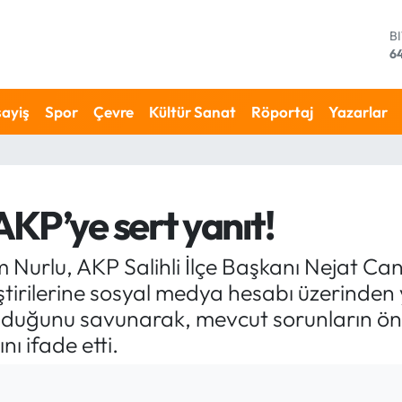
D
4
E
5
S
ayiş
Spor
Çevre
Kültür Sanat
Röportaj
Yazarlar
64
G
6
B
13
KP’ye sert yanıt!
B
6
m Nurlu, AKP Salihli İlçe Başkanı Nejat Ca
leştirilerine sosyal medya hesabı üzerinden 
 olduğunu savunarak, mevcut sorunların 
 ifade etti.