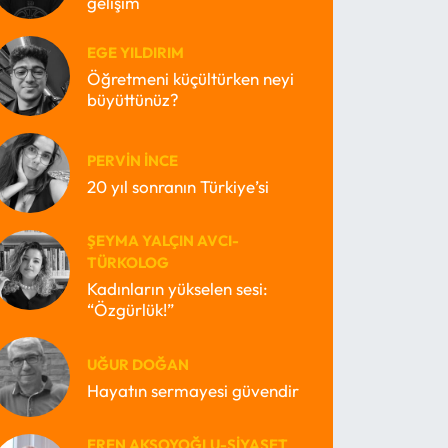
gelişim
EGE YILDIRIM
Öğretmeni küçültürken neyi
büyüttünüz?
PERVIN İNCE
20 yıl sonranın Türkiye’si
ŞEYMA YALÇIN AVCI-
TÜRKOLOG
Kadınların yükselen sesi:
“Özgürlük!”
UĞUR DOĞAN
Hayatın sermayesi güvendir
EREN AKSOYOĞLU-SIYASET