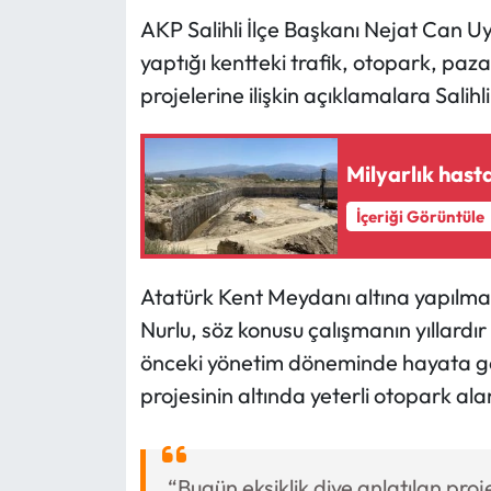
AKP Salihli İlçe Başkanı Nejat Can 
yaptığı kentteki trafik, otopark, paza
projelerine ilişkin açıklamalara Salih
Milyarlık hast
İçeriği Görüntüle
Atatürk Kent Meydanı altına yapılma
Nurlu, söz konusu çalışmanın yıllard
önceki yönetim döneminde hayata geçir
projesinin altında yeterli otopark ala
“Bugün eksiklik diye anlatılan pro