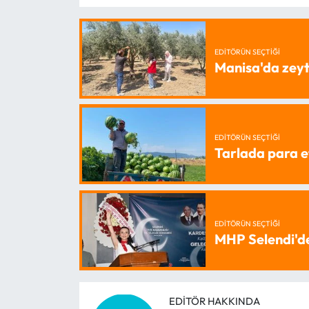
EDITÖRÜN SEÇTIĞI
Manisa'da zeyt
EDITÖRÜN SEÇTIĞI
Tarlada para e
EDITÖRÜN SEÇTIĞI
MHP Selendi'd
EDITÖR HAKKINDA