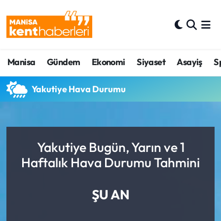
Ahmetli Hava Durumu
Manisa
Gündem
Ekonomi
Siyaset
Asayiş
S
Ahmetli Trafik Yoğunluk Haritası
Süper Lig Puan Durumu ve Fikstür
Yakutiye Hava Durumu
Tüm Manşetler
Son Dakika Haberleri
Yakutiye Bugün, Yarın ve 1
Haftalık Hava Durumu Tahmini
Haber Arşivi
ŞU AN