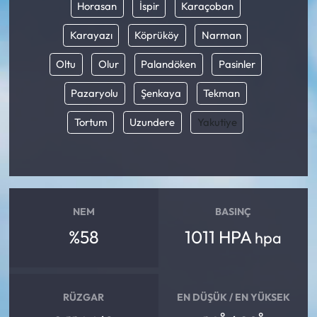
Horasan
İspir
Karaçoban
Karayazı
Köprüköy
Narman
Oltu
Olur
Palandöken
Pasinler
Pazaryolu
Şenkaya
Tekman
Tortum
Uzundere
Yakutiye
NEM
BASINÇ
%58
1011 HPA
hpa
RÜZGAR
EN DÜŞÜK / EN YÜKSEK