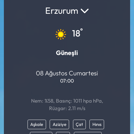
Erzurum
°
18
Güneşli
08 Ağustos Cumartesi
07:00
Nem: %58, Basınç: 1011 hpa hPa,
Rüzgar: 2.11 m/s
Aşkale
Aziziye
Çat
Hınıs