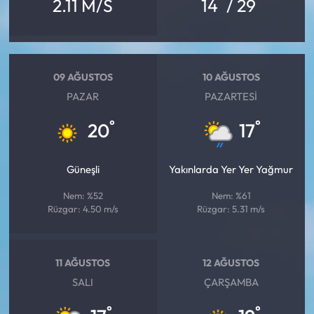
°
°
2.11 M/S
14
/ 29
09 AĞUSTOS
10 AĞUSTOS
PAZAR
PAZARTESI
°
°
20
17
Güneşli
Yakınlarda Yer Yer Yağmur
Nem: %52
Nem: %61
Rüzgar: 4.50 m/s
Rüzgar: 5.31 m/s
11 AĞUSTOS
12 AĞUSTOS
SALI
ÇARŞAMBA
°
°