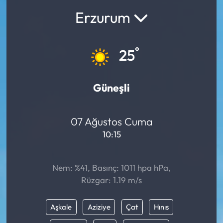
Erzurum
°
25
Güneşli
07 Ağustos Cuma
10:15
Nem: %41, Basınç: 1011 hpa hPa,
Rüzgar: 1.19 m/s
Aşkale
Aziziye
Çat
Hınıs