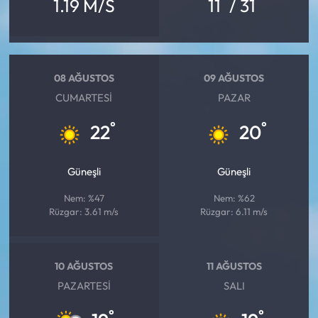
°
°
1.19 M/S
11
/ 31
08 AĞUSTOS
09 AĞUSTOS
CUMARTESI
PAZAR
°
°
22
20
Güneşli
Güneşli
Nem: %47
Nem: %62
Rüzgar: 3.61 m/s
Rüzgar: 6.11 m/s
10 AĞUSTOS
11 AĞUSTOS
PAZARTESI
SALI
°
°