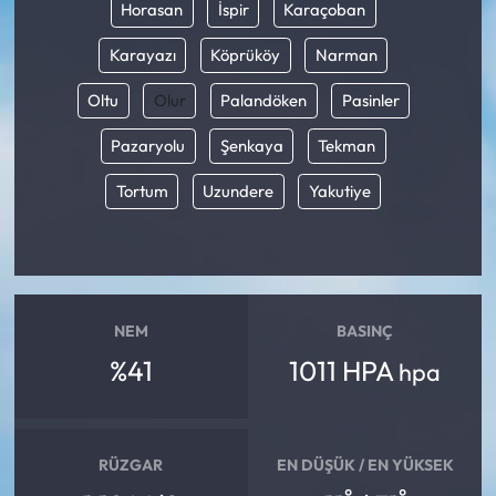
Horasan
İspir
Karaçoban
Karayazı
Köprüköy
Narman
Oltu
Olur
Palandöken
Pasinler
Pazaryolu
Şenkaya
Tekman
Tortum
Uzundere
Yakutiye
NEM
BASINÇ
%41
1011 HPA
hpa
RÜZGAR
EN DÜŞÜK / EN YÜKSEK