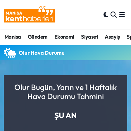
Ahmetli Hava Durumu
Manisa
Gündem
Ekonomi
Siyaset
Asayiş
S
Ahmetli Trafik Yoğunluk Haritası
Süper Lig Puan Durumu ve Fikstür
Olur Hava Durumu
Tüm Manşetler
Son Dakika Haberleri
Olur Bugün, Yarın ve 1 Haftalık
Hava Durumu Tahmini
Haber Arşivi
ŞU AN